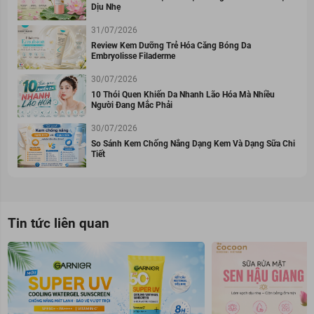
Dịu Nhẹ
31/07/2026
Review Kem Dưỡng Trẻ Hóa Căng Bóng Da
Embryolisse Filaderme
30/07/2026
10 Thói Quen Khiến Da Nhanh Lão Hóa Mà Nhiều
Người Đang Mắc Phải
30/07/2026
So Sánh Kem Chống Nắng Dạng Kem Và Dạng Sữa Chi
Tiết
Tin tức liên quan