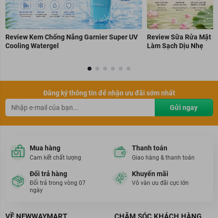
Review Kem Chống Nắng Garnier Super UV
Review Sữa Rửa Mặt S
Cooling Watergel
Làm Sạch Dịu Nhẹ
Đăng ký thông tin để nhận ưu đãi sớm nhất
Gửi ngay
Mua hàng
Thanh toán
Cam kết chất lượng
Giao hàng & thanh toán
Đổi trả hàng
Khuyến mãi
Đổi trả trong vòng 07
Vô vàn ưu đãi cực lớn
ngày
VỀ NEWWAYMART
CHĂM SÓC KHÁCH HÀNG