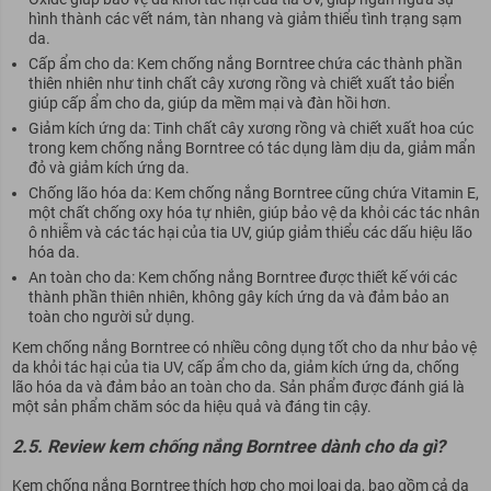
hình thành các vết nám, tàn nhang và giảm thiểu tình trạng sạm
da.
Cấp ẩm cho da: Kem chống nắng Borntree chứa các thành phần
thiên nhiên như tinh chất cây xương rồng và chiết xuất tảo biển
giúp cấp ẩm cho da, giúp da mềm mại và đàn hồi hơn.
Giảm kích ứng da: Tinh chất cây xương rồng và chiết xuất hoa cúc
trong kem chống nắng Borntree có tác dụng làm dịu da, giảm mẩn
đỏ và giảm kích ứng da.
Chống lão hóa da: Kem chống nắng Borntree cũng chứa Vitamin E,
một chất chống oxy hóa tự nhiên, giúp bảo vệ da khỏi các tác nhân
ô nhiễm và các tác hại của tia UV, giúp giảm thiểu các dấu hiệu lão
hóa da.
An toàn cho da: Kem chống nắng Borntree được thiết kế với các
thành phần thiên nhiên, không gây kích ứng da và đảm bảo an
toàn cho người sử dụng.
Kem chống nắng Borntree có nhiều công dụng tốt cho da như bảo vệ
da khỏi tác hại của tia UV, cấp ẩm cho da, giảm kích ứng da, chống
lão hóa da và đảm bảo an toàn cho da. Sản phẩm được đánh giá là
một sản phẩm chăm sóc da hiệu quả và đáng tin cậy.
2.5. Review kem chống nắng Borntree dành cho da gì?
Kem chống nắng Borntree thích hợp cho mọi loại da, bao gồm cả da