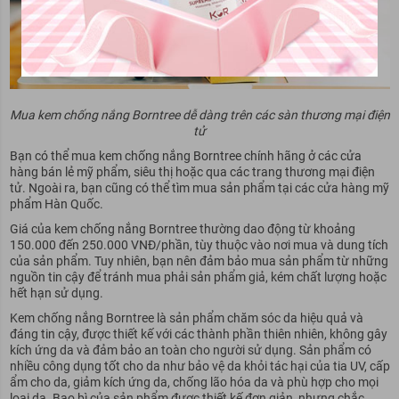
Mua kem chống nắng Borntree dễ dàng trên các sàn thương mại điện
tử
Bạn có thể mua kem chống nắng Borntree chính hãng ở các cửa
hàng bán lẻ mỹ phẩm, siêu thị hoặc qua các trang thương mại điện
tử. Ngoài ra, bạn cũng có thể tìm mua sản phẩm tại các cửa hàng mỹ
phẩm Hàn Quốc.
Giá của kem chống nắng Borntree thường dao động từ khoảng
150.000 đến 250.000 VNĐ/phần, tùy thuộc vào nơi mua và dung tích
của sản phẩm. Tuy nhiên, bạn nên đảm bảo mua sản phẩm từ những
nguồn tin cậy để tránh mua phải sản phẩm giả, kém chất lượng hoặc
hết hạn sử dụng.
Kem chống nắng Borntree là sản phẩm chăm sóc da hiệu quả và
đáng tin cậy, được thiết kế với các thành phần thiên nhiên, không gây
kích ứng da và đảm bảo an toàn cho người sử dụng. Sản phẩm có
nhiều công dụng tốt cho da như bảo vệ da khỏi tác hại của tia UV, cấp
ẩm cho da, giảm kích ứng da, chống lão hóa da và phù hợp cho mọi
loại da. Bao bì của sản phẩm được thiết kế đơn giản, nhưng chắc