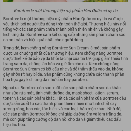
Borntree là một thương hiệu mỹ phẩm Hàn Quốc có uy tín
Borntree là một thương hiệu mỹ phẩm Hàn Quốc có uy tín và được
yêu thích bởi người tiêu dùng trên toàn thế giới. Thương hiệu này nổi
tiếng với các sản phẩm chứa thành phần thiên nhiên và không gây
kích ứng da. Borntree cam kết cung cấp những sản phẩm chăm sóc
da an toàn và hiệu quả nhất cho người dùng.
Trong đó, kem chống nắng Borntree Sun Cream là một sản phẩm
được ưa chuộng nhất của thương hiệu. Kem chống nắng Borntree
được thiết kế để bảo vệ da khỏi tác hại của tia UV, giúp giảm thiểu tình
trạng sạm da, chống lão hóa và giữ ẩm cho da. Kem chống nắng
Borntree Sun Cream có kết cấu nhẹ và dễ thẩm thấu vào da, không
gây nhờn rít hay bí da. Sản phẩm cũng không chứa các thành phần
hóa học gây kích ứng da như cồn hay paraben.
Ngoài ra, Borntree còn sản xuất các sản phẩm chăm sóc da khác
như sữa rửa mặt, tinh chất dưỡng da, mask sheet, lotion, serum,
toner, và các sản phẩm khác. Tất cả các sản phẩm của Borntree đều
được sản xuất từ các thành phần thiên nhiên như tinh chất cây
xương rồng, hoa cúc, tảo biển, và các loại thảo mộc khác. Nhờ đó,
các sản phẩm Borntree không chỉ giúp dưỡng ẩm và làm trắng da,
mà còn giúp tăng cường độ đàn hồi cho da và giảm thiểu các dấu
hiệu lão hóa.