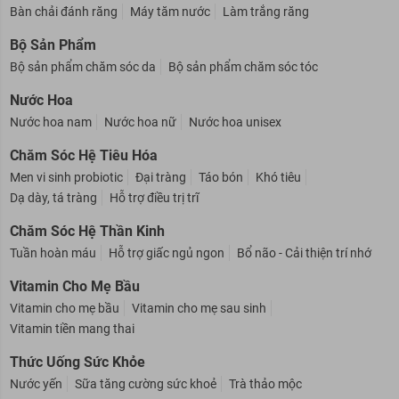
Bàn chải đánh răng
Máy tăm nước
Làm trắng răng
Bộ Sản Phẩm
Bộ sản phẩm chăm sóc da
Bộ sản phẩm chăm sóc tóc
Nước Hoa
Nước hoa nam
Nước hoa nữ
Nước hoa unisex
Chăm Sóc Hệ Tiêu Hóa
Men vi sinh probiotic
Đại tràng
Táo bón
Khó tiêu
Dạ dày, tá tràng
Hỗ trợ điều trị trĩ
Chăm Sóc Hệ Thần Kinh
Tuần hoàn máu
Hỗ trợ giấc ngủ ngon
Bổ não - Cải thiện trí nhớ
Vitamin Cho Mẹ Bầu
Vitamin cho mẹ bầu
Vitamin cho mẹ sau sinh
Vitamin tiền mang thai
Thức Uống Sức Khỏe
Nước yến
Sữa tăng cường sức khoẻ
Trà thảo mộc