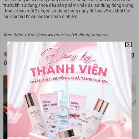
trước khi sử dụng, thoa đều sản phẩm khắp da, sử dụng đúng lượng,
thoa lại sau mỗi 2 giờ, và sử dụng hàng ngày để bảo vệ da khỏi tác
hại của tia UV và các tác nhân ô nhiễm.
Xem thêm: https://newwaymart.vn/xit-chong-nang-svr
4. Mua kem chống nắng Borntree chính hãng
ở đâu? Giá bao nhiêu?