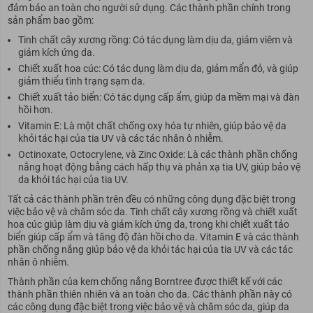
đảm bảo an toàn cho người sử dụng. Các thành phần chính trong
sản phẩm bao gồm:
Tinh chất cây xương rồng: Có tác dụng làm dịu da, giảm viêm và
giảm kích ứng da.
Chiết xuất hoa cúc: Có tác dụng làm dịu da, giảm mẩn đỏ, và giúp
giảm thiểu tình trạng sạm da.
Chiết xuất tảo biển: Có tác dụng cấp ẩm, giúp da mềm mại và đàn
hồi hơn.
Vitamin E: Là một chất chống oxy hóa tự nhiên, giúp bảo vệ da
khỏi tác hại của tia UV và các tác nhân ô nhiễm.
Octinoxate, Octocrylene, và Zinc Oxide: Là các thành phần chống
nắng hoạt động bằng cách hấp thụ và phản xạ tia UV, giúp bảo vệ
da khỏi tác hại của tia UV.
Tất cả các thành phần trên đều có những công dụng đặc biệt trong
việc bảo vệ và chăm sóc da. Tinh chất cây xương rồng và chiết xuất
hoa cúc giúp làm dịu và giảm kích ứng da, trong khi chiết xuất tảo
biển giúp cấp ẩm và tăng độ đàn hồi cho da. Vitamin E và các thành
phần chống nắng giúp bảo vệ da khỏi tác hại của tia UV và các tác
nhân ô nhiễm.
Thành phần của kem chống nắng Borntree được thiết kế với các
thành phần thiên nhiên và an toàn cho da. Các thành phần này có
các công dụng đặc biệt trong việc bảo vệ và chăm sóc da, giúp da