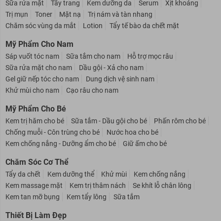
Sữa rửa mặt
Tẩy trang
Kem dưỡng da
Serum
Xịt khoáng
Trị mụn
Toner
Mặt nạ
Trị nám và tàn nhang
Chăm sóc vùng da mắt
Lotion
Tẩy tế bào da chết mặt
Mỹ Phẩm Cho Nam
Sáp vuốt tóc nam
Sữa tắm cho nam
Hỗ trợ mọc râu
Sữa rửa mặt cho nam
Dầu gội - Xả cho nam
Gel giữ nếp tóc cho nam
Dung dịch vệ sinh nam
Khử mùi cho nam
Cạo râu cho nam
Mỹ Phẩm Cho Bé
Kem trị hăm cho bé
Sữa tắm - Dầu gội cho bé
Phấn rôm cho bé
Chống muỗi - Côn trùng cho bé
Nước hoa cho bé
Kem chống nắng - Dưỡng ẩm cho bé
Giữ ấm cho bé
Chăm Sóc Cơ Thể
Tẩy da chết
Kem dưỡng thể
Khử mùi
Kem chống nắng
Kem massage mặt
Kem trị thâm nách
Se khít lỗ chân lông
Kem tan mỡ bụng
Kem tẩy lông
Sữa tắm
Thiết Bị Làm Đẹp