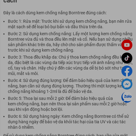
cách
Đây là cách dùng kem chống nắng Borntree đúng cách:
Bước 1: Rửa mặt: Trước khi sử dụng kem chống nắng, bạn nên rửa
mặt sạch sẽ để loại bỏ bụi bẩn và dầu thừa trên da.
Bước 2: Sử dụng kem chống nắng: Lấy một lượng kem chống nắng
Borntree vừa đủ và thoa đều lên mặt và cổ. Nếu bạn sử dụng nhiều
sản phẩm khác trên da, hãy chờ cho sản phẩm được thấm vào da
trước khi sử dụng kem chống nắng.
Bước 3: Thoa đều khắp da: Chú ý thoa kem chống nắng đều khắp
da, đặc biệt là các vùng da tiếp xúc trực tiếp với ánh nắng như mặt,
cổ, tay và chân. Hãy chú ý đến các vùng da dễ bị bỏ sót như tai,
mũi, mắt và môi.
Bước 4: Sử dụng đúng lượng: Để đảm bảo hiệu quả của kem chống
nắng, bạn cần sử dụng đúng lượng. Thường thì một lượng kem
chống nắng khoảng 1-2ml là đủ để bảo vệ da.
Bước 5: Thoa lại sau mỗi 2 giờ: Để đảm bảo hiệu quả của
kem chống nắng
, bạn nên thoa lại sản phẩm sau mỗi 2 giờ hoặc
sau khi vận động hoặc bơi lội.
Bước 6: Sử dụng hàng ngày: Kem chống nắng Borntree có thể sử
dụng hàng ngày để bảo vệ da khỏi tác hại của tia UV và các tác
nhân ô nhiễm.
Để sử dụng kem chống nắng Borntree đúng cách, bạn cần rửa mặt