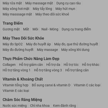
Máy rửa mặt
Máy massage mặt
Dụng cụ cạo râu
Máy xông hơi mặt
Máy tẩy lông
Máy hút mụn
Máy masssage mặt
Máy theo dõi sức khoẻ
Trang Điểm
Gương mặt
Mắt
Môi
Nail - Móng
Dụng cụ trang điểm
Máy Theo Dõi Sức Khỏe
Máy đo SpO2
Máy đo huyết áp
Máy đo, que thử đường huyết
Máy đo đường huyết
Máy massage
Máy xông khí dung
Thực Phẩm Chức Năng Làm Đẹp
Collagen
Hỗ trợ giảm cân
Hỗ trợ da
Hỗ trợ tóc
Hỗ trợ khác
Hỗ trợ tăng vòng 1
Hỗ trợ tăng vòng 3
Hỗ trợ tăng cân
Vitamin & Khoáng Chất
Vitamin tổng hợp
Bổ sung canxi & vitamin D
Vitamin C các loại
Vitamin E các loại
Chăm Sóc Răng Miệng
Nước súc miệng
Chỉ nha khoa
Kem đánh răng