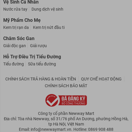
Vệ Sinh Cá Nhân
Nước rửa tay
Dung dịch vệ sinh
Mỹ Phẩm Cho Mẹ
Kem trị rạn da
Kem trị nứt đầu ti
Chăm Sóc Gan
Giải độc gan
Giải rượu
Hỗ Trợ Điều Trị Tiểu Đường
Tiểu đường
Sữa tiểu đường
CHÍNH SÁCH TRẢ HÀNG & HOÀN TIỀN
QUY CHẾ HOẠT ĐỘNG
CHÍNH SÁCH BẢO MẬT
Công ty cổ phần Newway Mart
Địa chỉ: Tòa nhà Newway, số 31/76 phố An Dương, phường Hồng Hà,
tp Hà Nội, Việt Nam
Email: info@newwaymart.vn. Hotline: 0869 908 488