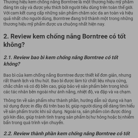
Thương hiệu kem chống nắng Borntree là một thương hiệu mỹ phẩm
đáng tin cậy và được yêu thích bởi người tiêu dùng trên toàn thế giới.
Với cam kết cung cấp những sản phẩm chăm sóc da an toàn và hiệu
quả nhất cho người dùng, Borntree đang trở thành một trong những
thương hiệu mỹ phẩm được ưa chuộng nhất hiện nay.
2. Review kem chống nắng Borntree có tốt
không?
2.1. Review bao bì kem chống nắng Borntree có tốt
không?
Bao bì của kem chống nắng Borntree được thiết kế đơn giản, nhưng
rất thanh lịch và thu hút. Bao bì được làm từ chất liệu nhựa cứng,
chắc chắn và có độ bền cao, giúp bảo vệ sản phẩm bên trong khỏi
các tác nhân bên ngoài như ánh nắng, nhiệt độ, va đập và va chạm.
Thông tin về sản phẩm như thành phần, hướng dẫn sử dụng và hạn
sử dụng được in đầy đủ trên bao bì, giúp người dùng dễ dàng tìm hiểu
về sản phẩm trước khi sử dụng. Ngoài ra, sản phẩm còn được đóng
gói kín đáo, giúp tránh tình trạng sản phẩm bị hư hỏng hoặc bị nhiễm
bẩn trong quá trình vận chuyển.
2.2. Review thành phần kem chống nắng Borntree có tốt