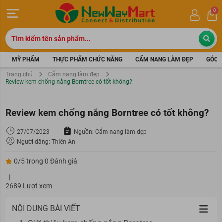
0
MỸ PHẨM
THỰC PHẨM CHỨC NĂNG
CẨM NANG LÀM ĐẸP
GÓC 
Trang chủ
Cẩm nang làm đẹp
Review kem chống nắng Borntree có tốt không?
Review kem chống nắng Borntree có tốt không?
27/07/2023
Nguồn: Cẩm nang làm đẹp
Người đăng: Thiên An
0/5 trong 0 Đánh giá
|
2689 Lượt xem
NỘI DUNG BÀI VIẾT