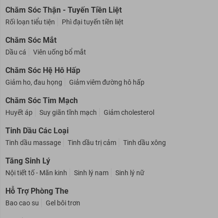
Chăm Sóc Thận - Tuyến Tiền Liệt
Rối loạn tiểu tiện
Phì đại tuyến tiền liệt
Chăm Sóc Mắt
Dầu cá
Viên uống bổ mắt
Chăm Sóc Hệ Hô Hấp
Giảm ho, đau họng
Giảm viêm đường hô hấp
Chăm Sóc Tim Mạch
Huyết áp
Suy giãn tĩnh mạch
Giảm cholesterol
Tinh Dầu Các Loại
Tinh dầu massage
Tinh dầu trị cảm
Tinh dầu xông
Tăng Sinh Lý
Nội tiết tố - Mãn kinh
Sinh lý nam
Sinh lý nữ
Hỗ Trợ Phòng The
Bao cao su
Gel bôi trơn