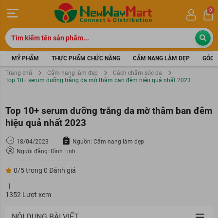
0
MỸ PHẨM
THỰC PHẨM CHỨC NĂNG
CẨM NANG LÀM ĐẸP
GÓC 
Trang chủ
Cẩm nang làm đẹp
Cách chăm sóc da
Top 10+ serum dưỡng trắng da mờ thâm ban đêm hiệu quả nhất 2023
Top 10+ serum dưỡng trắng da mờ thâm ban đêm
hiệu quả nhất 2023
18/04/2023
Nguồn: Cẩm nang làm đẹp
Người đăng: Đình Linh
0/5 trong 0 Đánh giá
|
1352 Lượt xem
NỘI DUNG BÀI VIẾT