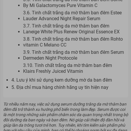
By Mi Galactomyces Pure Vitamin C
3.6. Tinh chất trắng da mờ thâm ban đêm Estee
Lauder Advanced Night Repair Serum
3.7. Tinh chất trắng da mờ thâm ban đêm
Laneige White Plus Renew Original Essence EX
3.8. Tinh chất trắng da mờ thâm ban đêm Rohto
vitamin C Melano CC
3.9. Tinh chất trắng da mờ thâm ban đêm Serum
Dermeden Night Protocole
3.10. Tinh chất trắng da mờ thâm ban đêm
Klairs Freshly Juiced Vitamin
4. Lưu ý khi sử dụng kem dưỡng mờ da ban đêm
5. Địa chỉ mua hàng chính hãng uy tín hiện nay
Từ nhiều năm nay, việc sử dụng serum dưỡng trắng da mờ thâm ban
đêm đã trở thành xu hướng phổ biến trong làm đẹp. Serum được coi
là một trong những sản phẩm chăm sóc da quan trọng nhất trong bộ
đôi dưỡng da ban ngày và ban đêm. Nó giúp cải thiện độ đàn hồi và
giúp làn da trông tươi trẻ hơn. Tuy nhiên, khi tìm kiếm sản phẩm phù
hợp với nhu cầu của mình, bạn có thể bị choáng ngợp bởi sự đa dạng