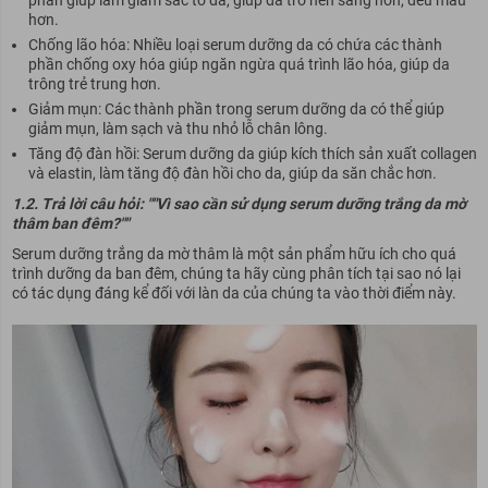
phần giúp làm giảm sắc tố da, giúp da trở nên sáng hơn, đều màu
hơn.
Chống lão hóa: Nhiều loại serum dưỡng da có chứa các thành
phần chống oxy hóa giúp ngăn ngừa quá trình lão hóa, giúp da
trông trẻ trung hơn.
Giảm mụn: Các thành phần trong serum dưỡng da có thể giúp
giảm mụn, làm sạch và thu nhỏ lỗ chân lông.
Tăng độ đàn hồi: Serum dưỡng da giúp kích thích sản xuất collagen
và elastin, làm tăng độ đàn hồi cho da, giúp da săn chắc hơn.
1.2. Trả lời câu hỏi: ""Vì sao cần sử dụng serum dưỡng trắng da mờ
thâm ban đêm?""
Serum dưỡng trắng da mờ thâm là một sản phẩm hữu ích cho quá
trình dưỡng da ban đêm, chúng ta hãy cùng phân tích tại sao nó lại
có tác dụng đáng kể đối với làn da của chúng ta vào thời điểm này.