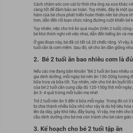
Cách chăm sóc con cái từ thời cha ông xa xưa khác vớ
càng tốt để đảm bảo an toàn. Tuy nhiên, đây là một q
hàm của bé chưa phát triển hoàn thiện nên bé chưa nha
hơn, dẫn đến rối loạn chức năng đường ruột khiến bé 
Tuy nhiên, việc cho trẻ ăn quá muộn (trên 2 tuổi) cũn
bé khó thích nghi với việc nhai, dẫn đến biếng ăn và m
Ở giai đoạn này, bé đã có tất cả 20 chiếc răng. Vì vậy
tuổi cần là cơm mềm. Sau đó, sẽ cho ăn dần giống như 
2. Bé 2 tuổi ăn bao nhiêu cơm là đủ
Nếu các mẹ đang băn khoăn “Bé 2 tuổi ăn bao nhiêu c
gia dinh dưỡng, mỗi ngày bé nên ăn 150-200g tương đư
bữa trưa và bữa tối. Tuy nhiên, nên cho trẻ ăn buổi tối 
của bé 2 tuổi cần cung cấp đủ 120-150g thịt mỗi ngà
ăn 3- 4 quả trứng mỗi tuần mẹ nhé!
Trẻ 2 tuổi nên ăn 5 đến 6 bữa mỗi ngày. Trong đó có 3
bị chia thành nhiều bữa nhỏ như vậy là do hệ tiêu hóa 
lên dạ dày, gây khó tiêu, đầy bụng. Vì vậy, mẹ nên c
cầu dinh dưỡng cho bé mà còn tránh cho bé cảm giác 
3. Kế hoạch cho bé 2 tuổi tập ăn