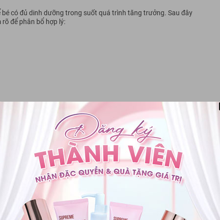
ể bé có đủ dinh dưỡng trong suốt quá trình tăng trưởng. Sau đây
 rõ để phân bổ hợp lý:
củ, 2 bát cơm nát, 1 quả táo nhỏ
cà chua, 2 bát cơm, 1 Kiwi
1/2 quả xoài chín