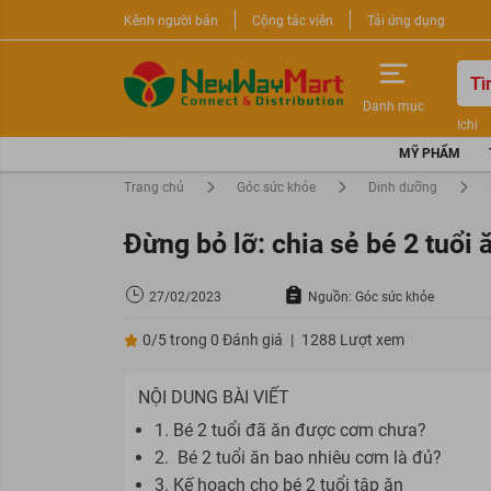
Kênh người bán
Cộng tác viên
Tải ứng dụng
Danh mục
Ichi
Nước 
MỸ PHẨM
Sữa r
Trang chủ
Góc sức khỏe
Dinh dưỡng
Đừng bỏ lỡ: chia sẻ bé 2 tuổi
27/02/2023
Nguồn: Góc sức khỏe
0/5 trong 0 Đánh giá
|
1288 Lượt xem
NỘI DUNG BÀI VIẾT
1. Bé 2 tuổi đã ăn được cơm chưa?
2. Bé 2 tuổi ăn bao nhiêu cơm là đủ?
3. Kế hoạch cho bé 2 tuổi tập ăn