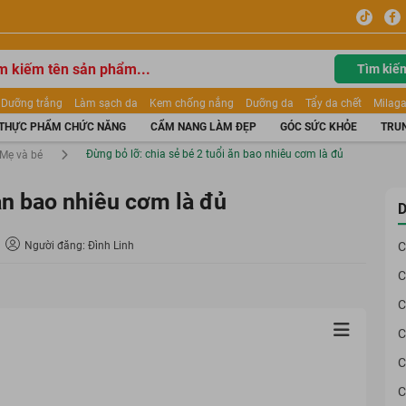
Tìm kiế
Dưỡng trắng
Làm sạch da
Kem chống nắng
Dưỡng da
Tẩy da chết
Milaga
tẩy trang
Kem trang điểm
Dưỡng trắng Dior
Mỹ phẩm
Mặt nạ
Tinh chất
THỰC PHẨM CHỨC NĂNG
CẨM NANG LÀM ĐẸP
GÓC SỨC KHỎE
TRUN
ửa mặt
Kem Mộc Qua
Đừng bỏ lỡ: chia sẻ bé 2 tuổi ăn bao nhiêu cơm là đủ
Mẹ và bé
 ăn bao nhiêu cơm là đủ
D
Người đăng: Đình Linh
C
C
C
C
C
C