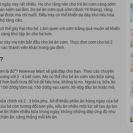
i ngày nay rất nhiều. Họ cho rằng nên cho trẻ ăn cơm càng sớm
uan niệm sai lầm. Do bé ăn cơm quá sớm (dưới 19 tháng), răng
i được mà chỉ nuốt. Điều này có thể khiến dạ dày khó tiêu hóa
khó tăng cân.
g có thể gây hại cho bé. Làm quen với cơm trắng quá muộn sẽ khiến
ẹ càng khó tập ăn cho bé hơn.
, lúc này mẹ nên bắt đầu cho bé ăn cơm. Thực đơn cơm cho bé 2
các thành viên khác trong gia đình.
?
ơm là đủ”? Newway Mart sẽ giải đáp cho bạn. Theo các chuyên
ơng với 3 - 4 bát cơm. Mẹ có thể cho bé ăn cơm vào bữa sáng,
ít hơn buổi trưa để trẻ dễ tiêu hóa, không bị no. Ngoài ra, bữa ăn
y; 150-200g tôm cá; 150-200g rau xanh; 30-40g dầu ăn hoặc mỡ,
 bữa chính và 2 - 3 bữa phụ. Sở dĩ khẩu phần ăn hàng ngày của bé
của bé còn tương đối non yếu, nếu ăn nhiều một lúc sẽ tạo áp lực
ho bé ăn thêm nhiều bữa trong ngày, không những đáp ứng đủ nhu
chán ăn, căng thẳng mỗi khi ăn.