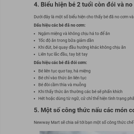
4. Biểu hiện bé 2 tuổi còn đói và n
Dưới đây là một số biểu hiện cho thấy bé đã no cơm và
Dấu hiệu các bé đã no cơm:
Ngậm miệng và không chịu há to để ăn
Tốc độ ăn trong bữa giảm dần
Khi đút, bé quay đầu hướng khác không chịu ăn
Liên tục lắc đầu, tay bịt tay
Dấu hiệu các bé đã đói cơm:
Bé liên tục quơ tay, há miệng
Bé chỉ vào thức ăn liên tục
Bé đòi cầm thìa và muỗng
Khi thấy thức ăn thường các bé sẽ phấn khích
Hét hoặc dùng từ ngữ, cử chỉ thể hiện tình trạng ph
5. Một số công thức nấu các món cơ
Newway Mart sẽ chia sẻ tới bạn một số công thức chế 