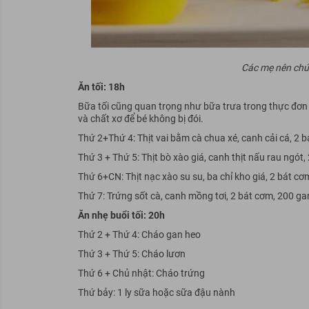
Các mẹ nên chú
Ăn tối: 18h
Bữa tối cũng quan trọng như bữa trưa trong thực đơn c
và chất xơ để bé không bị đói.
Thứ 2+Thứ 4: Thịt vai bằm cà chua xé, canh cải cá, 2 
Thứ 3 + Thứ 5: Thịt bò xào giá, canh thịt nấu rau ngót,
Thứ 6+CN: Thịt nạc xào su su, ba chỉ kho giá, 2 bát c
Thứ 7: Trứng sốt cà, canh mồng tơi, 2 bát cơm, 200 g
Ăn nhẹ buổi tối: 20h
Thứ 2 + Thứ 4: Cháo gan heo
Thứ 3 + Thứ 5: Cháo lươn
Thứ 6 + Chủ nhật: Cháo trứng
Thứ bảy: 1 ly sữa hoặc sữa đậu nành