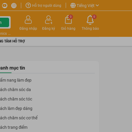
Tiếng Việt
Hỗ trợ người dùng
0
0
m
Đăng nhập
Đăng ký
Giỏ hàng
Thông báo
nics
G TÂM HỖ TRỢ
anh mục tin
ẩm nang làm đẹp
ách chăm sóc da
ách chăm sóc tóc
ách làm đẹp dáng
ách chăm sóc cơ thể
ách trang điểm