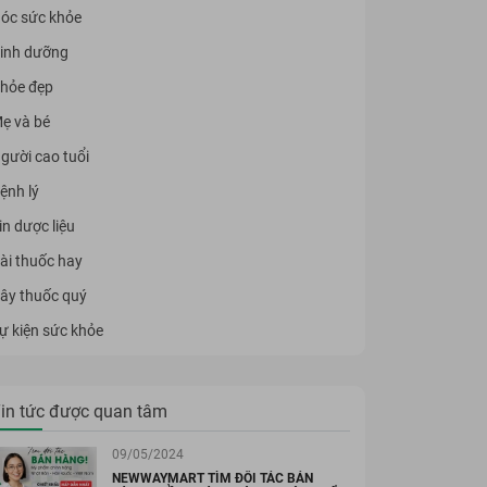
óc sức khỏe
inh dưỡng
hỏe đẹp
ẹ và bé
gười cao tuổi
ệnh lý
in dược liệu
ài thuốc hay
ây thuốc quý
ự kiện sức khỏe
in tức được quan tâm
09/05/2024
NEWWAYMART TÌM ĐỐI TÁC BÁN