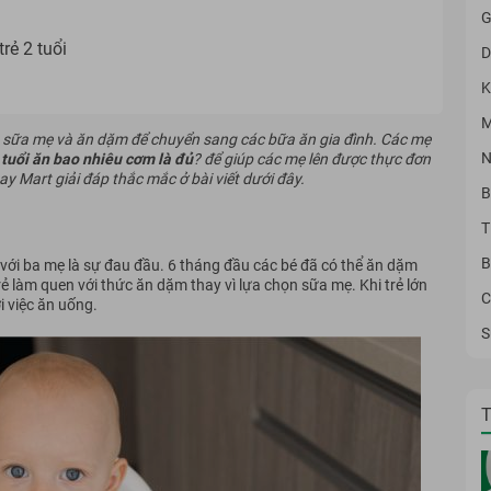
G
rẻ 2 tuổi
D
K
M
ụng sữa mẹ và ăn dặm để chuyển sang các bữa ăn gia đình. Các mẹ
N
 tuổi ăn bao nhiêu cơm là đủ
? để giúp các mẹ lên được thực đơn
 Mart giải đáp thắc mắc ở bài viết dưới đây.
B
T
B
với ba mẹ là sự đau đầu. 6 tháng đầu các bé đã có thể ăn dặm
ẻ làm quen với thức ăn dặm thay vì lựa chọn sữa mẹ. Khi trẻ lớn
C
 việc ăn uống.
S
T