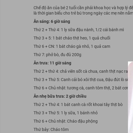
Chế độ ăn của bé 2 tuổi cần phải khoa học và hợp lý đ
là thời gian biểu cho trẻ bú trong ngày các mẹ nên nắm
Ăn sáng: 6 giờ sáng
Thứ 2 + Thứ 4: 1 ly sữa đậu nành, 1/2 cái bánh mì
Thứ 3 + 5: 1 bát cháo thịt heo, 1 quả chuối
Thứ 6 + CN: 1 bát cháo gà nhỏ, 1 quả cam
Thứ 7: phở bò, đu đủ 200g
Ăn trưa: 11 giờ sáng
Thứ 2 + thứ 4: chả viên sốt cà chua, canh thịt nạc rau 
Thứ 3 + Thứ 5: Canh cải bó xôi thịt cua, Đậu đút lò sốt 
Thứ 6 + Chủ nhật: tương cà, canh tôm thịt, 2 bát cơm, 
Ăn nhẹ bữa trưa: 2 giờ chiều
Thứ 2 + Thứ 4: 1 bát canh cà rốt khoai tây thịt bò
Thứ 3 + Thứ 5: 1 ly sữa, 1 bánh nhỏ
Thứ 6 + Chủ nhật: Cháo đậu phộng
Thứ bảy: Cháo tôm