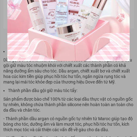
Dầu gội giữ màu tóc nhuộm khói DOVE Botanical Selection With
Avocado Extract & Argan Oil
Thông tin sản phẩm:
Dầu gội Dove Botanical Selection Avocado Extract & Argan Oil là dầu
gội giữ màu tóc nhuộm khói với chiết xuất các thành phần có khả
năng dưỡng ẩm sâu cho tóc. Dầu argan, chiết xuất bơ và chiết xuất
hoa cúc kim tiền giúp phục hồi tóc hư tổn, ngăn ngừa rụng tóc và
mang lại mái tóc khỏe đẹp của thương hiệu Dove đến từ Mỹ.
Thành phần dầu gội giữ màu tóc tẩy:
Sản phẩm được bào chế 100% từ các loại dầu thực vật có nguồn gốc
tự nhiên, không chứa thành phần silicone nên hoàn toàn an toàn cho
da đầu và chân tóc.
- Thành phần dầu argan có nguồn gốc tự nhiên từ Maroc giúp tạo độ
bóng cho tóc, dưỡng ẩm và làm mượt tóc, phục hồi tóc hư tổn, kích
thích mọc tóc và cải thiện các vấn đề về gàu cho da dầu.