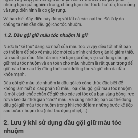
những hậu quả nghiêm trọng, chẳng hạn như tóc bị hư tổn, tóc mỏng
và rụng, điển hình là do gãy rụng.
Và bạn biết đấy, điều này đúng với tất cả các loại tóc. Đó là lý do
chúng ta nên cần dầu gội cho tóc nhuộm.
1.2. Dầu gội giữ màu tóc nhuộm là gì?
Nước là “kẻ thù” đáng sợ nhất của màu tóc, vì vậy điều tốt nhất bạn
có thể làm để bảo vệ màu tóc mới của mình chỉ đơn giản là giảm thiểu
tần suất gội đầu. Như đã nói, khi bạn gội đầu, việc sử dụng dầu gội
giữ màu tóc nhuộm và an toàn cho màu nhuộm là rất quan trọng để
giữ màu tóc sau tẩy đồng thời nuôi dưỡng tóc và giữ cho da đầu
khỏe mạnh.
Dầu gội giữ màu tóc nhuộm là dầu gội có công thức đặc biệt để
không làm mất đi các phân tử màu, loại dầu gội giữ màu tóc nhuộm
là một cách chắc chắn để giữ cho các sợi tóc của bạn sáng bóng, rực
rỡ và kéo dài thời gian “chơi” màu. Và cũng nhờ đó, bạn có thể dùng
dầu gội giữ màu tóc nhuộm trong khi chờ để làm những bước kế tiếp
sau bước nhuộm tóc (như tác động nhiệt,...).
2. Lưu ý khi sử dụng dầu gội giữ màu tóc
nhuộm