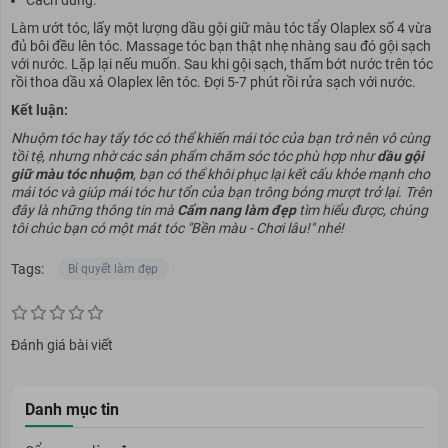
Cách dùng:
Làm ướt tóc, lấy một lượng dầu gội giữ màu tóc tẩy Olaplex số 4 vừa
đủ bôi đều lên tóc. Massage tóc bạn thật nhẹ nhàng sau đó gội sạch
với nước. Lặp lại nếu muốn. Sau khi gội sạch, thấm bớt nước trên tóc
rồi thoa dầu xả Olaplex lên tóc. Đợi 5-7 phút rồi rửa sạch với nước.
Kết luận:
Nhuộm tóc hay tẩy tóc có thể khiến mái tóc của bạn trở nên vô cùng
tồi tệ, nhưng nhờ các sản phẩm chăm sóc tóc phù hợp như
dầu gội
giữ màu tóc nhuộm
, bạn có thể khôi phục lại kết cấu khỏe mạnh cho
mái tóc và giúp mái tóc hư tổn của bạn trông bóng mượt trở lại. Trên
đây là những thông tin mà
Cẩm nang làm đẹp
tìm hiểu được, chúng
tôi chúc bạn có một mát tóc "Bền màu - Chơi lâu!" nhé!
Tags:
Bí quyết làm đẹp
Đánh giá bài viết
Danh mục tin