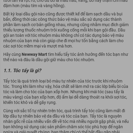
tươi tắn và rực rỡ, cho dù đó là màu nâu, vàng, đỏ hay thậm chí màu
đậm hơn (màu tím và vàng hồng).
Bất kỳ loại dầu gội nào cũng được thiết kế để làm sạch dầu và bụi
bẩn, đồng thời các công thức bảo vệ màu sắc sử dụng các thành
phần làm sạch cơ bản giống nhau, nhưng cũng nhằm mục đích giảm
thiểu lượng thuốc nhuộm trôi xuống cống mỗi khi bạn gội đầu. Dầu
gội an toàn với tóc nhuộm màu không chỉ có tác dụng bảo vệ màu
nhuộm của bạn mà còn giúp che đi mọi hư tổn bằng cách làm cho
các sợi tóc mềm mại và mượt mà hơn.
Hãy cùng
Newway Mart
tìm hiểu tẩy tóc ảnh hưởng đến tóc bạn như
thế nào và đâu là dầu gội giữ màu cho tóc nhuộm.
1.1. Tóc tẩy là gì?
Tẩy tóc là quá trình loại bỏ màu tự nhiên của tóc trước khi nhuộm
tóc. Trong khi làm như vậy, hóa chất sẽ làm mở ra các lớp biểu bì của
tóc và làm cho tóc của bạn xốp hơn. Nhưng khi mái tóc (sau tẩy là
màu vàng) của bạn xốp hơn, độ ẩm lại dễ dàng thoát ra khỏi sợi tóc,
khiến tóc khô và dễ gãy rụng.
Cùng với sắc tố tự nhiên trên tóc, quá trình tẩy tóc cũng làm mất đi
lớp dầu tự nhiên bảo vệ da đầu và tóc của bạn. Tẩy tóc là nguyên
nhân gốc rễ của nhiều vấn đề về tóc mà nhiều người gặp phải, và nếu
bạn không sử dụng các sản phẩm chăm sóc tóc phù hợp để ngăn
ngừa và giải quyết chúng, bạn thậm chí có thể bắt đầu gặp phải