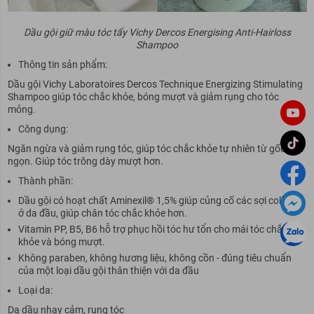
Dầu gội giữ màu tóc tẩy Vichy Dercos Energising Anti-Hairloss
Shampoo
Thông tin sản phẩm:
Dầu gội Vichy Laboratoires Dercos Technique Energizing Stimulating
Shampoo giúp tóc chắc khỏe, bóng mượt và giảm rụng cho tóc
mỏng.
Công dụng:
Ngăn ngừa và giảm rụng tóc, giúp tóc chắc khỏe tự nhiên từ gốc đến
ngọn. Giúp tóc trông dày mượt hơn.
Thành phần:
Dầu gội có hoạt chất Aminexil® 1,5% giúp củng cố các sợi collagen
ở da đầu, giúp chân tóc chắc khỏe hơn.
Vitamin PP, B5, B6 hỗ trợ phục hồi tóc hư tổn cho mái tóc chắc
khỏe và bóng mượt.
Không paraben, không hương liệu, không cồn - đúng tiêu chuẩn
của một loại dầu gội thân thiện với da đầu
Loại da:
Da dầu nhạy cảm, rụng tóc