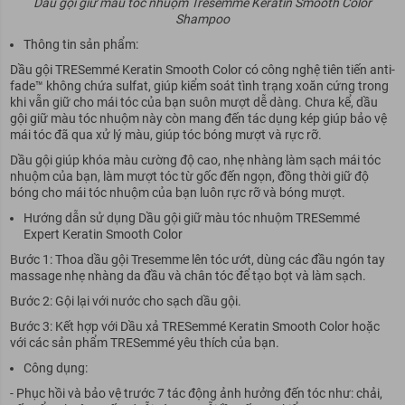
Dầu gội giữ màu tóc nhuộm Tresemmé Keratin Smooth Color
Shampoo
Thông tin sản phẩm:
Dầu gội TRESemmé Keratin Smooth Color có công nghệ tiên tiến anti-
fade™ không chứa sulfat, giúp kiểm soát tình trạng xoăn cứng trong
khi vẫn giữ cho mái tóc của bạn suôn mượt dễ dàng. Chưa kể, dầu
gội giữ màu tóc nhuộm này còn mang đến tác dụng kép giúp bảo vệ
mái tóc đã qua xử lý màu, giúp tóc bóng mượt và rực rỡ.
Dầu gội giúp khóa màu cường độ cao, nhẹ nhàng làm sạch mái tóc
nhuộm của bạn, làm mượt tóc từ gốc đến ngọn, đồng thời giữ độ
bóng cho mái tóc nhuộm của bạn luôn rực rỡ và bóng mượt.
Hướng dẫn sử dụng Dầu gội giữ màu tóc nhuộm TRESemmé
Expert Keratin Smooth Color
Bước 1: Thoa dầu gội Tresemme lên tóc ướt, dùng các đầu ngón tay
massage nhẹ nhàng da đầu và chân tóc để tạo bọt và làm sạch.
Bước 2: Gội lại với nước cho sạch dầu gội.
Bước 3: Kết hợp với Dầu xả TRESemmé Keratin Smooth Color hoặc
với các sản phẩm TRESemmé yêu thích của bạn.
Công dụng:
- Phục hồi và bảo vệ trước 7 tác động ảnh hưởng đến tóc như: chải,