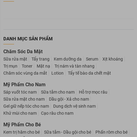
Facebook Fanpage
DANH MỤC SẢN PHẨM
Chăm Sóc Da Mặt
Sữa rửa mặt
Tẩy trang
Kem dưỡng da
Serum
Xịt khoáng
Trị mụn
Toner
Mặt nạ
Trị nám và tàn nhang
Chăm sóc vùng da mắt
Lotion
Tẩy tế bào da chết mặt
Mỹ Phẩm Cho Nam
Sáp vuốt tóc nam
Sữa tắm cho nam
Hỗ trợ mọc râu
Sữa rửa mặt cho nam
Dầu gội - Xả cho nam
Gel giữ nếp tóc cho nam
Dung dịch vệ sinh nam
Khử mùi cho nam
Cạo râu cho nam
Mỹ Phẩm Cho Bé