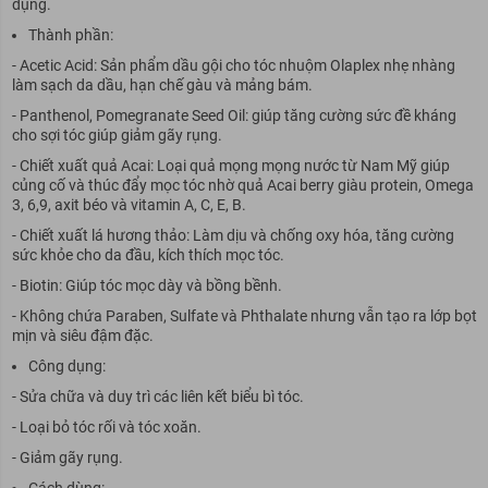
dụng.
Thành phần:
- Acetic Acid: Sản phẩm dầu gội cho tóc nhuộm Olaplex nhẹ nhàng
làm sạch da dầu, hạn chế gàu và mảng bám.
- Panthenol, Pomegranate Seed Oil: giúp tăng cường sức đề kháng
cho sợi tóc giúp giảm gãy rụng.
- Chiết xuất quả Acai: Loại quả mọng mọng nước từ Nam Mỹ giúp
củng cố và thúc đẩy mọc tóc nhờ quả Acai berry giàu protein, Omega
3, 6,9, axit béo và vitamin A, C, E, B.
- Chiết xuất lá hương thảo: Làm dịu và chống oxy hóa, tăng cường
sức khỏe cho da đầu, kích thích mọc tóc.
- Biotin: Giúp tóc mọc dày và bồng bềnh.
- Không chứa Paraben, Sulfate và Phthalate nhưng vẫn tạo ra lớp bọt
mịn và siêu đậm đặc.
Công dụng:
- Sửa chữa và duy trì các liên kết biểu bì tóc.
- Loại bỏ tóc rối và tóc xoăn.
- Giảm gãy rụng.