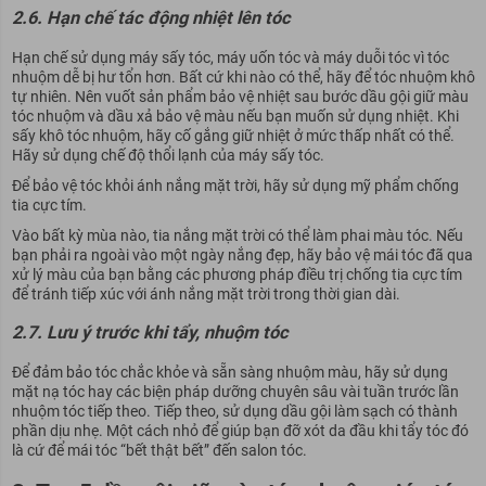
2.6. Hạn chế tác động nhiệt lên tóc
Hạn chế sử dụng máy sấy tóc, máy uốn tóc và máy duỗi tóc vì tóc
nhuộm dễ bị hư tổn hơn. Bất cứ khi nào có thể, hãy để tóc nhuộm khô
tự nhiên. Nên vuốt sản phẩm bảo vệ nhiệt sau bước dầu gội giữ màu
tóc nhuộm và dầu xả bảo vệ màu nếu bạn muốn sử dụng nhiệt. Khi
sấy khô tóc nhuộm, hãy cố gắng giữ nhiệt ở mức thấp nhất có thể.
Hãy sử dụng chế độ thổi lạnh của máy sấy tóc.
Để bảo vệ tóc khỏi ánh nắng mặt trời, hãy sử dụng mỹ phẩm chống
tia cực tím.
Vào bất kỳ mùa nào, tia nắng mặt trời có thể làm phai màu tóc. Nếu
bạn phải ra ngoài vào một ngày nắng đẹp, hãy bảo vệ mái tóc đã qua
xử lý màu của bạn bằng các phương pháp điều trị chống tia cực tím
để tránh tiếp xúc với ánh nắng mặt trời trong thời gian dài.
2.7. Lưu ý trước khi tẩy, nhuộm tóc
Để đảm bảo tóc chắc khỏe và sẵn sàng nhuộm màu, hãy sử dụng
mặt nạ tóc hay các biện pháp dưỡng chuyên sâu vài tuần trước lần
nhuộm tóc tiếp theo. Tiếp theo, sử dụng dầu gội làm sạch có thành
phần dịu nhẹ. Một cách nhỏ để giúp bạn đỡ xót da đầu khi tẩy tóc đó
là cứ để mái tóc “bết thật bết” đến salon tóc.