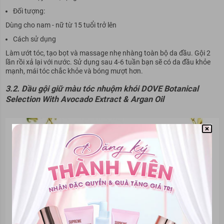
Đối tượng:
Dùng cho nam - nữ từ 15 tuổi trở lên
Cách sử dụng
Làm ướt tóc, tạo bọt và massage nhẹ nhàng toàn bộ da đầu. Gội 2
lần rồi xả lại với nước. Sử dụng sau 4-6 tuần bạn sẽ có da đầu khỏe
mạnh, mái tóc chắc khỏe và bóng mượt hơn.
3.2. Dầu gội giữ màu tóc nhuộm khói DOVE Botanical
Selection With Avocado Extract & Argan Oil