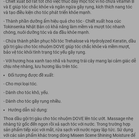
- Chiết xuất bơ rất tốt cho việc thúc đẩy mọc tóc vì nó chứa vitamin B
và E giúp tóc chắc khỏe và ngăn ngừa gãy rụng, kích thích nang tóc
và tạo điều kiện cho tóc phát triển khỏe mạnh.
- Thành phần dưỡng ẩm hiệu quả cho tóc - Chiết xuất hoa cúc
Tokinsenka Nhật Bản có khả năng làm mềm và mượt tóc nhanh
chóng, nuôi dưỡng tóc và da đầu khỏe mạnh.
- Chứa thành phần phục hồi tóc Trehalose và Hydrolyzed Keratin, dầu
gội trị gàu cho tóc nhuộm DOVE giúp tóc chắc khỏe và mềm mượt,
bảo vệ tóc khỏi tình trạng tóc yếu gãy rụng.
- Với hương hoa xanh tao nhã và hương trái cây mang lại cảm giác dễ
chịu nhẹ nhàng, lưu hương lâu trên tóc.
Đối tượng được đề xuất:
- Cho mọi loại tóc.
- Dành cho tóc khô, yếu.
- Dành cho tóc gãy rụng nhiều.
Hướng dẫn sử dụng:
Thoa dầu gội trị gàu cho tóc nhuộm DOVE lên tóc ướt. Massage nhẹ
nhàng từ gốc đến ngọn rồi xả sạch tóc với nước. Trong trường hợp
sản phẩm tiếp xúc với mắt, rửa sạch với nước ngay lập tức. Sử dụng
với các sản phẩm khác trong dòng Miseen Scene Shining Moisture để