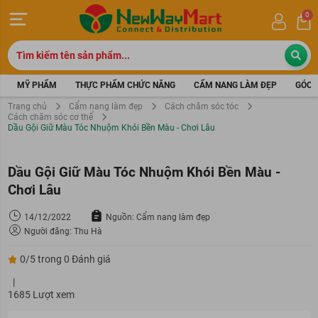
0
MỸ PHẨM
THỰC PHẨM CHỨC NĂNG
CẨM NANG LÀM ĐẸP
GÓC 
Trang chủ
Cẩm nang làm đẹp
Cách chăm sóc tóc
Cách chăm sóc cơ thể
Dầu Gội Giữ Màu Tóc Nhuộm Khói Bền Màu - Chơi Lâu
Dầu Gội Giữ Màu Tóc Nhuộm Khói Bền Màu -
Chơi Lâu
14/12/2022
Nguồn: Cẩm nang làm đẹp
Người đăng: Thu Hà
0/5 trong 0 Đánh giá
|
1685 Lượt xem