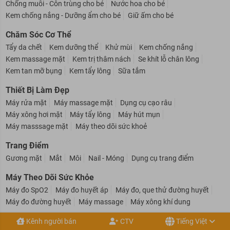
Kem trị hăm cho bé
Sữa tắm - Dầu gội cho bé
Phấn rôm cho bé
Chống muỗi - Côn trùng cho bé
Nước hoa cho bé
Kem chống nắng - Dưỡng ẩm cho bé
Giữ ấm cho bé
Chăm Sóc Cơ Thể
Tẩy da chết
Kem dưỡng thể
Khử mùi
Kem chống nắng
Kem massage mặt
Kem trị thâm nách
Se khít lỗ chân lông
Kem tan mỡ bụng
Kem tẩy lông
Sữa tắm
Thiết Bị Làm Đẹp
Máy rửa mặt
Máy massage mặt
Dụng cụ cạo râu
Máy xông hơi mặt
Máy tẩy lông
Máy hút mụn
Máy masssage mặt
Máy theo dõi sức khoẻ
Trang Điểm
Gương mặt
Mắt
Môi
Nail - Móng
Dụng cụ trang điểm
Máy Theo Dõi Sức Khỏe
Máy đo SpO2
Máy đo huyết áp
Máy đo, que thử đường huyết
Máy đo đường huyết
Máy massage
Máy xông khí dung
Kênh người bán
CTV
Tiếng Việt