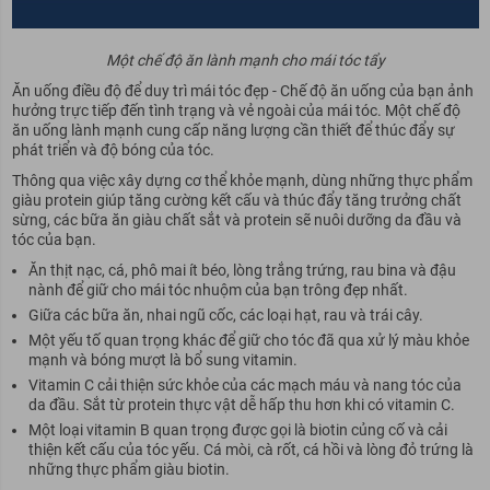
Một chế độ ăn lành mạnh cho mái tóc tẩy
Ăn uống điều độ để duy trì mái tóc đẹp - Chế độ ăn uống của bạn ảnh
hưởng trực tiếp đến tình trạng và vẻ ngoài của mái tóc. Một chế độ
ăn uống lành mạnh cung cấp năng lượng cần thiết để thúc đẩy sự
phát triển và độ bóng của tóc.
Thông qua việc xây dựng cơ thể khỏe mạnh, dùng những thực phẩm
giàu protein giúp tăng cường kết cấu và thúc đẩy tăng trưởng chất
sừng, các bữa ăn giàu chất sắt và protein sẽ nuôi dưỡng da đầu và
tóc của bạn.
Ăn thịt nạc, cá, phô mai ít béo, lòng trắng trứng, rau bina và đậu
nành để giữ cho mái tóc nhuộm của bạn trông đẹp nhất.
Giữa các bữa ăn, nhai ngũ cốc, các loại hạt, rau và trái cây.
Một yếu tố quan trọng khác để giữ cho tóc đã qua xử lý màu khỏe
mạnh và bóng mượt là bổ sung vitamin.
Vitamin C cải thiện sức khỏe của các mạch máu và nang tóc của
da đầu. Sắt từ protein thực vật dễ hấp thu hơn khi có vitamin C.
Một loại vitamin B quan trọng được gọi là biotin củng cố và cải
thiện kết cấu của tóc yếu. Cá mòi, cà rốt, cá hồi và lòng đỏ trứng là
những thực phẩm giàu biotin.