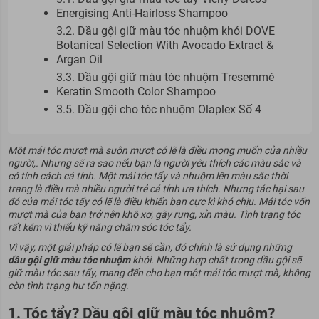
Energising Anti-Hairloss Shampoo
3.2. Dầu gội giữ màu tóc nhuộm khói DOVE
Botanical Selection With Avocado Extract &
Argan Oil
3.3. Dầu gội giữ màu tóc nhuộm Tresemmé
Keratin Smooth Color Shampoo
3.5. Dầu gội cho tóc nhuộm Olaplex Số 4
Một mái tóc mượt mà suôn mượt có lẽ là điều mong muốn của nhiều
người,. Nhưng sẽ ra sao nếu bạn là người yêu thích các màu sắc và
có tính cách cá tính. Một mái tóc tẩy và nhuộm lên màu sắc thời
trang là điều mà nhiều người trẻ cá tính ưa thích. Nhưng tác hại sau
đó của mái tóc tẩy có lẽ là điều khiến bạn cực kì khó chịu. Mái tóc vốn
mượt mà của bạn trở nên khô xơ, gãy rụng, xỉn màu. Tình trạng tóc
rất kém vì thiếu kỹ năng chăm sóc tóc tẩy.
Vì vậy, một giải pháp có lẽ bạn sẽ cần, đó chính là sử dụng những
dầu gội giữ màu tóc nhuộm
khói. Những hợp chất trong dầu gội sẽ
giữ màu tóc sau tẩy, mang đến cho bạn một mái tóc mượt mà, không
còn tình trạng hư tổn nặng
.
1. Tóc tẩy? Dầu gội giữ màu tóc nhuộm?