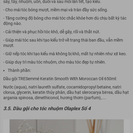
sấy, tẩy, nhuộm, uốn, duỗi và sau mỗi lần tết, tạo kiểu.
- Cho mái tóc bóng mượt, mềm mại và tràn đầy sức sống.
- Tăng cường độ bóng cho mái tóc chắc khỏe hơn dù chịu bất kỳ tác
động nào.
- Cải thiện và phục hồi tóc khô, dễ gãy, rối và thắt nút.
- Giúp mái tóc sau khi tạo kiểu trở về trạng thái ban đầu, vẫn mềm
mượt.
- Giữ nếp tóc khi tạo kiểu mà không bị khô, mất tự nhiên như xịt keo.
- Giúp duy trì màu tóc nhuộm, cho màu tóc đẹp tự nhiên.
Thành phần:
Dầu gội TRESemmé Keratin Smooth With Moroccan Oil 650ml:
Nước (aqua), natri laureth sulfate, cocamidopropyl betaine, natri
clorua, glycerin, keratin thủy phân, dầu hạt slerocarya birrea, dầu hạt
argania spinosa, dimethiconol, hương thơm (parfum),....
3.5. Dầu gội cho tóc nhuộm Olaplex Số 4