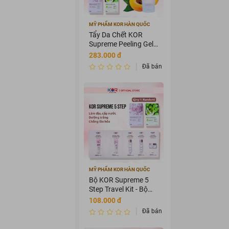
MỸ PHẨM KOR HÀN QUỐC
Tẩy Da Chết KOR
Supreme Peeling Gel
100ml
283.000 đ
Đã bán 3589875
MỸ PHẨM KOR HÀN QUỐC
Bộ KOR Supreme 5
Step Travel Kit - Bộ
mỹ phẩm du lịch KOR
108.000 đ
Đã bán 3456435