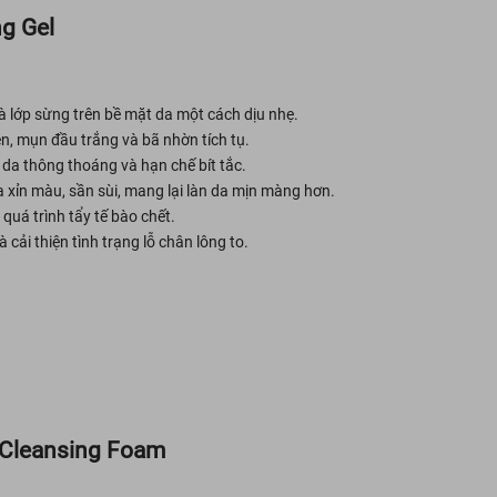
g Gel
và lớp sừng trên bề mặt da một cách dịu nhẹ.
, mụn đầu trắng và bã nhờn tích tụ.
 da thông thoáng và hạn chế bít tắc.
da xỉn màu, sần sùi, mang lại làn da mịn màng hơn.
 quá trình tẩy tế bào chết.
cải thiện tình trạng lỗ chân lông to.
Cleansing Foam