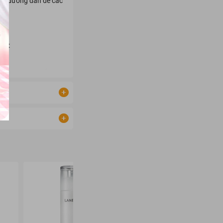
tạo đường dẫn để các
 da:
nh dưỡng da chuẩn Hàn
ch "thần thánh" này
- 29%