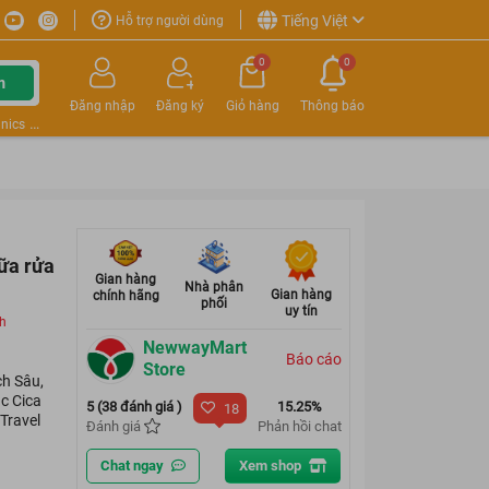
Tiếng Việt
Hỗ trợ người dùng
0
0
m
Đăng nhập
Đăng ký
Giỏ hàng
Thông báo
nics
Sữa rửa
Gian hàng
Nhà phân
Gian hàng
chính hãng
phối
uy tín
ch
NewwayMart
Báo cáo
Store
ch Sâu,
c Cica
5 (38 đánh giá )
15.25%
18
Travel
Đánh giá
Phản hồi chat
Chat ngay
Xem shop