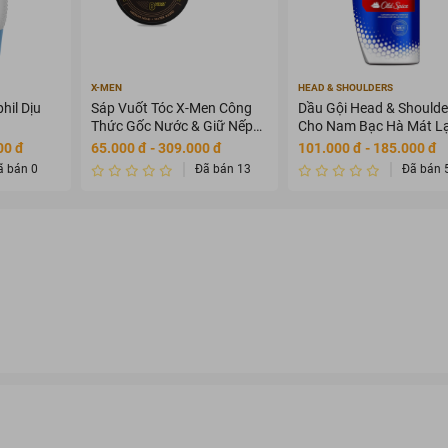
X-MEN
HEAD & SHOULDERS
hil Dịu
Sáp Vuốt Tóc X-Men Công
Dầu Gội Head & Shoulde
Thức Gốc Nước & Giữ Nếp
Cho Nam Bạc Hà Mát L
8H 70g
650ml
00 đ
65.000 đ - 309.000 đ
101.000 đ - 185.000 đ
ã bán 0
Đã bán 13
Đã bán 