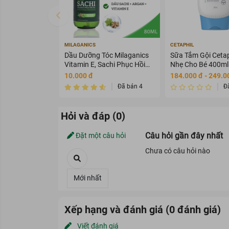
MILAGANICS
CETAPHIL
Dầu Dưỡng Tóc Milaganics
Sữa Tắm Gội Cetap
Vitamin E, Sachi Phục Hồi
Nhẹ Cho Bé 400ml
Tóc 80ml
10.000 đ
184.000 đ - 249.0
Đã bán 4
Đ
Hỏi và đáp (0)
Câu hỏi gần đây nhất
Đặt một câu hỏi
Chưa có câu hỏi nào
Xếp hạng và đánh giá (0 đánh giá)
Viết đánh giá