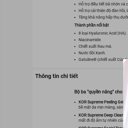
Hỗ trợ điều tiết bã nhờn và c
Hỗ trợ cải thiện độ đàn hồi,
Tăng khả năng hấp thụ dưỡn
Thành phần nổi bật
8 loại Hyaluronic Acid (HA).
Niacinamide.
Chiết xuất Rau má.
Nước Sồi Xanh.
Gatuline® (chiết xuất Cúc á
Thông tin chi tiết
Bộ ba "quyền năng" cho làn
KOR Supreme Peeling Gel:
Tẩ
bề mặt da mịn màng, sáng 
KOR Supreme Deep Cleansi
mất đi độ ẩm tự nhiên của d