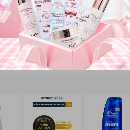
Bước đệm hoàn hảo giúp cân bằng độ pH, cấp ẩm tức thì và làm dịu da, 
hơn vào da.
 quà tặng:
 bạn sẽ nhận được phần quà siêu giá trị để nâng tầm quy trình chăm sóc
(tùy chọn dòng Collagen cấp ẩm sâu hoặc Cica B5 phục hồi da).
Xem chi tiết
ME 5 STEP TRAVEL KIT
– bộ sản phẩm tiện lợi giúp bạn duy trì quy trì
, tự tin với làn da không tì vết cùng KOR Cosmetics!
hãy nhắn tin cho chúng tôi ngay để được tư vấn và sở hữu combo làm sạ
s://www.facebook.com/newwaymarttv
thegioimypham_chinhhang68
1529696570869660