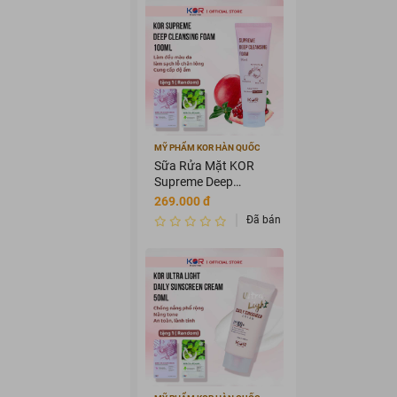
MỸ PHẨM KOR HÀN QUỐC
Sữa Rửa Mặt KOR
Supreme Deep
Cleansing Foam
269.000 đ
100ml
Đã bán 2657268