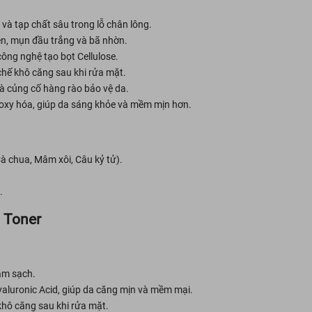
và tạp chất sâu trong lỗ chân lông.
n, mụn đầu trắng và bã nhờn.
ông nghệ tạo bọt Cellulose.
 chế khô căng sau khi rửa mặt.
à củng cố hàng rào bảo vệ da.
oxy hóa, giúp da sáng khỏe và mềm mịn hơn.
à chua, Mâm xôi, Câu kỷ tử).
.
 Toner
àm sạch.
yaluronic Acid, giúp da căng mịn và mềm mại.
khô căng sau khi rửa mặt.