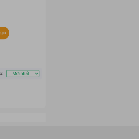
giá
o: