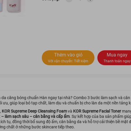
Thêm vào giỏ
Mua ngay
Với vận chuyển:
Tiết kiệm
Thanh toán ngay
n da căng bóng chuẩn Hàn ngay tại nhà? Combo 3 bước làm sạch và cân
ối ưu, giúp loại bỏ tạp chất, làm dịu và chuẩn bị cho làn da một nền tảng
,
KOR Supreme Deep Cleansing Foam
và
KOR Supreme Facial Toner
mang
t – làm sạch sâu – cân bằng và cấp ẩm
. Sự kết hợp của ba sản phẩm giúp 
tích tụ, đồng thời bổ sung độ ẩm, cân bằng da và hỗ trợ cải thiện bề mặt
ng chất ở những bước skincare tiếp theo.