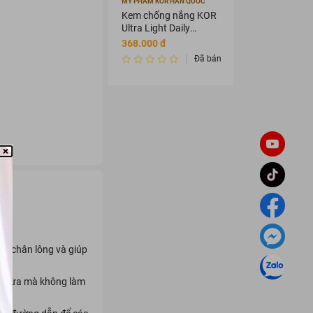
MỸ PHẨM KOR HÀN QUỐC
Kem chống nắng KOR
Ultra Light Daily
Sunscreen Cream
368.000 đ
SPF 50+ PA ++++
Đã bán 2456342
 lỗ chân lông và giúp
u thừa mà không làm