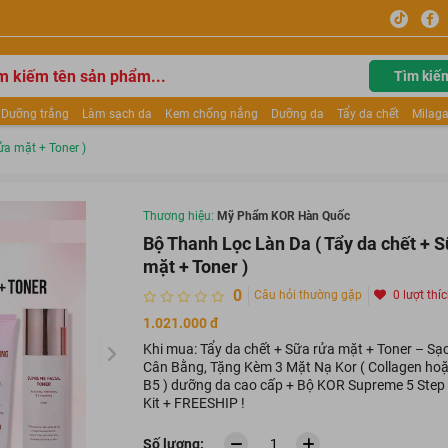
Tìm kiế
Dưỡng trắng
Làm sạch da
Kem chống nắng
Dưỡng da
Tẩy da chết
Milaga
tẩy trang
Kem trang điểm
Dưỡng trắng Dior
Mỹ phẩm
Mặt nạ
Tinh chất
ửa mặt + Toner )
ửa mặt
Kem Mộc Qua
Thương hiệu:
Mỹ Phẩm KOR Hàn Quốc
Bộ Thanh Lọc Làn Da ( Tẩy da chết + 
mặt + Toner )
0
Câu hỏi thường gặp
0 lượt thí
1.021.000 đ
Khi mua: Tẩy da chết + Sữa rửa mặt + Toner – Sạ
Cân Bằng, Tặng Kèm 3 Mặt Nạ Kor ( Collagen hoặ
B5 ) dưỡng da cao cấp + Bộ KOR Supreme 5 Step 
Kit + FREESHIP !
Số lượng: