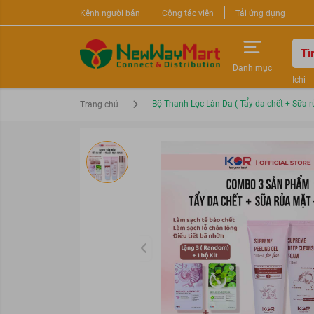
Kênh người bán
Cộng tác viên
Tải ứng dụng
Danh mục
Ichi
Nước 
Bộ Thanh Lọc Làn Da ( Tẩy da chết + Sữa r
Trang chủ
Sữa r