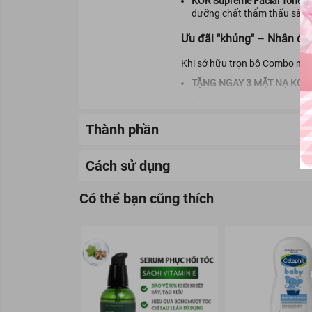
KOR Supreme Facial Toner:
dưỡng chất thẩm thấu sâu 
Ưu đãi "khủng" – Nhân đôi
Khi sở hữu trọn bộ Combo này,
TẶNG NGAY 3 MẶT NẠ KOR
TẶNG KÈM 1 BỘ KOR SUPRE
ở bất cứ đâu.
Thành phần
Nâng cấp quy trình chăm sóc da
👉
Số lượng quà tặng có hạn, 
Cách sử dụng
nhé!
-
Chăm sóc khách hàng :
http
Có thể bạn cũng thích
-
Shopee :
https://shopee.vn/
-
ZALO :
https://zalo.me/250