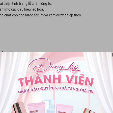
ải thiện tình trạng lỗ chân lông to.
 làm mờ các dấu hiệu lão hóa.
g chất cho các bước serum và kem dưỡng tiếp theo.
o hoa vàng).
 da rạng rỡ:
y tế bào chết nhẹ nhàng, giúp loại bỏ lớp sừng già cỗi, làm thông thoáng
khỏe.
ng Foam:
Sữa rửa mặt tạo bọt mịn, giúp làm sạch sâu mọi bụi bẩn và dầ
a.