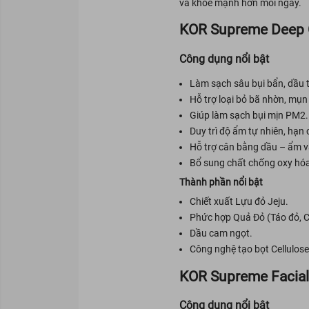
và khỏe mạnh hơn mỗi ngày.
KOR Supreme Deep 
Công dụng nổi bật
Làm sạch sâu bụi bẩn, dầu t
Hỗ trợ loại bỏ bã nhờn, mụ
Giúp làm sạch bụi mịn PM2.5
Duy trì độ ẩm tự nhiên, hạn
Hỗ trợ cân bằng dầu – ẩm v
Bổ sung chất chống oxy hóa
Thành phần nổi bật
Chiết xuất Lựu đỏ Jeju.
Phức hợp Quả Đỏ (Táo đỏ, C
Dầu cam ngọt.
Công nghệ tạo bọt Cellulose
KOR Supreme Facial
Công dụng nổi bật