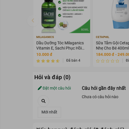
MILAGANICS
CETAPHIL
Dầu Dưỡng Tóc Milaganics
Sữa Tắm Gội Cetap
Vitamin E, Sachi Phục Hồi
Nhẹ Cho Bé 400ml
Tóc 80ml
10.000 đ
184.000 đ - 249.0
Đã bán 4
Đ
Hỏi và đáp (0)
Câu hỏi gần đây nhất
Đặt một câu hỏi
Chưa có câu hỏi nào