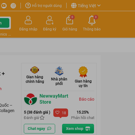
Tiếng Việt
Hỗ trợ người dùng
0
0
m
Đăng nhập
Đăng ký
Giỏ hàng
Thông báo
nics
 +
Gian hàng
Nhà phân
Gian hàng
chính hãng
phối
uy tín
ch
NewwayMart
Báo cáo
Store
 Quốc –
Collagen
5 (38 đánh giá )
15.25%
18
Đánh giá
Phản hồi chat
Chat ngay
Xem shop