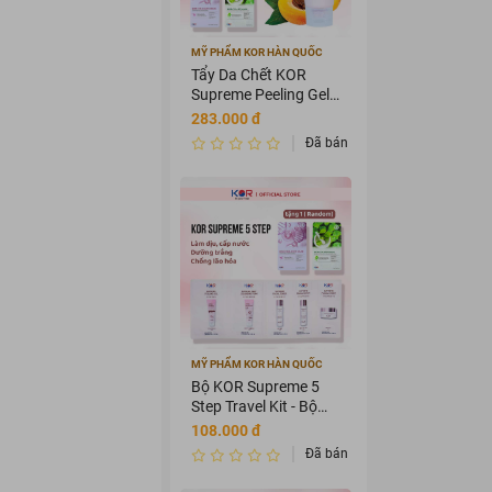
MỸ PHẨM KOR HÀN QUỐC
Tẩy Da Chết KOR
Supreme Peeling Gel
100ml
283.000 đ
Đã bán 3589875
MỸ PHẨM KOR HÀN QUỐC
Bộ KOR Supreme 5
Step Travel Kit - Bộ
mỹ phẩm du lịch KOR
108.000 đ
Đã bán 3456435