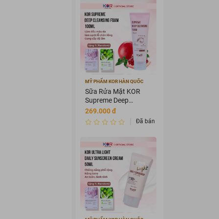
MỸ PHẨM KOR HÀN QUỐC
Sữa Rửa Mặt KOR
Supreme Deep
Cleansing Foam
269.000 đ
100ml
Đã bán 2657268