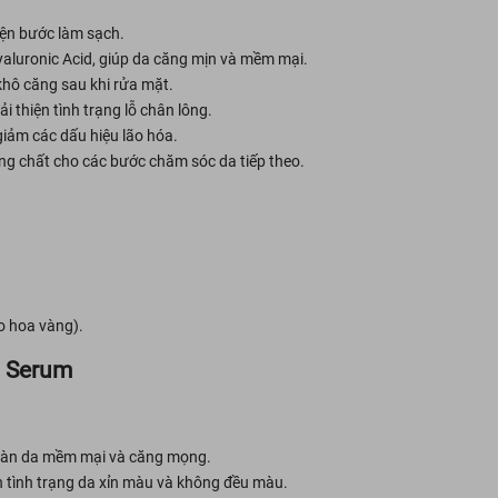
ện bước làm sạch.
yaluronic Acid, giúp da căng mịn và mềm mại.
khô căng sau khi rửa mặt.
ải thiện tình trạng lỗ chân lông.
 giảm các dấu hiệu lão hóa.
g chất cho các bước chăm sóc da tiếp theo.
o hoa vàng).
l Serum
 làn da mềm mại và căng mọng.
ện tình trạng da xỉn màu và không đều màu.