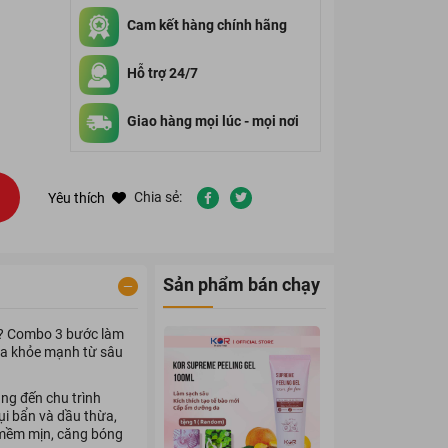
Cam kết hàng chính hãng
Hỗ trợ 24/7
Giao hàng mọi lúc - mọi nơi
Chia sẻ:
Yêu thích
Sản phẩm bán chạy
p? Combo 3 bước làm
 da khỏe mạnh từ sâu
g đến chu trình
ụi bẩn và dầu thừa,
a mềm mịn, căng bóng