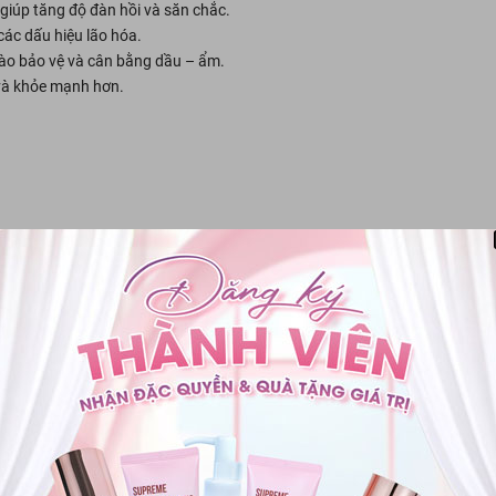
 giúp tăng độ đàn hồi và săn chắc.
ác dấu hiệu lão hóa.
rào bảo vệ và cân bằng dầu – ẩm.
và khỏe mạnh hơn.
.
hức làn da rạng rỡ:
Deep Cleansing Foam:
Làm sạch sâu mọi bụi bẩn và dầu thừa một cách dị
 bị khô căng.
oner:
Bước đệm hoàn hảo giúp cân bằng độ pH, làm dịu da tức thì và cấ