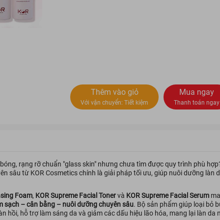
Thêm vào giỏ
Mua ngay
Với vận chuyển:
Tiết kiệm
Thanh toán ngay
bóng, rạng rỡ chuẩn "glass skin" nhưng chưa tìm được quy trình phù hợ
n sâu từ KOR Cosmetics chính là giải pháp tối ưu, giúp nuôi dưỡng làn
nsing Foam
,
KOR Supreme Facial Toner
và
KOR Supreme Facial Serum
man
m sạch – cân bằng – nuôi dưỡng chuyên sâu
. Bộ sản phẩm giúp loại bỏ b
àn hồi, hỗ trợ làm sáng da và giảm các dấu hiệu lão hóa, mang lại làn d