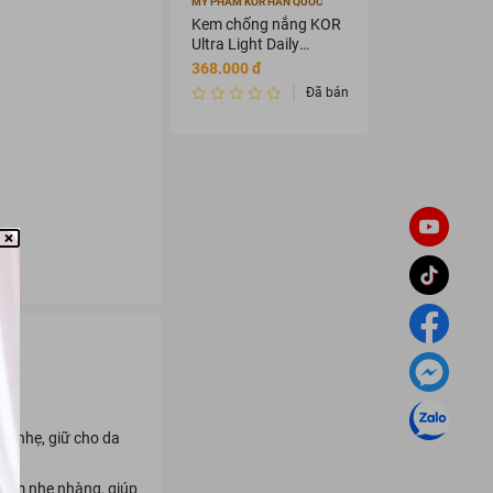
MỸ PHẨM KOR HÀN QUỐC
Kem chống nắng KOR
Ultra Light Daily
Sunscreen Cream
368.000 đ
SPF 50+ PA ++++
Đã bán 2456342
u nhẹ, giữ cho da
p ẩm nhẹ nhàng, giúp