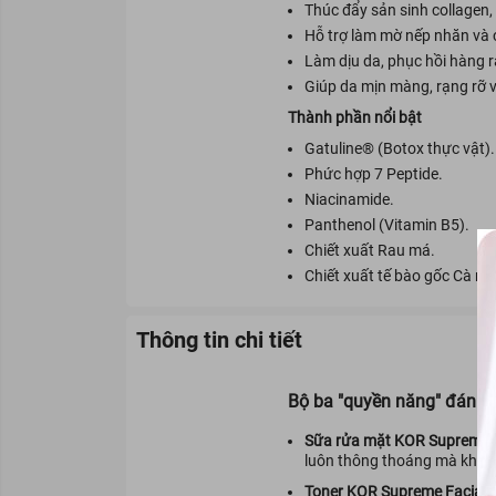
Thúc đẩy sản sinh collagen,
Hỗ trợ làm mờ nếp nhăn và c
Làm dịu da, phục hồi hàng 
Giúp da mịn màng, rạng rỡ 
Thành phần nổi bật
Gatuline® (Botox thực vật).
Phức hợp 7 Peptide.
Niacinamide.
Panthenol (Vitamin B5).
Chiết xuất Rau má.
Chiết xuất tế bào gốc Cà rốt
Thông tin chi tiết
Bộ ba "quyền năng" đánh t
Sữa rửa mặt KOR Supreme 
luôn thông thoáng mà không
Toner KOR Supreme Facial T