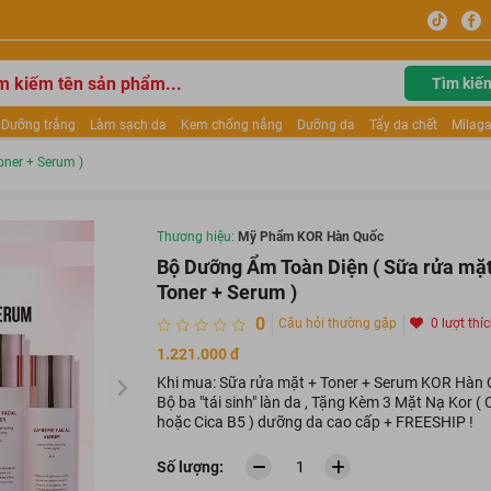
Tìm kiế
Dưỡng trắng
Làm sạch da
Kem chống nắng
Dưỡng da
Tẩy da chết
Milaga
tẩy trang
Kem trang điểm
Dưỡng trắng Dior
Mỹ phẩm
Mặt nạ
Tinh chất
oner + Serum )
ửa mặt
Kem Mộc Qua
Thương hiệu:
Mỹ Phẩm KOR Hàn Quốc
Bộ Dưỡng Ẩm Toàn Diện ( Sữa rửa mặt
Toner + Serum )
0
Câu hỏi thường gặp
0 lượt thí
1.221.000 đ
Khi mua: Sữa rửa mặt + Toner + Serum KOR Hàn
Bộ ba "tái sinh" làn da , Tặng Kèm 3 Mặt Nạ Kor ( 
hoặc Cica B5 ) dưỡng da cao cấp + FREESHIP !
Số lượng: