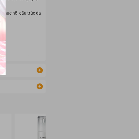
, phục hồi cấu trúc da
 da:
nh dưỡng da chuẩn Hàn
óc da "thần thánh"
- 29%