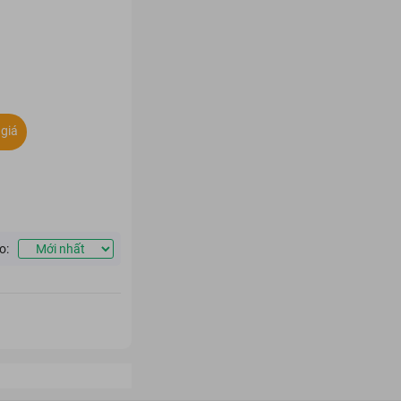
giá
o: