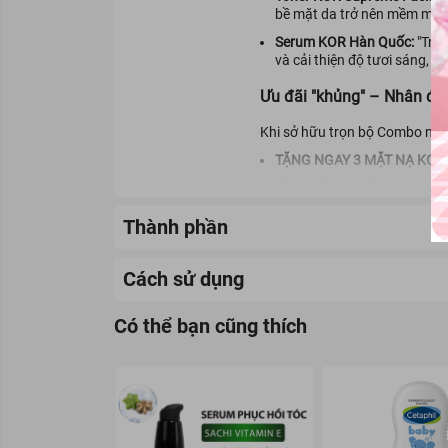
bề mặt da trở nên mềm mịn.
Serum KOR Hàn Quốc:
"Trái
và cải thiện độ tươi sáng, đ
Ưu đãi "khủng" – Nhân đôi
Khi sở hữu trọn bộ Combo này,
TẶNG NGAY 3 MẶT NẠ KOR
TẶNG KÈM 1 BỘ KOR SUPRE
mọi lúc, mọi nơi.
Thành phần
Nâng cấp quy trình dưỡng da, 
👉
Số lượng quà tặng có hạn, 
Cách sử dụng
này nhé!
-
Chăm sóc khách hàng :
http
Có thể bạn cũng thích
-
Shopee :
https://shopee.vn/
-
ZALO :
https://zalo.me/250