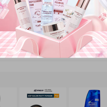
 tim" của quy trình, cung cấp dưỡng chất chuyên sâu giúp cấp ẩm đa tầng
àn hồi cho da.
 quà tặng:
 bạn sẽ nhận được phần quà siêu giá trị để nâng tầm quy trình chăm sóc
(tùy chọn dòng Collagen cấp ẩm sâu hoặc Cica B5 phục hồi da).
Xem chi tiết
ME 5 STEP TRAVEL KIT
– bộ sản phẩm tiện lợi giúp bạn duy trì quy trì
tự tin khoe làn da không tì vết cùng KOR Cosmetics!
hãy nhắn tin cho chúng tôi ngay để được tư vấn và sở hữu combo chăm s
s://www.facebook.com/newwaymarttv
thegioimypham_chinhhang68
1529696570869660