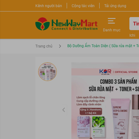
Kênh người bán
Cộng tác viên
Tải ứng dụng
Danh mục
Ichi
Nước 
Bộ Dưỡng Ẩm Toàn Diện ( Sữa rửa mặt + T
Trang chủ
Sữa r