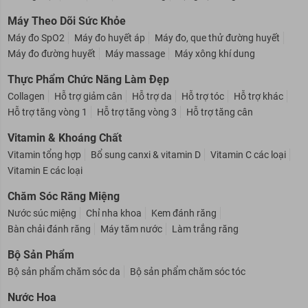
Gương mặt
Mắt
Môi
Nail - Móng
Dụng cụ trang điểm
Máy Theo Dõi Sức Khỏe
Máy đo SpO2
Máy đo huyết áp
Máy đo, que thử đường huyết
Máy đo đường huyết
Máy massage
Máy xông khí dung
Thực Phẩm Chức Năng Làm Đẹp
Collagen
Hỗ trợ giảm cân
Hỗ trợ da
Hỗ trợ tóc
Hỗ trợ khác
Hỗ trợ tăng vòng 1
Hỗ trợ tăng vòng 3
Hỗ trợ tăng cân
Vitamin & Khoáng Chất
Vitamin tổng hợp
Bổ sung canxi & vitamin D
Vitamin C các loại
Vitamin E các loại
Chăm Sóc Răng Miệng
Nước súc miệng
Chỉ nha khoa
Kem đánh răng
Bàn chải đánh răng
Máy tăm nước
Làm trắng răng
Bộ Sản Phẩm
Bộ sản phẩm chăm sóc da
Bộ sản phẩm chăm sóc tóc