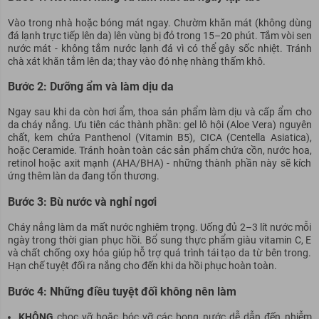
Vào trong nhà hoặc bóng mát ngay. Chườm khăn mát (không dùng
đá lạnh trực tiếp lên da) lên vùng bị đỏ trong 15–20 phút. Tắm vòi sen
nước mát - không tắm nước lạnh đá vì có thể gây sốc nhiệt. Tránh
chà xát khăn tắm lên da; thay vào đó nhẹ nhàng thấm khô.
Bước 2: Dưỡng ẩm và làm dịu da
Ngay sau khi da còn hơi ẩm, thoa sản phẩm làm dịu và cấp ẩm cho
da cháy nắng. Ưu tiên các thành phần: gel lô hội (Aloe Vera) nguyên
chất, kem chứa Panthenol (Vitamin B5), CICA (Centella Asiatica),
hoặc Ceramide. Tránh hoàn toàn các sản phẩm chứa cồn, nước hoa,
retinol hoặc axit mạnh (AHA/BHA) - những thành phần này sẽ kích
ứng thêm làn da đang tổn thương.
Bước 3: Bù nước và nghỉ ngơi
Cháy nắng làm da mất nước nghiêm trọng. Uống đủ 2–3 lít nước mỗi
ngày trong thời gian phục hồi. Bổ sung thực phẩm giàu vitamin C, E
và chất chống oxy hóa giúp hỗ trợ quá trình tái tạo da từ bên trong.
Hạn chế tuyệt đối ra nắng cho đến khi da hồi phục hoàn toàn.
Bước 4: Những điều tuyệt đối không nên làm
KHÔNG
chọc vỡ hoặc bóc vỡ các bọng nước dễ dẫn đến nhiễm