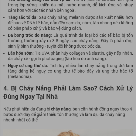
trong lớp sừng, khiến da mất nước nhanh, dễ kích ứng và nhạy
cảm hơn với các tác nhân bên ngoài.
Tăng sắc tố da:
Sau cháy nắng, melanin được sản xuất nhiều hơn
để bảo vệ DNA tế bào, dẫn đến sạm da, nám, tàn nhang nếu không
có biện pháp xử lý và bảo vệ đúng cách.
Da bong tróc do nắng:
Là quá trình da loại bỏ các tế bào bị tổn
thương, thường xảy ra 3-8 ngày sau cháy nắng. Đây là phản ứng
sinh lý bình thường - tuyệt đối không được bóc da.
Lão hóa sớm:
Tia UVA phân hủy collagen và elastin, gây nếp nhăn,
da chảy xệ - gọi là photoaging (lão hóa do ánh sáng).
Nguy cơ ung thư da:
Tích lũy nhiều lần cháy nắng trong đời làm
tăng đáng kể nguy cơ ung thư tế bào đáy và ung thư hắc tố
(melanoma).
4. Bị Cháy Nắng Phải Làm Sao? Cách Xử Lý
Đúng Ngay Tại Nhà
Nếu phát hiện da đang bị
cháy nắng
, bạn cần hành động ngay theo 4
bước dưới đây để giảm thiểu tổn thương và làm dịu da cháy nắng
nhanh nhất có thể