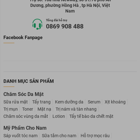
Trụ sở: Tòa nhà Newway, số 31/76 phố An
Dương, phường Hồng Hà , tp Hà Nội, Việt
Nam
Tổng đài hỗ trợ
0869 908 488
Facebook Fanpage
DANH MỤC SẢN PHẨM
Chăm Sóc Da Mặt
Sữa rửa mặt
Tẩy trang
Kem dưỡng da
Serum
Xịt khoáng
Trị mụn
Toner
Mặt nạ
Trị nám và tàn nhang
Chăm sóc vùng da mắt
Lotion
Tẩy tế bào da chết mặt
Mỹ Phẩm Cho Nam