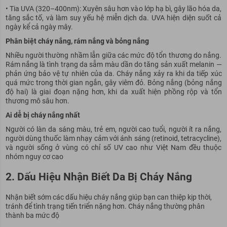
• Tia UVA (320–400nm): Xuyên sâu hơn vào lớp hạ bì, gây lão hóa da,
tăng sắc tố, và làm suy yếu hệ miễn dịch da. UVA hiện diện suốt cả
ngày kể cả ngày mây.
Phân biệt cháy nắng, rám nắng và bỏng nắng
Nhiều người thường nhầm lẫn giữa các mức độ tổn thương do nắng.
Rám nắng là tình trạng da sẫm màu dần do tăng sản xuất melanin —
phản ứng bảo vệ tự nhiên của da. Cháy nắng xảy ra khi da tiếp xúc
quá mức trong thời gian ngắn, gây viêm đỏ. Bỏng nắng (bỏng nắng
độ hai) là giai đoạn nặng hơn, khi da xuất hiện phồng rộp và tổn
thương mô sâu hơn.
Ai dễ bị cháy nắng nhất
Người có làn da sáng màu, trẻ em, người cao tuổi, người ít ra nắng,
người dùng thuốc làm nhạy cảm với ánh sáng (retinoid, tetracycline),
và người sống ở vùng có chỉ số UV cao như Việt Nam đều thuộc
nhóm nguy cơ cao
2. Dấu Hiệu Nhận Biết Da Bị Cháy Nắng
Nhận biết sớm các dấu hiệu cháy nắng giúp bạn can thiệp kịp thời,
tránh để tình trạng tiến triển nặng hơn. Cháy nắng thường phân
thành ba mức độ