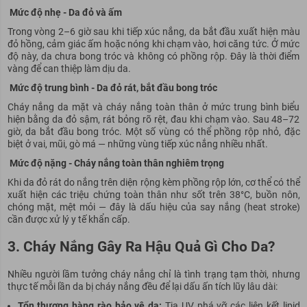
Mức độ nhẹ - Da đỏ và ấm
Trong vòng 2–6 giờ sau khi tiếp xúc nắng, da bắt đầu xuất hiện màu
đỏ hồng, cảm giác ấm hoặc nóng khi chạm vào, hơi căng tức. Ở mức
độ này, da chưa bong tróc và không có phồng rộp. Đây là thời điểm
vàng để can thiệp làm dịu da.
Mức độ trung bình - Da đỏ rát, bắt đầu bong tróc
Cháy nắng da mặt và cháy nắng toàn thân ở mức trung bình biểu
hiện bằng da đỏ sậm, rát bỏng rõ rệt, đau khi chạm vào. Sau 48–72
giờ, da bắt đầu bong tróc. Một số vùng có thể phồng rộp nhỏ, đặc
biệt ở vai, mũi, gò má — những vùng tiếp xúc nắng nhiều nhất.
Mức độ nặng - Cháy nắng toàn thân nghiêm trọng
Khi da đỏ rát do nắng trên diện rộng kèm phồng rộp lớn, cơ thể có thể
xuất hiện các triệu chứng toàn thân như sốt trên 38°C, buồn nôn,
chóng mặt, mệt mỏi — đây là dấu hiệu của say nắng (heat stroke)
cần được xử lý y tế khẩn cấp.
3. Cháy Nắng Gây Ra Hậu Quả Gì Cho Da?
Nhiều người lầm tưởng cháy nắng chỉ là tình trạng tạm thời, nhưng
thực tế mỗi lần da bị cháy nắng đều để lại dấu ấn tích lũy lâu dài:
Tổn thương hàng rào bảo vệ da:
Tia UV phá vỡ các liên kết lipid