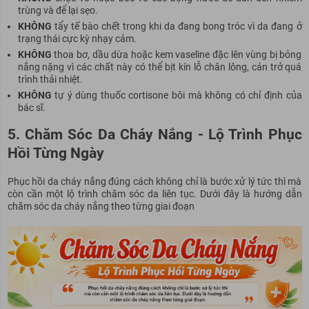
trùng và để lại sẹo.
KHÔNG
tẩy tế bào chết trong khi da đang bong tróc vì da đang ở
trạng thái cực kỳ nhạy cảm.
KHÔNG
thoa bơ, dầu dừa hoặc kem vaseline đặc lên vùng bị bỏng
nắng nặng vì các chất này có thể bịt kín lỗ chân lông, cản trở quá
trình thải nhiệt.
KHÔNG
tự ý dùng thuốc cortisone bôi mà không có chỉ định của
bác sĩ.
5. Chăm Sóc Da Cháy Nắng - Lộ Trình Phục
Hồi Từng Ngày
Phục hồi da cháy nắng đúng cách không chỉ là bước xử lý tức thì mà
còn cần một lộ trình chăm sóc da liên tục. Dưới đây là hướng dẫn
chăm sóc da cháy nắng theo từng giai đoạn