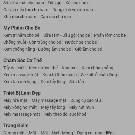
Sáp vuốt tóc nam
Sữa tắm cho nam
Hỗ trợ mọc râu
Sữa rửa mặt cho nam
Dầu gội - Xả cho nam
Gel giữ nếp tóc cho nam
Dung dịch vệ sinh nam
Khử mùi cho nam
Cạo râu cho nam
Mỹ Phẩm Cho Bé
Kem trị hăm cho bé
Sữa tắm - Dầu gội cho bé
Phấn rôm cho bé
Chống muỗi - Côn trùng cho bé
Nước hoa cho bé
Kem chống nắng - Dưỡng ẩm cho bé
Giữ ấm cho bé
Chăm Sóc Cơ Thể
Tẩy da chết
Kem dưỡng thể
Khử mùi
Kem chống nắng
Kem massage mặt
Kem trị thâm nách
Se khít lỗ chân lông
Kem tan mỡ bụng
Kem tẩy lông
Sữa tắm
Thiết Bị Làm Đẹp
Máy rửa mặt
Máy massage mặt
Dụng cụ cạo râu
Máy xông hơi mặt
Máy tẩy lông
Máy hút mụn
Máy masssage mặt
Máy theo dõi sức khoẻ
Trang Điểm