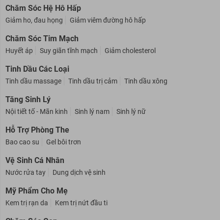
Dầu cá
Viên uống bổ mắt
Chăm Sóc Hệ Hô Hấp
Giảm ho, đau họng
Giảm viêm đường hô hấp
Chăm Sóc Tim Mạch
Huyết áp
Suy giãn tĩnh mạch
Giảm cholesterol
Tinh Dầu Các Loại
Tinh dầu massage
Tinh dầu trị cảm
Tinh dầu xông
Tăng Sinh Lý
Nội tiết tố - Mãn kinh
Sinh lý nam
Sinh lý nữ
Hỗ Trợ Phòng The
Bao cao su
Gel bôi trơn
Vệ Sinh Cá Nhân
Nước rửa tay
Dung dịch vệ sinh
Mỹ Phẩm Cho Mẹ
Kem trị rạn da
Kem trị nứt đầu ti