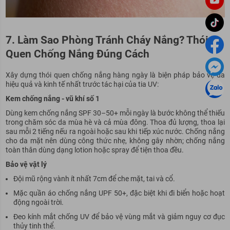
7. Làm Sao Phòng Tránh Cháy Nắng? Thói
Quen Chống Nắng Đúng Cách
Xây dựng thói quen chống nắng hàng ngày là biện pháp bảo vệ da
hiệu quả và kinh tế nhất trước tác hại của tia UV:
Kem chống nắng - vũ khí số 1
Dùng kem chống nắng SPF 30–50+ mỗi ngày là bước không thể thiếu
trong chăm sóc da mùa hè và cả mùa đông. Thoa đủ lượng, thoa lại
sau mỗi 2 tiếng nếu ra ngoài hoặc sau khi tiếp xúc nước. Chống nắng
cho da mặt nên dùng công thức nhẹ, không gây nhờn; chống nắng
toàn thân dùng dạng lotion hoặc spray để tiện thoa đều.
Bảo vệ vật lý
Đội mũ rộng vành ít nhất 7cm để che mặt, tai và cổ.
Mặc quần áo chống nắng UPF 50+, đặc biệt khi đi biển hoặc hoạt
động ngoài trời.
Đeo kính mắt chống UV để bảo vệ vùng mắt và giảm nguy cơ đục
thủy tinh thể.