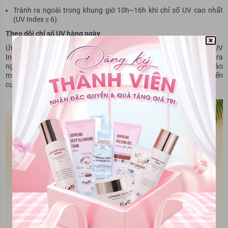
Tránh ra ngoài trong khung giờ 10h–16h khi chỉ số UV cao nhất
(UV Index ≥ 6).
Theo dõi chỉ số UV hàng ngày
Ứng dụng thời tiết hiện đại đều hiển thị chỉ số UV (UV Index). Khi UV
Index ≥ 3, cần dùng kem chống nắng; UV ≥ 6 (rất cao) cần hạn chế ra
ngoài; UV ≥ 8 (cực cao) cần bảo vệ tối đa. Tại Hà Nội và TP.HCM vào
mùa hè, chỉ số UV thường dao động từ 8–11, thuộc nhóm rất cao đến
cực cao.