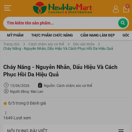
0
MỸ PHẨM
THỰC PHẨM CHỨC NĂNG
CẨM NANG LÀM ĐẸP
GÓC 
Trang chủ
Cách chăm sóc cơ thể
Góc sức khỏe
Cháy Nắng - Nguyên Nhân, Dấu Hiệu Và Cách Phục Hồi Da Hiệu Quả
Cháy Nắng - Nguyên Nhân, Dấu Hiệu Và Cách
Phục Hồi Da Hiệu Quả
15/06/2026
Nguồn: Cách chăm sóc cơ thể
Người đăng: Mai Lan
0/5 trong 0 Đánh giá
|
1649 Lượt xem
NỘI DUNG BÀI VIẾT