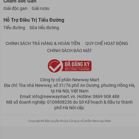
Chăm Sóc Gan
Giải độc gan
Giải rượu
Hỗ Trợ Điều Trị Tiểu Đường
Tiểu đường
Sữa tiểu đường
CHÍNH SÁCH TRẢ HÀNG & HOÀN TIỀN
QUY CHẾ HOẠT ĐỘNG
CHÍNH SÁCH BẢO MẬT
Công ty cổ phần Newway Mart
Địa chỉ: Tòa nhà Newway, số 31/76 phố An Dương, phường Hồng Hà,
tp Hà Nội, Việt Nam
Email: info@newwaymart.vn. Hotline: 0869 908 488
Mã số doanh nghiệp: 0109808236 do Sở Kế hoạch & Đầu tư thành
phố Hà Nội cấp.
Copyright© Bản quyền thuộc Công ty cổ phần Newway Mart