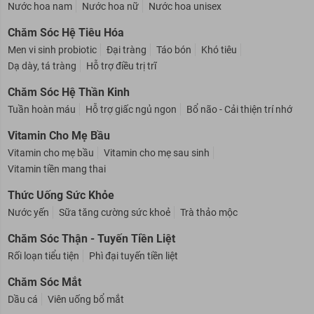
Nước Hoa
Nước hoa nam
Nước hoa nữ
Nước hoa unisex
Chăm Sóc Hệ Tiêu Hóa
Men vi sinh probiotic
Đại tràng
Táo bón
Khó tiêu
Dạ dày, tá tràng
Hỗ trợ điều trị trĩ
Chăm Sóc Hệ Thần Kinh
Tuần hoàn máu
Hỗ trợ giấc ngủ ngon
Bổ não - Cải thiện trí nhớ
Vitamin Cho Mẹ Bầu
Vitamin cho mẹ bầu
Vitamin cho mẹ sau sinh
Vitamin tiền mang thai
Thức Uống Sức Khỏe
Nước yến
Sữa tăng cường sức khoẻ
Trà thảo mộc
Chăm Sóc Thận - Tuyến Tiền Liệt
Rối loạn tiểu tiện
Phì đại tuyến tiền liệt
Chăm Sóc Mắt