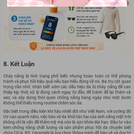
8. Kết Luận
Cháy nắng là tình trạng phổ biến nhưng hoàn toàn có thể phòng
tránh và phục hồi hiệu quả nếu bạn hiểu đúng về nó. Ba trụ cột quan
trọng cần nhớ: nhận biết sớm các dấu hiệu da bị cháy nắng để can
thiệp kịp thời; xử lý đúng cách ngay từ đầu để tránh để lại thâm và
sẹo; và xây dựng thói quen chống nắng hàng ngày như một bước
không thể thiếu trong routine chăm sóc da.
Đặc biệt trong điều kiện khí hậu nhiệt đới như Việt Nam, với cường độ
UV cao quanh năm, việc bảo vệ da khỏi tác hại của ánh nắng mặt trời
không chỉ là vấn đề thẩm mỹ mà còn là sức khỏe dài hạn. Đầu tư vào
kem chống nắng chất lượng và sản phẩm phục hồi da chuyên biệt
chứa CICA, B5, Ceramide là lựa chọn thông minh để bảo vệ và duy trì