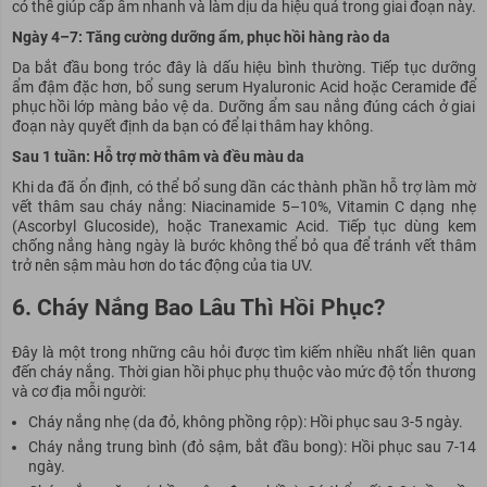
có thể giúp cấp ẩm nhanh và làm dịu da hiệu quả trong giai đoạn này.
Ngày 4–7: Tăng cường dưỡng ẩm, phục hồi hàng rào da
Da bắt đầu bong tróc đây là dấu hiệu bình thường. Tiếp tục dưỡng
ẩm đậm đặc hơn, bổ sung serum Hyaluronic Acid hoặc Ceramide để
phục hồi lớp màng bảo vệ da. Dưỡng ẩm sau nắng đúng cách ở giai
đoạn này quyết định da bạn có để lại thâm hay không.
Sau 1 tuần: Hỗ trợ mờ thâm và đều màu da
Khi da đã ổn định, có thể bổ sung dần các thành phần hỗ trợ làm mờ
vết thâm sau cháy nắng: Niacinamide 5–10%, Vitamin C dạng nhẹ
(Ascorbyl Glucoside), hoặc Tranexamic Acid. Tiếp tục dùng kem
chống nắng hàng ngày là bước không thể bỏ qua để tránh vết thâm
trở nên sậm màu hơn do tác động của tia UV.
6. Cháy Nắng Bao Lâu Thì Hồi Phục?
Đây là một trong những câu hỏi được tìm kiếm nhiều nhất liên quan
đến cháy nắng. Thời gian hồi phục phụ thuộc vào mức độ tổn thương
và cơ địa mỗi người:
Cháy nắng nhẹ (da đỏ, không phồng rộp): Hồi phục sau 3-5 ngày.
Cháy nắng trung bình (đỏ sậm, bắt đầu bong): Hồi phục sau 7-14
ngày.