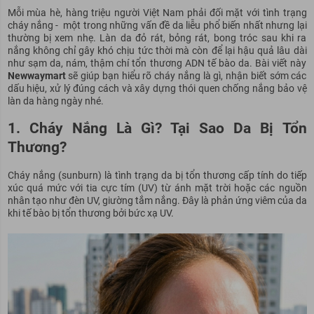
Mỗi mùa hè, hàng triệu người Việt Nam phải đối mặt với tình trạng
cháy nắng - một trong những vấn đề da liễu phổ biến nhất nhưng lại
thường bị xem nhẹ. Làn da đỏ rát, bỏng rát, bong tróc sau khi ra
nắng không chỉ gây khó chịu tức thời mà còn để lại hậu quả lâu dài
như sạm da, nám, thậm chí tổn thương ADN tế bào da. Bài viết này
Newwaymart
sẽ giúp bạn hiểu rõ cháy nắng là gì, nhận biết sớm các
dấu hiệu, xử lý đúng cách và xây dựng thói quen chống nắng bảo vệ
làn da hàng ngày nhé.
1. Cháy Nắng Là Gì? Tại Sao Da Bị Tổn
Thương?
Cháy nắng (sunburn) là tình trạng da bị tổn thương cấp tính do tiếp
xúc quá mức với tia cực tím (UV) từ ánh mặt trời hoặc các nguồn
nhân tạo như đèn UV, giường tắm nắng. Đây là phản ứng viêm của da
khi tế bào bị tổn thương bởi bức xạ UV.