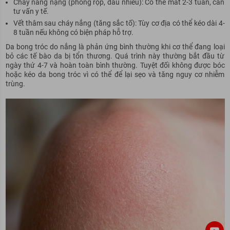
Cháy nắng nặng (phồng rộp, đau nhiều): Có thể mất 2-3 tuần, cần
tư vấn y tế.
Vết thâm sau cháy nắng (tăng sắc tố): Tùy cơ địa có thể kéo dài 4-
8 tuần nếu không có biện pháp hỗ trợ.
Da bong tróc do nắng là phản ứng bình thường khi cơ thể đang loại
bỏ các tế bào da bị tổn thương. Quá trình này thường bắt đầu từ
ngày thứ 4-7 và hoàn toàn bình thường. Tuyệt đối không được bóc
hoặc kéo da bong tróc vì có thể để lại sẹo và tăng nguy cơ nhiễm
trùng.