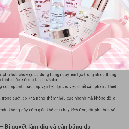
iúp làm sạch sâu, cân bằng độ ẩm và làm dịu da hiệu quả
ết cấu
để phục vụ nhu cầu làm đẹp chuyên nghiệp, nhưng vẫn đảm bảo sự
lon Size.
 và cân bằng độ ẩm.
n, phù hợp cho việc sử dụng hàng ngày liên tục trong nhiều tháng
 trình chăm sóc da tại spa/salon.
 có nắp bật hoặc nắp vặn tiện lợi cho việc chiết sản phẩm. Thiết
, trong suốt, có khả năng thẩm thấu cực nhanh mà không để lại
át, không gây cảm giác khó chịu hay kích ứng, rất phù hợp với
– Bí quyết làm dịu và cân bằng da