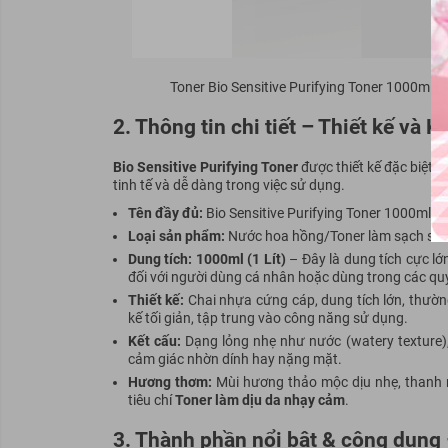
Toner Bio Sensitive Purifying Toner 1000ml g
2. Thông tin chi tiết – Thiết kế và K
Bio Sensitive Purifying Toner
được thiết kế đặc biệt 
tinh tế và dễ dàng trong việc sử dụng.
Tên đầy đủ:
Bio Sensitive Purifying Toner 1000ml Sa
Loại sản phẩm:
Nước hoa hồng/Toner làm sạch sâu
Dung tích:
1000ml (1 Lít)
– Đây là dung tích cực lớ
đối với người dùng cá nhân hoặc dùng trong các quy
Thiết kế:
Chai nhựa cứng cáp, dung tích lớn, thường
kế tối giản, tập trung vào công năng sử dụng.
Kết cấu:
Dạng lỏng nhẹ như nước (watery texture)
cảm giác nhờn dính hay nặng mặt.
Hương thơm:
Mùi hương thảo mộc dịu nhẹ, thanh m
tiêu chí
Toner làm dịu da nhạy cảm
.
3. Thành phần nổi bật & công dụng 