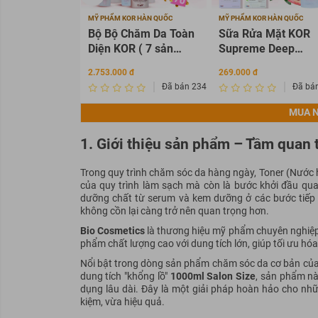
MỸ PHẨM KOR HÀN QUỐC
MỸ PHẨM KOR HÀN QUỐC
Bộ Bộ Chăm Da Toàn
Sữa Rửa Mặt KOR
Diện KOR ( 7 sản
Supreme Deep
phẩm KOR )
Cleansing Foam
2.753.000 đ
269.000 đ
100ml
Đã bán 2345675
Đã bá
MUA N
1. Giới thiệu sản phẩm – Tầm quan 
Trong quy trình chăm sóc da hàng ngày, Toner (Nước h
của quy trình làm sạch mà còn là bước khởi đầu qua
dưỡng chất từ serum và kem dưỡng ở các bước tiếp th
không cồn lại càng trở nên quan trọng hơn.
Bio Cosmetics
là thương hiệu mỹ phẩm chuyên nghiệp, 
phẩm chất lượng cao với dung tích lớn, giúp tối ưu hóa 
Nổi bật trong dòng sản phẩm chăm sóc da cơ bản của
dung tích "khổng lồ"
1000ml Salon Size
, sản phẩm nà
dụng lâu dài. Đây là một giải pháp hoàn hảo cho nh
kiệm, vừa hiệu quả.