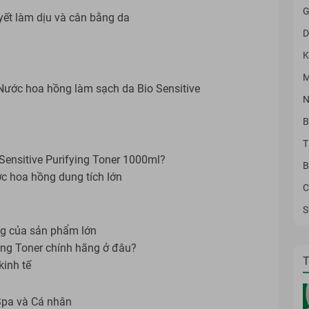
G
yết làm dịu và cân bằng da
D
K
M
 Nước hoa hồng làm sạch da Bio Sensitive
N
B
T
Sensitive Purifying Toner 1000ml?
B
c hoa hồng dung tích lớn
C
S
ng của sản phẩm lớn
ing Toner chính hãng ở đâu?
T
kinh tế
Spa và Cá nhân