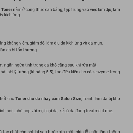
g Toner
nằm ở công thức cân bằng, tập trung vào việc làm dịu, làm
y kích ứng.
ăng kháng viêm, giảm đỏ, làm dịu da kích ứng và da mụn.
làn da bị tổn thương.
m, ngăn ngừa tình trạng da khô căng sau khi rửa mặt.
thái pH lý tưởng (khoảng 5.5), tạo điều kiện cho các enzyme trong
chốt cho
Toner cho da nhạy cảm Salon Size
, tránh làm da bị khô
nh hơn, phù hợp với mọi loại da, kể cả da đang treatment nhẹ.
à tạp chất còn sót lại sau bước rửa mặt, giúp lỗ chân lông thông