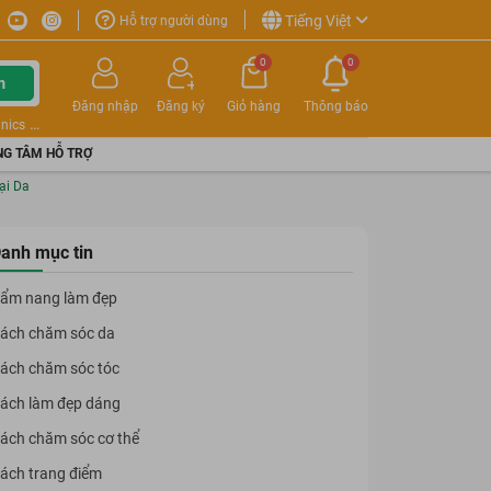
Tiếng Việt
Hỗ trợ người dùng
0
0
m
Đăng nhập
Đăng ký
Giỏ hàng
Thông báo
nics
G TÂM HỖ TRỢ
ại Da
anh mục tin
ẩm nang làm đẹp
ách chăm sóc da
ách chăm sóc tóc
ách làm đẹp dáng
ách chăm sóc cơ thể
ách trang điểm