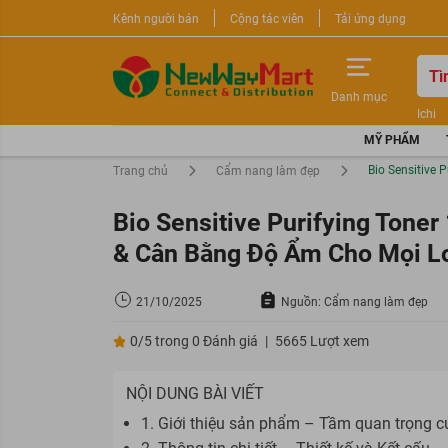
Kênh người bán
Cộng tác viên
Tải ứng dụng
Danh mục
Ichi
Nước 
MỸ PHẨM
Sữa r
Bio Sensitive
Trang chủ
Cẩm nang làm đẹp
Bio Sensitive Purifying Ton
& Cân Bằng Độ Ẩm Cho Mọi Lo
21/10/2025
Nguồn: Cẩm nang làm đẹp
0/5 trong 0 Đánh giá
|
5665 Lượt xem
NỘI DUNG BÀI VIẾT
1. Giới thiệu sản phẩm – Tầm quan trọng c