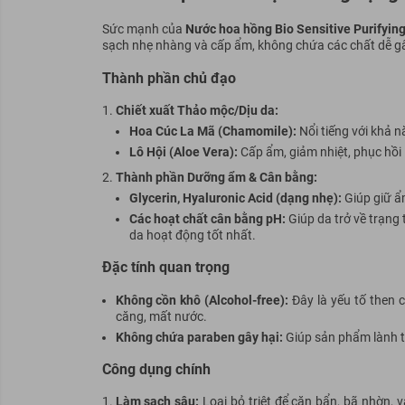
Sức mạnh của
Nước hoa hồng Bio Sensitive Purifyin
sạch nhẹ nhàng và cấp ẩm, không chứa các chất dễ gâ
Thành phần chủ đạo
Chiết xuất Thảo mộc/Dịu da:
Hoa Cúc La Mã (Chamomile):
Nổi tiếng với khả n
Lô Hội (Aloe Vera):
Cấp ẩm, giảm nhiệt, phục hồi 
Thành phần Dưỡng ẩm & Cân bằng:
Glycerin, Hyaluronic Acid (dạng nhẹ):
Giúp giữ ẩ
Các hoạt chất cân bằng pH:
Giúp da trở về trạng 
da hoạt động tốt nhất.
Đặc tính quan trọng
Không cồn khô (Alcohol-free):
Đây là yếu tố then 
căng, mất nước.
Không chứa paraben gây hại:
Giúp sản phẩm lành tí
Công dụng chính
Làm sạch sâu:
Loại bỏ triệt để cặn bẩn, bã nhờn, v