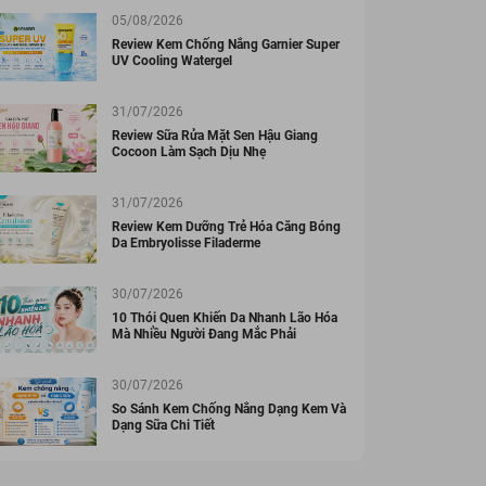
05/08/2026
ẨM KOR HÀN QUỐC
MỸ PHẨM KOR HÀN QUỐC
Review Kem Chống Nắng Garnier Super
r cấp ẩm, dưỡng
Kem dưỡng da KOR
UV Cooling Watergel
huyên sâu KOR
SUPREME FACIAL
REME FACIAL
CREAM Hàn Quốc
00 đ
555.000 đ
31/07/2026
ER Hàn Quốc
50ml
Đã bán 9
Đã bán 11
Review Sữa Rửa Mặt Sen Hậu Giang
ml
Cocoon Làm Sạch Dịu Nhẹ
31/07/2026
Review Kem Dưỡng Trẻ Hóa Căng Bóng
Da Embryolisse Filaderme
30/07/2026
10 Thói Quen Khiến Da Nhanh Lão Hóa
Mà Nhiều Người Đang Mắc Phải
30/07/2026
So Sánh Kem Chống Nắng Dạng Kem Và
Dạng Sữa Chi Tiết