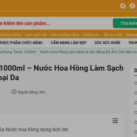
Tìm kiế
Dưỡng trắng
Làm sạch da
Kem chống nắng
Dưỡng da
Tẩy da chết
Milaga
tẩy trang
Kem trang điểm
Dưỡng trắng Dior
Mỹ phẩm
Mặt nạ
Tinh chất
THỰC PHẨM CHỨC NĂNG
CẨM NANG LÀM ĐẸP
GÓC SỨC KHỎE
TRUN
ửa mặt
Kem Mộc Qua
 Purifying Toner 1000ml – Nước Hoa Hồng Làm Sạch & Cân Bằng Độ Ẩm Cho Mọi Lo
er 1000ml – Nước Hoa Hồng Làm Sạch
D
ại Da
C
Người đăng: Nhi
C
C
C
C
ủa Nước hoa hồng dung tích lớn
C