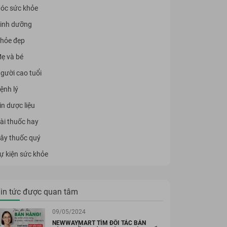
óc sức khỏe
inh dưỡng
hỏe đẹp
ẹ và bé
gười cao tuổi
ệnh lý
in dược liệu
ài thuốc hay
ây thuốc quý
ự kiện sức khỏe
in tức được quan tâm
09/05/2024
NEWWAYMART TÌM ĐỐI TÁC BÁN