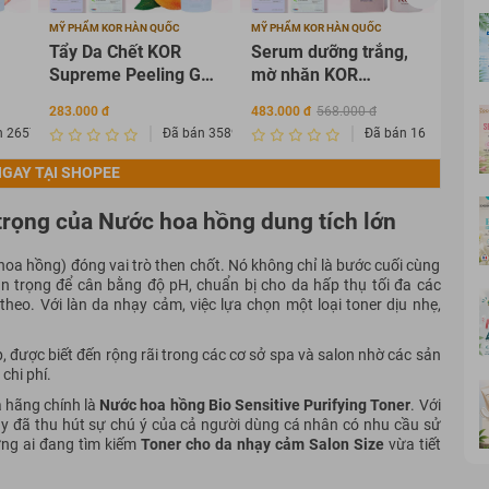
MỸ PHẨM KOR HÀN QUỐC
MỸ PHẨM KOR HÀN QUỐC
MỸ PH
Tẩy Da Chết KOR
Serum dưỡng trắng,
Tone
Supreme Peeling Gel
mờ nhăn KOR
da c
100ml
SUPREME FACIAL
SUP
283.000 đ
483.000 đ
568.000 đ
469.0
SERUM Hàn Quốc
TON
n 2657268
Đã bán 3589875
Đã bán 16
45ml
120
GAY TẠI SHOPEE
trọng của Nước hoa hồng dung tích lớn
oa hồng) đóng vai trò then chốt. Nó không chỉ là bước cuối cùng
n trọng để cân bằng độ pH, chuẩn bị cho da hấp thụ tối đa các
eo. Với làn da nhạy cảm, việc lựa chọn một loại toner dịu nhẹ,
được biết đến rộng rãi trong các cơ sở spa và salon nhờ các sản
chi phí.
 hãng chính là
Nước hoa hồng Bio Sensitive Purifying Toner
. Với
y đã thu hút sự chú ý của cả người dùng cá nhân có nhu cầu sử
ững ai đang tìm kiếm
Toner cho da nhạy cảm Salon Size
vừa tiết