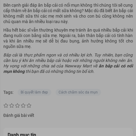
Bên cạnh giải đáp ăn bắp cải có nổi mụn không thì chúng tôi sẽ cung
cấp thâm về ăn bắp cải có mất sữa không? Mặc dù đã biết ăn bắp cải
không mất sữa thì các mẹ mới sinh và cho con bú cũng không nên
chủ quan mà ăn nhiều loại rau này.
Hầu hết bác sĩ vẫn thường khuyên mẹ tránh ăn quá nhiều bắp cải khi
đang nuôi con bằng sữa mẹ. Ngoài ra, bản thân bắp cải có tính hàn
và khi ăn nhiều mẹ sẽ dễ bị đau bụng, ảnh hưởng không tốt cho
nguồn sữa mẹ.
Bắp cải là thực phẩm ngon và có nhiều lợi ích. Tuy nhiên, bạn cũng
cần lưu ý khi ăn nhiều bắp cải hoặc với những người không nên ăn.
Hy vọng với những chia sẻ của Newway Mart về
ăn bắp cải có nổi
mụn không
thì bạn đã có những thông tin bổ ích.
Tags:
Bí quyết làm đẹp
Cách chăm sóc da mụn
Đánh giá bài viết
Danh mục tin