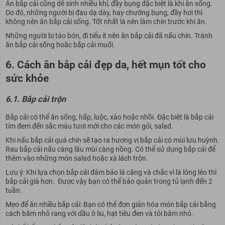
Ăn bắp cải cũng dễ sinh nhiều khí, đầy bụng đặc biệt là khi ăn sống.
Do đó, những người bị đau dạ dày, hay chướng bụng, đầy hơi thì
không nên ăn bắp cải sống. Tốt nhất là nên làm chín trước khi ăn.
Những người bị táo bón, đi tiểu ít nên ăn bắp cải đã nấu chín. Tránh
ăn bắp cải sống hoặc bắp cải muối.
6. Cách ăn bắp cải đẹp da, hết mụn tốt cho
sức khỏe
6.1. Bắp cải trộn
Bắp cải có thể ăn sống, hấp, luộc, xào hoặc nhồi. Đặc biệt là bắp cải
tím đem đến sắc màu tươi mới cho các món gỏi, salad.
Khi nấu bắp cải quá chín sẽ tạo ra hương vị bắp cải có mùi lưu huỳnh.
Rau bắp cải nấu càng lâu mùi càng nồng. Có thể sử dụng bắp cải để
thêm vào những món salad hoặc xà lách trộn.
Lưu ý: Khi lựa chọn bắp cải đảm bảo lá căng và chắc vì lá lỏng lẻo thì
bắp cải già hơn. Được vậy bạn có thể bảo quản trong tủ lạnh đến 2
tuần.
Mẹo để ăn nhiều bắp cải:
Bạn có thể đơn giản hóa món bắp cải bằng
cách băm nhỏ rang với dầu ô liu, hạt tiêu đen và tỏi băm nhỏ.