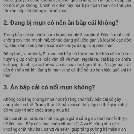
thường xuyên cũng không cần phải quá lo lắng về vấn đề ăn bắp cải
có nổi mụn không. Chính vì điểm này mà bạn hoàn toàn có thể yên
tâm ăn bắp cải không lo bị nổi mụn.
2. Đang bị mụn có nên ăn bắp cải không?
Trong bắp cải có chứa hàm lượng indole-3-carbinol. Đây là một chất
chống oxy hóa mạnh mẽ, có tác dụng giải độc gan và loại bỏ các độc
tố,. Giúp làm sáng làn da sạm đen hoặc đang bị bị viêm mụn.
Đồng thời, vitamin A, E trong cải bắp có tác dụng trẻ hóa các mô lưu
huỳnh giúp chống lại các vấn đề về mụn. Ngoài ra, cái bắp có chứa
kali giúp thanh lọc cơ thể và làn da của cho bạn rất tốt. Vì vậy, bạn rất
cần ăn bắp cải khi đang bị mụn vì nó có thể hỗ trợ bạn hiệu quả khi trị
mụn.
3. Ăn bắp cải có nổi mụn không?
Không có bằng chứng khoa học rõ ràng cho thấy bắp cải có gây
nóng cho cơ thể. Trong thực tế, bắp cải có thể giúp cơ thể giảm nhiệt
độ và duy trì sức khỏe trong mùa hè.
Bắp cải chứa nước và chất xơ, giúp giảm cảm giác khát và cải thiện
hệ tiêu hóa. Bắp cải cũng chứa vitamin C, A và K, cũng như các
khoáng chất như kali, canxi và selen, giúp tăng cường hệ miễn dịch