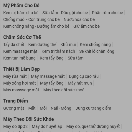
Mỹ Phẩm Cho Bé
Kem trị hăm cho bé
Sữa tắm - Dầu gội cho bé
Phấn rôm cho bé
Chống muỗi - Côn trùng cho bé
Nước hoa cho bé
Kem chống nắng - Dưỡng ẩm cho bé
Giữ ấm cho bé
Chăm Sóc Cơ Thể
Tẩy da chết
Kem dưỡng thể
Khử mùi
Kem chống nắng
Kem massage mặt
Kem trị thâm nách
Se khít lỗ chân lông
Kem tan mỡ bụng
Kem tẩy lông
Sữa tắm
Thiết Bị Làm Đẹp
Máy rửa mặt
Máy massage mặt
Dụng cụ cạo râu
Máy xông hơi mặt
Máy tẩy lông
Máy hút mụn
Máy masssage mặt
Máy theo dõi sức khoẻ
Trang Điểm
Gương mặt
Mắt
Môi
Nail - Móng
Dụng cụ trang điểm
Máy Theo Dõi Sức Khỏe
Máy đo SpO2
Máy đo huyết áp
Máy đo, que thử đường huyết