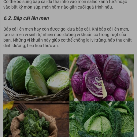
Có thể bổ sung bắp cải đã thái nhỏ vào món salad xanh tươi hoặc
vào bất kỳ món súp, món hầm nào gần cuối quá trình nấu.
6.2. Bắp cải lên men
Bắp cải lên men hay còn được gọi dưa bắp cải. Khi bắp cải lên men,
tạo ra men vi sinh tự nhiên nuôi dưỡng vi khuẩn có trong ruột của
bạn. Những vi khuẩn này giúp cơ thể chống lại vi trùng, hấp thụ chất
dinh dưỡng, tiêu hóa thức ăn.