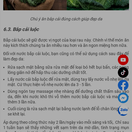
Chú ý ăn bắp cải đúng cách giúp đẹp da
6.3. Bắp cải luộc
Bắp cải luộc sẽ giữ được vị ngọt của loại rau này. Chính vì thế món ăn
này kích thích chúng ta ăn nhiều rau hơn và ăn ngon miệng hơn nữa.
Đối với nước bắp cải luộc, bạn cũng có thể sử dụng cách sau đây để
làm đẹp da:
Rửa sạch mặt bằng sữa rửa mặt để loại bỏ hết bụi bẩn, các nang
lông giãn nở để hấp thu các dưỡng chất tốt.
Lấy nước cải bắp luộc để rửa mặt, dùng tay lấy nước vỗ nhẹ lên da
mặt. Cứ thực hiện vỗ nhẹ nước lên da 3 - 5 lần.
Dùng ngón tay massage nhẹ nhàng để dưỡng chất thấm sâu vào
da, đến khi nước khô thì vỗ thêm nước bắp cải luộc và massage
thêm 3 lần nữa.
Cuối cùng là rửa sạch mặt lại bằng nước lạnh để lỗ chân lông được
se khít lại.
Áp dụng theo công thức này 2 lần/ngày vào mỗi sáng và tối,. Chỉ sau
1 tuần bạn sẽ thấy những vết sạm trên da mờ dần, tình trạng mụn