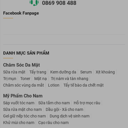
0869 908 488
Facebook Fanpage
DANH MỤC SẢN PHẨM
Chăm Sóc Da Mặt
Sữa rửa mặt
Tẩy trang
Kem dưỡng da
Serum
Xịt khoáng
Trị mụn
Toner
Mặt nạ
Trị nám và tàn nhang
Chăm sóc vùng da mắt
Lotion
Tẩy tế bào da chết mặt
Mỹ Phẩm Cho Nam
Sáp vuốt tóc nam
Sữa tắm cho nam
Hỗ trợ mọc râu
Sữa rửa mặt cho nam
Dầu gội - Xả cho nam
Gel giữ nếp tóc cho nam
Dung dịch vệ sinh nam
Khử mùi cho nam
Cạo râu cho nam