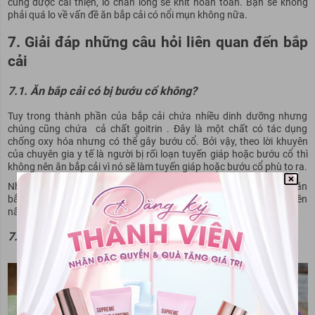
cũng được cải thiện, lỗ chân lông se khít hoàn toàn. Bạn sẽ không
phải quá lo về vấn đề ăn bắp cải có nổi mụn không nữa.
7. Giải đáp những câu hỏi liên quan đến bắp
cải
7.1. Ăn bắp cải có bị bướu cổ không?
Tuy trong thành phần của bắp cải chứa nhiều dinh dưỡng nhưng
chúng cũng chứa cả chất goitrin . Đây là một chất có tác dụng
chống oxy hóa nhưng có thể gây bướu cổ. Bởi vậy, theo lời khuyên
của chuyên gia y tế là người bị rối loạn tuyến giáp hoặc bướu cổ thì
không nên ăn bắp cải vì nó sẽ làm tuyến giáp hoặc bướu cổ phù to ra.
Những người mắc bệnh bướu cổ, hoặc bệnh về tuyến giáp chỉ nên ăn
bắp cải với số lượng nhỏ, khoảng 2 bữa một tuần là an toàn. Và nên
nấu bắp cải thật kỹ để thành phần goitrin tiêu hủy hết.
7.2. Ăn bắp cải có béo không?