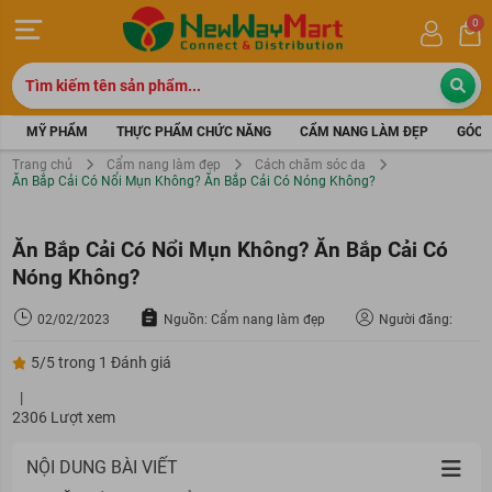
0
MỸ PHẨM
THỰC PHẨM CHỨC NĂNG
CẨM NANG LÀM ĐẸP
GÓC 
Trang chủ
Cẩm nang làm đẹp
Cách chăm sóc da
Ăn Bắp Cải Có Nổi Mụn Không? Ăn Bắp Cải Có Nóng Không?
Ăn Bắp Cải Có Nổi Mụn Không? Ăn Bắp Cải Có
Nóng Không?
02/02/2023
Nguồn: Cẩm nang làm đẹp
Người đăng:
5/5 trong 1 Đánh giá
|
2306 Lượt xem
NỘI DUNG BÀI VIẾT