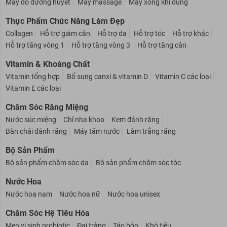
Máy đo đường huyết
Máy massage
Máy xông khí dung
Thực Phẩm Chức Năng Làm Đẹp
Collagen
Hỗ trợ giảm cân
Hỗ trợ da
Hỗ trợ tóc
Hỗ trợ khác
Hỗ trợ tăng vòng 1
Hỗ trợ tăng vòng 3
Hỗ trợ tăng cân
Vitamin & Khoáng Chất
Vitamin tổng hợp
Bổ sung canxi & vitamin D
Vitamin C các loại
Vitamin E các loại
Chăm Sóc Răng Miệng
Nước súc miệng
Chỉ nha khoa
Kem đánh răng
Bàn chải đánh răng
Máy tăm nước
Làm trắng răng
Bộ Sản Phẩm
Bộ sản phẩm chăm sóc da
Bộ sản phẩm chăm sóc tóc
Nước Hoa
Nước hoa nam
Nước hoa nữ
Nước hoa unisex
Chăm Sóc Hệ Tiêu Hóa
Men vi sinh probiotic
Đại tràng
Táo bón
Khó tiêu