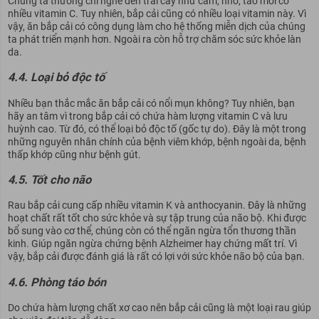
Chúng ta thường chỉ nghe đến trái cây như cam, nho, táo mới có
nhiều vitamin C. Tuy nhiên, bắp cải cũng có nhiều loại vitamin này. Vì
vậy, ăn bắp cải có công dụng làm cho hệ thống miễn dịch của chúng
ta phát triển mạnh hơn. Ngoài ra còn hỗ trợ chăm sóc sức khỏe làn
da.
4.4. Loại bỏ độc tố
Nhiều bạn thắc mắc ăn bắp cải có nổi mụn không? Tuy nhiên, bạn
hãy an tâm vì trong bắp cải có chứa hàm lượng vitamin C và lưu
huỳnh cao. Từ đó, có thể loại bỏ độc tố (gốc tự do). Đây là một trong
những nguyên nhân chính của bệnh viêm khớp, bệnh ngoài da, bệnh
thấp khớp cũng như bệnh gút.
4.5. Tốt cho não
Rau bắp cải cung cấp nhiều vitamin K và anthocyanin. Đây là những
hoạt chất rất tốt cho sức khỏe và sự tập trung của não bộ. Khi được
bổ sung vào cơ thể, chúng còn có thể ngăn ngừa tổn thương thần
kinh. Giúp ngăn ngừa chứng bệnh Alzheimer hay chứng mất trí. Vì
vậy, bắp cải được đánh giá là rất có lợi với sức khỏe não bộ của bạn.
4.6. Phòng táo bón
Do chứa hàm lượng chất xơ cao nên bắp cải cũng là một loại rau giúp