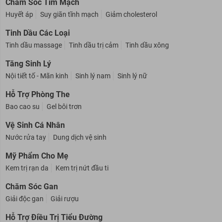
Chăm Sóc Tim Mạch
Huyết áp
Suy giãn tĩnh mạch
Giảm cholesterol
Tinh Dầu Các Loại
Tinh dầu massage
Tinh dầu trị cảm
Tinh dầu xông
Tăng Sinh Lý
Nội tiết tố - Mãn kinh
Sinh lý nam
Sinh lý nữ
Hỗ Trợ Phòng The
Bao cao su
Gel bôi trơn
Vệ Sinh Cá Nhân
Nước rửa tay
Dung dịch vệ sinh
Mỹ Phẩm Cho Mẹ
Kem trị rạn da
Kem trị nứt đầu ti
Chăm Sóc Gan
Giải độc gan
Giải rượu
Hỗ Trợ Điều Trị Tiểu Đường