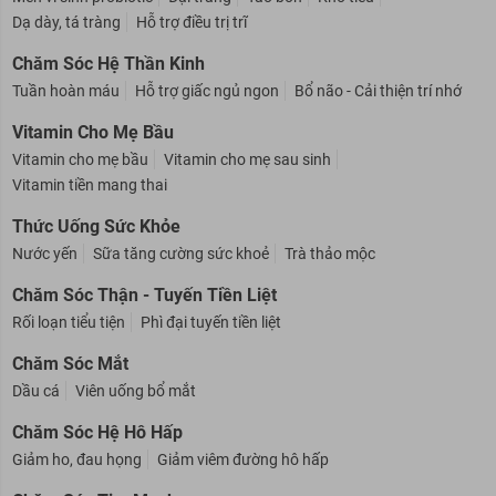
Dạ dày, tá tràng
Hỗ trợ điều trị trĩ
Chăm Sóc Hệ Thần Kinh
Tuần hoàn máu
Hỗ trợ giấc ngủ ngon
Bổ não - Cải thiện trí nhớ
Vitamin Cho Mẹ Bầu
Vitamin cho mẹ bầu
Vitamin cho mẹ sau sinh
Vitamin tiền mang thai
Thức Uống Sức Khỏe
Nước yến
Sữa tăng cường sức khoẻ
Trà thảo mộc
Chăm Sóc Thận - Tuyến Tiền Liệt
Rối loạn tiểu tiện
Phì đại tuyến tiền liệt
Chăm Sóc Mắt
Dầu cá
Viên uống bổ mắt
Chăm Sóc Hệ Hô Hấp
Giảm ho, đau họng
Giảm viêm đường hô hấp