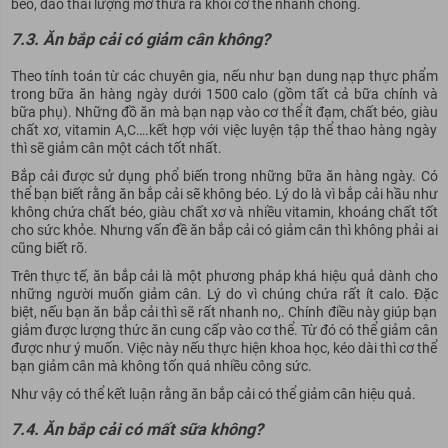
béo, đào thải lượng mỡ thừa ra khỏi cơ thể nhanh chóng.
7.3. Ăn bắp cải có giảm cân không?
Theo tính toán từ các chuyên gia, nếu như bạn dung nạp thực phẩm
trong bữa ăn hàng ngày dưới 1500 calo (gồm tất cả bữa chính và
bữa phụ). Những đồ ăn mà bạn nạp vào cơ thể ít đạm, chất béo, giàu
chất xơ, vitamin A,C….kết hợp với việc luyện tập thể thao hàng ngày
thì sẽ giảm cân một cách tốt nhất.
Bắp cải được sử dụng phổ biến trong những bữa ăn hàng ngày. Có
thể bạn biết rằng ăn bắp cải sẽ không béo. Lý do là vì bắp cải hầu như
không chứa chất béo, giàu chất xơ và nhiều vitamin, khoáng chất tốt
cho sức khỏe. Nhưng vấn đề ăn bắp cải có giảm cân thì không phải ai
cũng biết rõ.
Trên thực tế, ăn bắp cải là một phương pháp khá hiệu quả dành cho
những người muốn giảm cân. Lý do vì chúng chứa rất ít calo. Đặc
biệt, nếu bạn ăn bắp cải thì sẽ rất nhanh no,. Chính điều này giúp bạn
giảm được lượng thức ăn cung cấp vào cơ thể. Từ đó có thể giảm cân
được như ý muốn. Việc này nếu thực hiện khoa học, kéo dài thì cơ thể
bạn giảm cân mà không tốn quá nhiều công sức.
Như vậy có thể kết luận rằng ăn bắp cải có thể giảm cân hiệu quả.
7.4. Ăn bắp cải có mất sữa không?