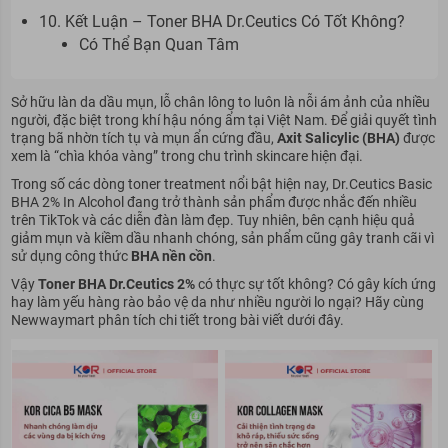
10. Kết Luận – Toner BHA Dr.Ceutics Có Tốt Không?
Có Thể Bạn Quan Tâm
Sở hữu làn da dầu mụn, lỗ chân lông to luôn là nỗi ám ảnh của nhiều
người, đặc biệt trong khí hậu nóng ẩm tại Việt Nam. Để giải quyết tình
trạng bã nhờn tích tụ và mụn ẩn cứng đầu,
Axit Salicylic (BHA)
được
xem là “chìa khóa vàng” trong chu trình skincare hiện đại.
Trong số các dòng toner treatment nổi bật hiện nay, Dr.Ceutics Basic
BHA 2% In Alcohol đang trở thành sản phẩm được nhắc đến nhiều
trên TikTok và các diễn đàn làm đẹp. Tuy nhiên, bên cạnh hiệu quả
giảm mụn và kiềm dầu nhanh chóng, sản phẩm cũng gây tranh cãi vì
sử dụng công thức
BHA nền cồn
.
Vậy
Toner BHA Dr.Ceutics 2%
có thực sự tốt không? Có gây kích ứng
hay làm yếu hàng rào bảo vệ da như nhiều người lo ngại? Hãy cùng
Newwaymart
phân tích chi tiết trong bài viết dưới đây.