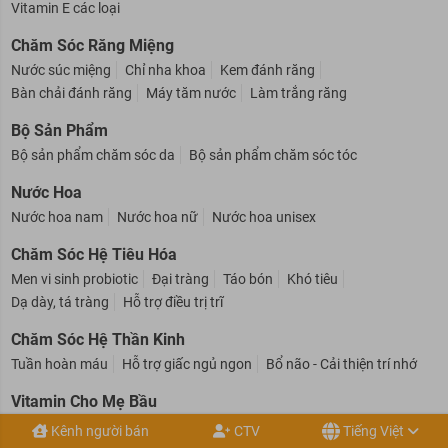
Vitamin tổng hợp
Bổ sung canxi & vitamin D
Vitamin C các loại
Vitamin E các loại
Chăm Sóc Răng Miệng
Nước súc miệng
Chỉ nha khoa
Kem đánh răng
Bàn chải đánh răng
Máy tăm nước
Làm trắng răng
Bộ Sản Phẩm
Bộ sản phẩm chăm sóc da
Bộ sản phẩm chăm sóc tóc
Nước Hoa
Nước hoa nam
Nước hoa nữ
Nước hoa unisex
Chăm Sóc Hệ Tiêu Hóa
Men vi sinh probiotic
Đại tràng
Táo bón
Khó tiêu
Dạ dày, tá tràng
Hỗ trợ điều trị trĩ
Chăm Sóc Hệ Thần Kinh
Tuần hoàn máu
Hỗ trợ giấc ngủ ngon
Bổ não - Cải thiện trí nhớ
Vitamin Cho Mẹ Bầu
Kênh người bán
CTV
Tiếng Việt