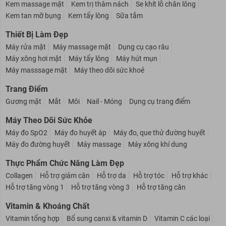
Tẩy da chết
Kem dưỡng thể
Khử mùi
Kem chống nắng
Kem massage mặt
Kem trị thâm nách
Se khít lỗ chân lông
Kem tan mỡ bụng
Kem tẩy lông
Sữa tắm
Thiết Bị Làm Đẹp
Máy rửa mặt
Máy massage mặt
Dụng cụ cạo râu
Máy xông hơi mặt
Máy tẩy lông
Máy hút mụn
Máy masssage mặt
Máy theo dõi sức khoẻ
Trang Điểm
Gương mặt
Mắt
Môi
Nail - Móng
Dụng cụ trang điểm
Máy Theo Dõi Sức Khỏe
Máy đo SpO2
Máy đo huyết áp
Máy đo, que thử đường huyết
Máy đo đường huyết
Máy massage
Máy xông khí dung
Thực Phẩm Chức Năng Làm Đẹp
Collagen
Hỗ trợ giảm cân
Hỗ trợ da
Hỗ trợ tóc
Hỗ trợ khác
Hỗ trợ tăng vòng 1
Hỗ trợ tăng vòng 3
Hỗ trợ tăng cân
Vitamin & Khoáng Chất