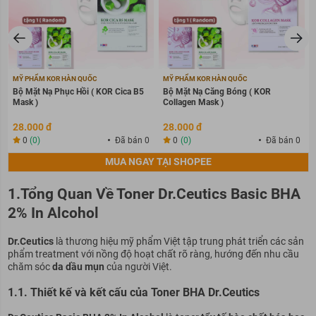
MỸ PHẨM KOR HÀN QUỐC
MỸ PHẨM KOR HÀN QUỐC
Bộ Mặt Nạ Phục Hồi ( KOR Cica B5
Bộ Mặt Nạ Căng Bóng ( KOR
Mask )
Collagen Mask )
28.000 đ
28.000 đ
0
(0)
Đã bán 0
0
(0)
Đã bán 0
MUA NGAY TẠI SHOPEE
1.Tổng Quan Về Toner Dr.Ceutics Basic BHA
2% In Alcohol
Dr.Ceutics
là thương hiệu mỹ phẩm Việt tập trung phát triển các sản
phẩm treatment với nồng độ hoạt chất rõ ràng, hướng đến nhu cầu
chăm sóc
da dầu mụn
của người Việt.
1.1. Thiết kế và kết cấu của Toner BHA Dr.Ceutics