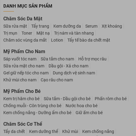
DANH MỤC SẢN PHẨM
Chăm Sóc Da Mặt
Sữa rửa mặt
Tẩy trang
Kem dưỡng da
Serum
Xịt khoáng
Trị mụn
Toner
Mặt nạ
Trị nám và tàn nhang
Chăm sóc vùng da mắt
Lotion
Tẩy tế bào da chết mặt
Mỹ Phẩm Cho Nam
Sáp vuốt tóc nam
Sữa tắm cho nam
Hỗ trợ mọc râu
Sữa rửa mặt cho nam
Dầu gội - Xả cho nam
Gel giữ nếp tóc cho nam
Dung dịch vệ sinh nam
Khử mùi cho nam
Cạo râu cho nam
Mỹ Phẩm Cho Bé
Kem trị hăm cho bé
Sữa tắm - Dầu gội cho bé
Phấn rôm cho bé
Chống muỗi - Côn trùng cho bé
Nước hoa cho bé
Kem chống nắng - Dưỡng ẩm cho bé
Giữ ấm cho bé
Chăm Sóc Cơ Thể