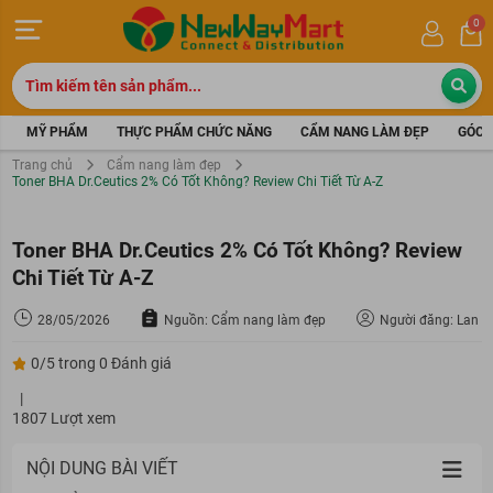
0
MỸ PHẨM
THỰC PHẨM CHỨC NĂNG
CẨM NANG LÀM ĐẸP
GÓC 
Trang chủ
Cẩm nang làm đẹp
Toner BHA Dr.Ceutics 2% Có Tốt Không? Review Chi Tiết Từ A-Z
Toner BHA Dr.Ceutics 2% Có Tốt Không? Review
Chi Tiết Từ A-Z
28/05/2026
Nguồn: Cẩm nang làm đẹp
Người đăng: Lan
0/5 trong 0 Đánh giá
|
1807 Lượt xem
NỘI DUNG BÀI VIẾT