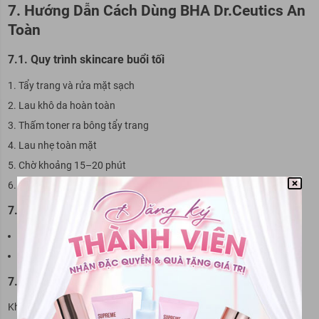
7. Hướng Dẫn Cách Dùng BHA Dr.Ceutics An
Toàn
7.1. Quy trình skincare buổi tối
Tẩy trang và rửa mặt sạch
Lau khô da hoàn toàn
Thấm toner ra bông tẩy trang
Lau nhẹ toàn mặt
Chờ khoảng 15–20 phút
Tiếp tục serum phục hồi và kem dưỡng
7.2. Tần suất cho người mới bắt đầu
Tuần đầu: Dùng 2–3 lần/tuần
Sau đó tăng dần nếu da thích nghi tốt
7.3. Bắt buộc dùng kem chống nắng
Khi sử dụng BHA, da sẽ nhạy cảm hơn với ánh nắng nên cần: