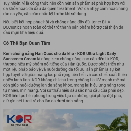
Tuy nhiên, vì là công thức nền cồn nên sản phẩm sẽ phù hợp hơn với
da khỏe hoặc da dầu đã quen treatment. Với da nhạy cảm hoặc hàng
rào da yếu, cần cân nhắc kỹ trước khi sử dụng.
Nếu biết kết hợp phục hồi và chống nắng đầy đủ, toner BHA
Dr.Ceutics hoàn toàn có thể trở thành sản phẩm hỗ trợ cải thiện da
dầu mụn khá hiệu quả.
Có Thể Bạn Quan Tâm
Kem chống nắng Hàn Quốc cho da khô
- KOR Ultra Light Daily
Sunscreen Cream
là dòng kem chống nắng cao cấp đến từ KOR,
thương hiệu mỹ phẩm nổi tiếng của Hàn Quốc. Được phát triển như
một liệu pháp bảo vệ và nuôi dưỡng da tối ưu, sản phẩm là sự kết
hợp tuyệt vời giữa màng lọc phổ rộng tiên tiến và các chiết xuất thiên
nhiên lành tính. KOR không chỉ chú trọng chống tia UV mạnh mẽ mà
còn giúp nuôi dưỡng làn da sáng khỏe, mang lại hiệu ứng nâng tone
tự nhiên, mịn màng. Với sự thấu hiểu sâu sắc nhu cầu của phái đẹp,
KOR liên tục tiên phong trong việc tạo ra những giải pháp đột phá,
giữ gìn nét tươi trẻ cho làn da dưới ánh nắng.