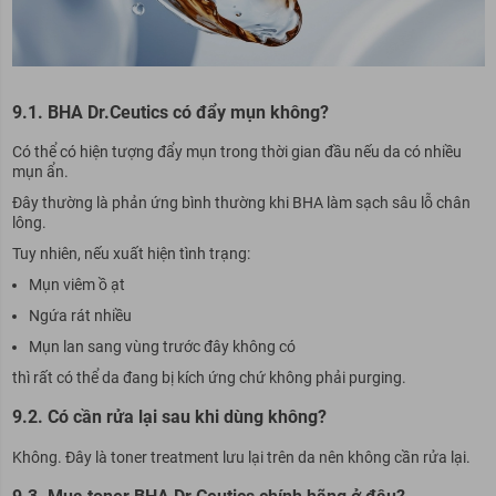
9.1. BHA Dr.Ceutics có đẩy mụn không?
Có thể có hiện tượng đẩy mụn trong thời gian đầu nếu da có nhiều
mụn ẩn.
Đây thường là phản ứng bình thường khi BHA làm sạch sâu lỗ chân
lông.
Tuy nhiên, nếu xuất hiện tình trạng:
Mụn viêm ồ ạt
Ngứa rát nhiều
Mụn lan sang vùng trước đây không có
thì rất có thể da đang bị kích ứng chứ không phải purging.
9.2. Có cần rửa lại sau khi dùng không?
Không. Đây là toner treatment lưu lại trên da nên không cần rửa lại.