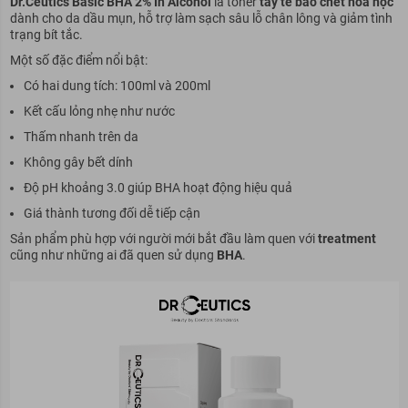
Dr.Ceutics Basic BHA 2% In Alcohol
là toner
tẩy tế bào chết hóa học
dành cho da dầu mụn, hỗ trợ làm sạch sâu lỗ chân lông và giảm tình
trạng bít tắc.
Một số đặc điểm nổi bật:
Có hai dung tích: 100ml và 200ml
Kết cấu lỏng nhẹ như nước
Thấm nhanh trên da
Không gây bết dính
Độ pH khoảng 3.0 giúp BHA hoạt động hiệu quả
Giá thành tương đối dễ tiếp cận
Sản phẩm phù hợp với người mới bắt đầu làm quen với
treatment
cũng như những ai đã quen sử dụng
BHA
.