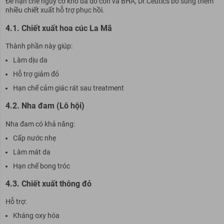
Để hạn chế nguy cơ khô da do cồn và BHA, Dr.Ceutics bổ sung thêm
nhiều chiết xuất hỗ trợ phục hồi.
4.1. Chiết xuất hoa cúc La Mã
Thành phần này giúp:
Làm dịu da
Hỗ trợ giảm đỏ
Hạn chế cảm giác rát sau treatment
4.2. Nha đam (Lô hội)
Nha đam có khả năng:
Cấp nước nhẹ
Làm mát da
Hạn chế bong tróc
4.3. Chiết xuất thông đỏ
Hỗ trợ:
Kháng oxy hóa