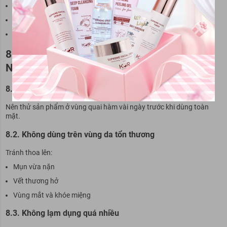
Kem chống nắng SPF 50+ PA++++
Thoa lại nếu hoạt động ngoài trời
Kết hợp dưỡng phục hồi đầy đủ
8. Những Lưu Ý Quan Trọng Khi Dùng BHA
Nền Cồn
8.1. Luôn test trên vùng da nhỏ trước
Nên thử sản phẩm ở vùng quai hàm vài ngày trước khi dùng toàn
mặt.
8.2. Không dùng trên vùng da tổn thương
Tránh thoa lên:
Mụn vừa nặn
Vết thương hở
Vùng mắt và khóe miệng
8.3. Không lạm dụng quá nhiều