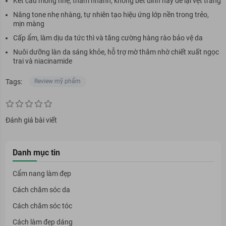
Kết cấu mỏng nhẹ, thấm nhanh, không bết dính hay để lại vệt trắng
Nâng tone nhẹ nhàng, tự nhiên tạo hiệu ứng lớp nền trong trẻo,
mịn màng
Cấp ẩm, làm dịu da tức thì và tăng cường hàng rào bảo vệ da
Nuôi dưỡng làn da sáng khỏe, hỗ trợ mờ thâm nhờ chiết xuất ngọc
trai và niacinamide
Tags:
Review mỹ phẩm
Đánh giá bài viết
Danh mục tin
Cẩm nang làm đẹp
Cách chăm sóc da
Cách chăm sóc tóc
Cách làm đẹp dáng