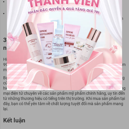
Sữa dưỡng thể Nivea dưỡng trắng chuyên sâu ban đêm có khả
năng dưỡng trắng ở mức ổn định, không quá xuất sắc.
Sản phẩm này vẫn có chứa các thành phần như paraben và
silicon. Vì vậy, nếu bạn có da nhạy cảm, hãy lưu ý khi sử dụng sản
phẩm và kiểm tra thành phần trước khi sử dụng để đảm bảo an
toàn cho da của bạn.
3. Sữa dưỡng thể Nivea ban đêm giá bao
nhiêu? Mua ở đâu?
Hiện giờ, Sữa dưỡng thể Nivea ban đêm đang được bán với giá
99.000 - 150.000/lọ. Tuy nhiên, giá này có thể thay đổi ở các địa điểm
mua hàng khác nhau.
Bạn có thể mua Sữa dưỡng thể Nivea ban đêm chính hãng tại những
cửa hàng mỹ phẩm chính hãng, trang web chính thức của thương
hiệu học tại sàn thương mại điện tử NewwayMart. Đây là sàn thương
mại điện tử chuyên về các sản phẩm mỹ phẩm chính hãng, uy tín đến
từ những thương hiệu có tiếng trên thị trường. Khi mua sản phẩm tại
đây, bạn có thể yên tâm về chất lượng tuyệt đối mà sản phẩm mang
lại.
Kết luận