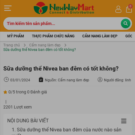
0
MỸ PHẨM
THỰC PHẨM CHỨC NĂNG
CẨM NANG LÀM ĐẸP
GÓC 
Trang chủ
Cẩm nang làm đẹp
Sữa dưỡng thể Nivea ban đêm có tốt không?
Sữa dưỡng thể Nivea ban đêm có tốt không?
03/01/2024
Nguồn: Cẩm nang làm đẹp
Người đăng: linh
0/5 trong 0 Đánh giá
|
2201 Lượt xem
NỘI DUNG BÀI VIẾT
1. Sữa dưỡng thể Nivea ban đêm của nước nào sản