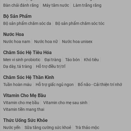
Bàn chải đánh răng
Máy tăm nước
Làm trắng răng
Bộ Sản Phẩm
Bộ sản phẩm chăm sóc da
Bộ sản phẩm chăm sóc tóc
Nước Hoa
Nước hoa nam
Nước hoa nữ
Nước hoa unisex
Chăm Sóc Hệ Tiêu Hóa
Men vi sinh probiotic
Đại tràng
Táo bón
Khó tiêu
Dạ dày, tá tràng
Hỗ trợ điều trị trĩ
Chăm Sóc Hệ Thần Kinh
Tuần hoàn máu
Hỗ trợ giấc ngủ ngon
Bổ não - Cải thiện trí nhớ
Vitamin Cho Mẹ Bầu
Vitamin cho mẹ bầu
Vitamin cho mẹ sau sinh
Vitamin tiền mang thai
Thức Uống Sức Khỏe
Nước yến
Sữa tăng cường sức khoẻ
Trà thảo mộc