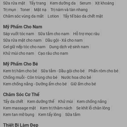
Sữa rửa mặt
Tẩy trang
Kem dưỡng da
Serum
Xịt khoáng
Trị mụn
Toner
Mặt nạ
Trị nám và tàn nhang
Chăm sóc vùng da mắt
Lotion
Tẩy tế bào da chết mặt
Mỹ Phẩm Cho Nam
Sáp vuốt tóc nam
Sữa tắm cho nam
Hỗ trợ mọc râu
Sữa rửa mặt cho nam
Dầu gội - Xả cho nam
Gel giữ nếp tóc cho nam
Dung dịch vệ sinh nam
Khử mùi cho nam
Cạo râu cho nam
Mỹ Phẩm Cho Bé
Kem trị hăm cho bé
Sữa tắm - Dầu gội cho bé
Phấn rôm cho bé
Chống muỗi - Côn trùng cho bé
Nước hoa cho bé
Kem chống nắng - Dưỡng ẩm cho bé
Giữ ấm cho bé
Chăm Sóc Cơ Thể
Tẩy da chết
Kem dưỡng thể
Khử mùi
Kem chống nắng
Kem massage mặt
Kem trị thâm nách
Se khít lỗ chân lông
Kem tan mỡ bụng
Kem tẩy lông
Sữa tắm
Thiết Bị Làm Đẹp