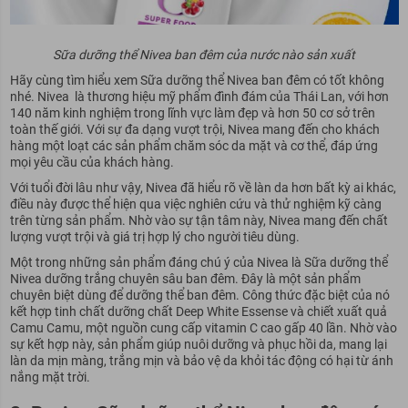
Sữa dưỡng thể Nivea ban đêm của nước nào sản xuất
Hãy cùng tìm hiểu xem Sữa dưỡng thể Nivea ban đêm có tốt không
nhé. Nivea là thương hiệu mỹ phẩm đình đám của Thái Lan, với hơn
140 năm kinh nghiệm trong lĩnh vực làm đẹp và hơn 50 cơ sở trên
toàn thế giới. Với sự đa dạng vượt trội, Nivea mang đến cho khách
hàng một loạt các sản phẩm chăm sóc da mặt và cơ thể, đáp ứng
mọi yêu cầu của khách hàng.
Với tuổi đời lâu như vậy, Nivea đã hiểu rõ về làn da hơn bất kỳ ai khác,
điều này được thể hiện qua việc nghiên cứu và thử nghiệm kỹ càng
trên từng sản phẩm. Nhờ vào sự tận tâm này, Nivea mang đến chất
lượng vượt trội và giá trị hợp lý cho người tiêu dùng.
Một trong những sản phẩm đáng chú ý của Nivea là Sữa dưỡng thể
Nivea dưỡng trắng chuyên sâu ban đêm. Đây là một sản phẩm
chuyên biệt dùng để dưỡng thể ban đêm. Công thức đặc biệt của nó
kết hợp tinh chất dưỡng chất Deep White Essense và chiết xuất quả
Camu Camu, một nguồn cung cấp vitamin C cao gấp 40 lần. Nhờ vào
sự kết hợp này, sản phẩm giúp nuôi dưỡng và phục hồi da, mang lại
làn da mịn màng, trắng mịn và bảo vệ da khỏi tác động có hại từ ánh
nắng mặt trời.