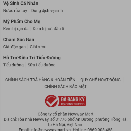
Vệ Sinh Cá Nhân
Nước rửa tay
Dung dịch vệ sinh
Mỹ Phẩm Cho Mẹ
Kem trị rạn da
Kem trị nứt đầu ti
Chăm Sóc Gan
Giải độc gan
Giải rượu
Hỗ Trợ Điều Trị Tiểu Đường
Tiểu đường
Sữa tiểu đường
CHÍNH SÁCH TRẢ HÀNG & HOÀN TIỀN
QUY CHẾ HOẠT ĐỘNG
CHÍNH SÁCH BẢO MẬT
Công ty cổ phần Newway Mart
Địa chỉ: Tòa nhà Newway, số 31/76 phố An Dương, phường Hồng Hà,
tp Hà Nội, Việt Nam
Email: info@newwaymart.vn. Hotline: 0869 908 488