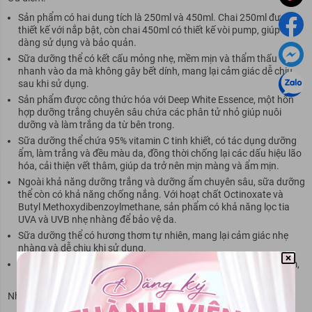
Sản phẩm có hai dung tích là 250ml và 450ml. Chai 250ml được
thiết kế với nắp bật, còn chai 450ml có thiết kế vòi pump, giúp dễ
dàng sử dụng và bảo quản.
Sữa dưỡng thể có kết cấu mỏng nhẹ, mềm mịn và thẩm thấu
nhanh vào da mà không gây bết dính, mang lại cảm giác dễ chịu
sau khi sử dụng.
Sản phẩm được công thức hóa với Deep White Essence, một hỗn
hợp dưỡng trắng chuyên sâu chứa các phân tử nhỏ giúp nuôi
dưỡng và làm trắng da từ bên trong.
Sữa dưỡng thể chứa 95% vitamin C tinh khiết, có tác dụng dưỡng
ẩm, làm trắng và đều màu da, đồng thời chống lại các dấu hiệu lão
hóa, cải thiện vết thâm, giúp da trở nên mịn màng và ẩm mịn.
Ngoài khả năng dưỡng trắng và dưỡng ẩm chuyên sâu, sữa dưỡng
thể còn có khả năng chống nắng. Với hoạt chất Octinoxate và
Butyl Methoxydibenzoylmethane, sản phẩm có khả năng lọc tia
UVA và UVB nhẹ nhàng để bảo vệ da.
Sữa dưỡng thể có hương thơm tự nhiên, mang lại cảm giác nhẹ
nhàng và dễ chịu khi sử dụng.
Sản phẩm phù hợp với mọi loại da, đặc biệt là da khô, da thiếu ẩm,
da lão hóa, da nhăn nheo và da xỉn màu.
Nhược điểm: