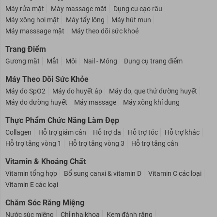
Máy rửa mặt
Máy massage mặt
Dụng cụ cạo râu
Máy xông hơi mặt
Máy tẩy lông
Máy hút mụn
Máy masssage mặt
Máy theo dõi sức khoẻ
Trang Điểm
Gương mặt
Mắt
Môi
Nail - Móng
Dụng cụ trang điểm
Máy Theo Dõi Sức Khỏe
Máy đo SpO2
Máy đo huyết áp
Máy đo, que thử đường huyết
Máy đo đường huyết
Máy massage
Máy xông khí dung
Thực Phẩm Chức Năng Làm Đẹp
Collagen
Hỗ trợ giảm cân
Hỗ trợ da
Hỗ trợ tóc
Hỗ trợ khác
Hỗ trợ tăng vòng 1
Hỗ trợ tăng vòng 3
Hỗ trợ tăng cân
Vitamin & Khoáng Chất
Vitamin tổng hợp
Bổ sung canxi & vitamin D
Vitamin C các loại
Vitamin E các loại
Chăm Sóc Răng Miệng
Nước súc miệng
Chỉ nha khoa
Kem đánh răng