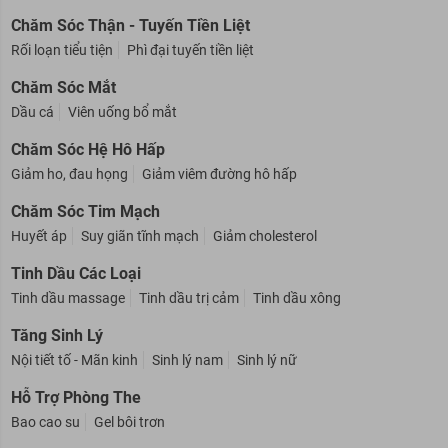
Chăm Sóc Thận - Tuyến Tiền Liệt
Rối loạn tiểu tiện
Phì đại tuyến tiền liệt
Chăm Sóc Mắt
Dầu cá
Viên uống bổ mắt
Chăm Sóc Hệ Hô Hấp
Giảm ho, đau họng
Giảm viêm đường hô hấp
Chăm Sóc Tim Mạch
Huyết áp
Suy giãn tĩnh mạch
Giảm cholesterol
Tinh Dầu Các Loại
Tinh dầu massage
Tinh dầu trị cảm
Tinh dầu xông
Tăng Sinh Lý
Nội tiết tố - Mãn kinh
Sinh lý nam
Sinh lý nữ
Hỗ Trợ Phòng The
Bao cao su
Gel bôi trơn