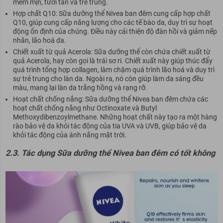
mềm mịn, tươi tắn và trẻ trung.
Hợp chất Q10: Sữa dưỡng thể Nivea ban đêm cung cấp hợp chất
Q10, giúp cung cấp năng lượng cho các tế bào da, duy trì sự hoạt
động ổn định của chúng. Điều này cải thiện độ đàn hồi và giảm nếp
nhăn, lão hoá da.
Chiết xuất từ quả Acerola: Sữa dưỡng thể còn chứa chiết xuất từ
quả Acerola, hay còn gọi là trái sơ ri. Chiết xuất này giúp thúc đẩy
quá trình tổng hợp collagen, làm chậm quá trình lão hoá và duy trì
sự trẻ trung cho làn da. Ngoài ra, nó còn giúp làm da sáng đều
màu, mang lại làn da trắng hồng và rạng rỡ.
Hoạt chất chống nắng: Sữa dưỡng thể Nivea ban đêm chứa các
hoạt chất chống nắng như Octinoxate và Butyl
Methoxydibenzoylmethane. Những hoạt chất này tạo ra một hàng
rào bảo vệ da khỏi tác động của tia UVA và UVB, giúp bảo vệ da
khỏi tác động của ánh nắng mặt trời.
2.3. Tác dụng Sữa dưỡng thể Nivea ban đêm có tốt không