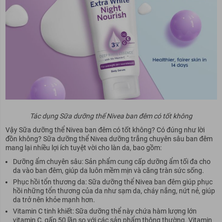
Tác dụng Sữa dưỡng thể Nivea ban đêm có tốt không
Vậy Sữa dưỡng thể Nivea ban đêm có tốt không? Có đúng như lời
đồn không? Sữa dưỡng thể Nivea dưỡng trắng chuyên sâu ban đêm
mang lại nhiều lợi ích tuyệt vời cho làn da, bao gồm:
Dưỡng ẩm chuyên sâu: Sản phẩm cung cấp dưỡng ẩm tối đa cho
da vào ban đêm, giúp da luôn mềm mịn và căng tràn sức sống.
Phục hồi tổn thương da: Sữa dưỡng thể Nivea ban đêm giúp phục
hồi những tổn thương của da như sạm da, cháy nắng, nứt nẻ, giúp
da trở nên khỏe mạnh hơn.
Vitamin C tinh khiết: Sữa dưỡng thể này chứa hàm lượng lớn
vitamin C, gấp 50 lần so với các sản phẩm thông thường. Vitamin