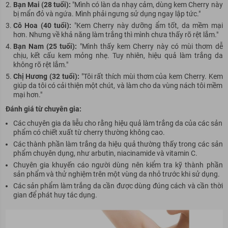
Bạn Mai (28 tuổi):
"Mình có làn da nhạy cảm, dùng kem Cherry này
bị mẩn đỏ và ngứa. Mình phải ngưng sử dụng ngay lập tức."
Cô Hoa (40 tuổi):
"Kem Cherry này dưỡng ẩm tốt, da mềm mại
hơn. Nhưng về khả năng làm trắng thì mình chưa thấy rõ rệt lắm."
Bạn Nam (25 tuổi):
"Mình thấy kem Cherry này có mùi thơm dễ
chịu, kết cấu kem mỏng nhẹ. Tuy nhiên, hiệu quả làm trắng da
không rõ rệt lắm."
Chị Hương (32 tuổi):
"Tôi rất thích mùi thơm của kem Cherry. Kem
giúp da tôi có cải thiện một chút, và làm cho da vùng nách tôi mềm
mại hơn."
Đánh giá từ chuyên gia:
Các chuyên gia da liễu cho rằng hiệu quả làm trắng da của các sản
phẩm có chiết xuất từ cherry thường không cao.
Các thành phần làm trắng da hiệu quả thường thấy trong các sản
phẩm chuyên dụng, như arbutin, niacinamide và vitamin C.
Chuyên gia khuyến cáo người dùng nên kiểm tra kỹ thành phần
sản phẩm và thử nghiệm trên một vùng da nhỏ trước khi sử dụng.
Các sản phẩm làm trắng da cần được dùng đúng cách và cần thời
gian để phát huy tác dụng.