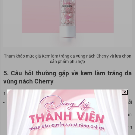
Tham khảo mức giá Kem làm trắng da vùng nách Cherry và lựa chọn
sản phẩm phù hợp
5. Câu hỏi thường gặp về kem làm trắng da
vùng nách Cherry
Kem có gây kích ứng cho da nhạy cảm không?
Khả năng gây kích ứng tùy thuộc vào từng sản phẩm và cơ địa mỗi
người.
Nên thử sản phẩm trên một vùng da nhỏ trước khi sử dụng toàn
bộ vùng nách.
Nếu có dấu hiệu kích ứng (mẩn đỏ, ngứa rát), ngưng sử dụng
ngay.