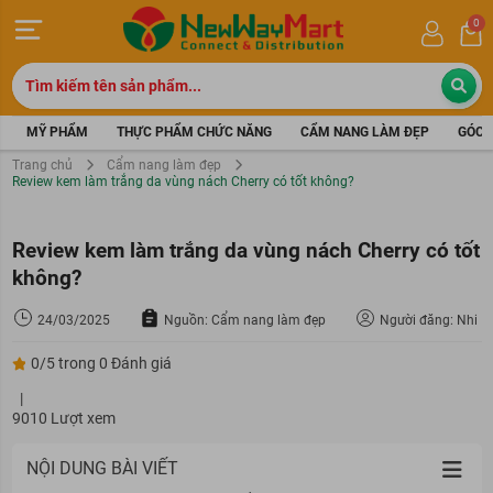
0
MỸ PHẨM
THỰC PHẨM CHỨC NĂNG
CẨM NANG LÀM ĐẸP
GÓC 
Trang chủ
Cẩm nang làm đẹp
Review kem làm trắng da vùng nách Cherry có tốt không?
Review kem làm trắng da vùng nách Cherry có tốt
không?
24/03/2025
Nguồn: Cẩm nang làm đẹp
Người đăng: Nhi
0/5 trong 0 Đánh giá
|
9010 Lượt xem
NỘI DUNG BÀI VIẾT