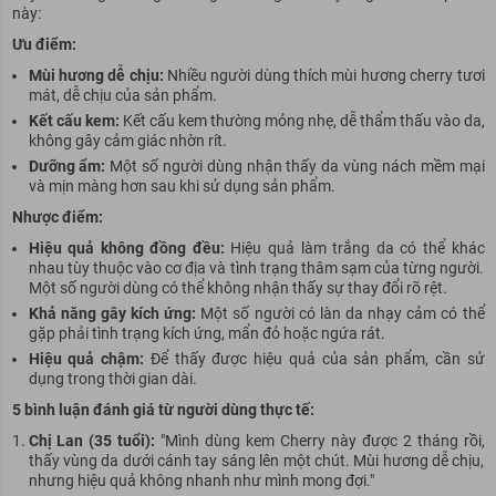
này:
Ưu điểm:
Mùi hương dễ chịu:
Nhiều người dùng thích mùi hương cherry tươi
mát, dễ chịu của sản phẩm.
Kết cấu kem:
Kết cấu kem thường mỏng nhẹ, dễ thẩm thấu vào da,
không gây cảm giác nhờn rít.
Dưỡng ẩm:
Một số người dùng nhận thấy da vùng nách mềm mại
và mịn màng hơn sau khi sử dụng sản phẩm.
Nhược điểm:
Hiệu quả không đồng đều:
Hiệu quả làm trắng da có thể khác
nhau tùy thuộc vào cơ địa và tình trạng thâm sạm của từng người.
Một số người dùng có thể không nhận thấy sự thay đổi rõ rệt.
Khả năng gây kích ứng:
Một số người có làn da nhạy cảm có thể
gặp phải tình trạng kích ứng, mẩn đỏ hoặc ngứa rát.
Hiệu quả chậm:
Để thấy được hiệu quả của sản phẩm, cần sử
dụng trong thời gian dài.
5 bình luận đánh giá từ người dùng thực tế:
Chị Lan (35 tuổi):
"Mình dùng kem Cherry này được 2 tháng rồi,
thấy vùng da dưới cánh tay sáng lên một chút. Mùi hương dễ chịu,
nhưng hiệu quả không nhanh như mình mong đợi."