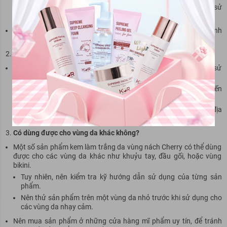
Nên kiểm tra kỹ bảng thành phần của sản phẩm trước khi sử
dụng.
Nên mua sản phẩm ở những cửa hàng mĩ phẩm uy tín, để tránh
mua phải sản phẩm kém chất lượng.
Bao lâu thì thấy hiệu quả?
Hiệu quả làm trắng da không thể thấy rõ rệt sau một vài lần sử
dụng.
Cần kiên trì sử dụng sản phẩm trong thời gian dài (vài tuần đến
vài tháng) để thấy được kết quả.
Hiệu quả của sản phẩm có thể khác nhau tùy thuộc vào cơ địa
và tình trạng da của từng người.
Có dùng được cho vùng da khác không?
Một số sản phẩm kem làm trắng da vùng nách Cherry có thể dùng
được cho các vùng da khác như khuỷu tay, đầu gối, hoặc vùng
bikini.
Tuy nhiên, nên kiểm tra kỹ hướng dẫn sử dụng của từng sản
phẩm.
Nên thử sản phẩm trên một vùng da nhỏ trước khi sử dụng cho
các vùng da nhạy cảm.
Nên mua sản phẩm ở những cửa hàng mĩ phẩm uy tín, để tránh