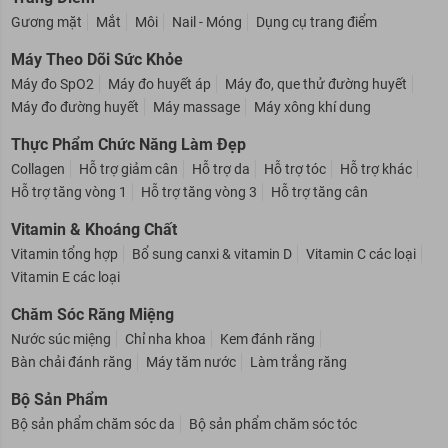
Gương mặt
Mắt
Môi
Nail - Móng
Dụng cụ trang điểm
Máy Theo Dõi Sức Khỏe
Máy đo SpO2
Máy đo huyết áp
Máy đo, que thử đường huyết
Máy đo đường huyết
Máy massage
Máy xông khí dung
Thực Phẩm Chức Năng Làm Đẹp
Collagen
Hỗ trợ giảm cân
Hỗ trợ da
Hỗ trợ tóc
Hỗ trợ khác
Hỗ trợ tăng vòng 1
Hỗ trợ tăng vòng 3
Hỗ trợ tăng cân
Vitamin & Khoáng Chất
Vitamin tổng hợp
Bổ sung canxi & vitamin D
Vitamin C các loại
Vitamin E các loại
Chăm Sóc Răng Miệng
Nước súc miệng
Chỉ nha khoa
Kem đánh răng
Bàn chải đánh răng
Máy tăm nước
Làm trắng răng
Bộ Sản Phẩm
Bộ sản phẩm chăm sóc da
Bộ sản phẩm chăm sóc tóc