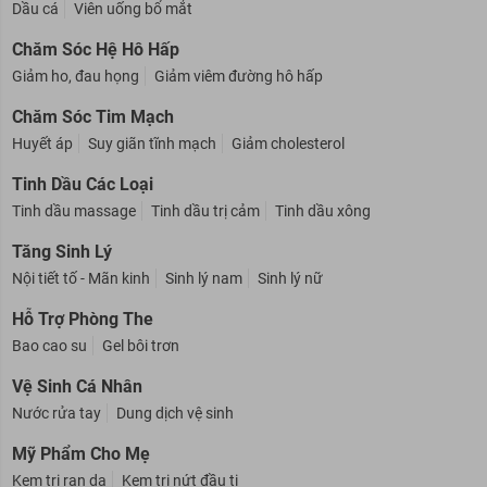
Dầu cá
Viên uống bổ mắt
Chăm Sóc Hệ Hô Hấp
Giảm ho, đau họng
Giảm viêm đường hô hấp
Chăm Sóc Tim Mạch
Huyết áp
Suy giãn tĩnh mạch
Giảm cholesterol
Tinh Dầu Các Loại
Tinh dầu massage
Tinh dầu trị cảm
Tinh dầu xông
Tăng Sinh Lý
Nội tiết tố - Mãn kinh
Sinh lý nam
Sinh lý nữ
Hỗ Trợ Phòng The
Bao cao su
Gel bôi trơn
Vệ Sinh Cá Nhân
Nước rửa tay
Dung dịch vệ sinh
Mỹ Phẩm Cho Mẹ
Kem trị rạn da
Kem trị nứt đầu ti