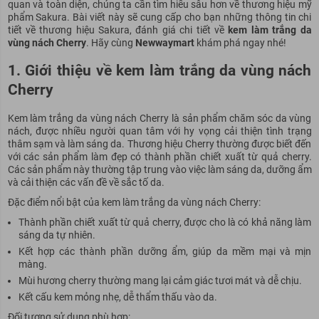
quan và toàn diện, chúng ta cần tìm hiểu sâu hơn về thương hiệu mỹ
phẩm Sakura. Bài viết này sẽ cung cấp cho bạn những thông tin chi
tiết về thương hiệu Sakura, đánh giá chi tiết về
kem làm trắng da
vùng nách Cherry
. Hãy cùng
Newwaymart
khám phá ngay nhé!
1. Giới thiệu về kem làm trắng da vùng nách
Cherry
Kem làm trắng da vùng nách Cherry là sản phẩm chăm sóc da vùng
nách, được nhiều người quan tâm với hy vọng cải thiện tình trạng
thâm sạm và làm sáng da. Thương hiệu Cherry thường được biết đến
với các sản phẩm làm đẹp có thành phần chiết xuất từ quả cherry.
Các sản phẩm này thường tập trung vào việc làm sáng da, dưỡng ẩm
và cải thiện các vấn đề về sắc tố da.
Đặc điểm nổi bật của kem làm trắng da vùng nách Cherry:
Thành phần chiết xuất từ quả cherry, được cho là có khả năng làm
sáng da tự nhiên.
Kết hợp các thành phần dưỡng ẩm, giúp da mềm mại và mịn
màng.
Mùi hương cherry thường mang lại cảm giác tươi mát và dễ chịu.
Kết cấu kem mỏng nhẹ, dễ thẩm thấu vào da.
Đối tượng sử dụng phù hợp: