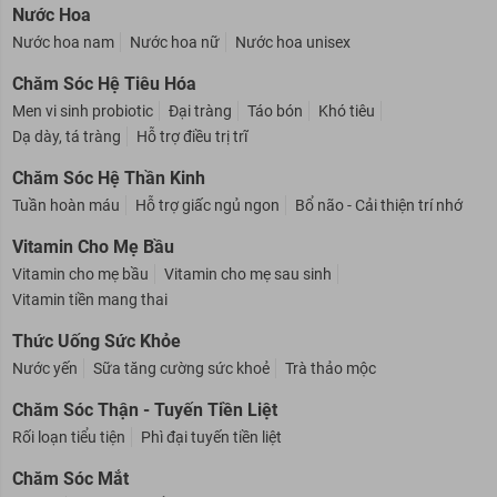
Nước Hoa
Nước hoa nam
Nước hoa nữ
Nước hoa unisex
Chăm Sóc Hệ Tiêu Hóa
Men vi sinh probiotic
Đại tràng
Táo bón
Khó tiêu
Dạ dày, tá tràng
Hỗ trợ điều trị trĩ
Chăm Sóc Hệ Thần Kinh
Tuần hoàn máu
Hỗ trợ giấc ngủ ngon
Bổ não - Cải thiện trí nhớ
Vitamin Cho Mẹ Bầu
Vitamin cho mẹ bầu
Vitamin cho mẹ sau sinh
Vitamin tiền mang thai
Thức Uống Sức Khỏe
Nước yến
Sữa tăng cường sức khoẻ
Trà thảo mộc
Chăm Sóc Thận - Tuyến Tiền Liệt
Rối loạn tiểu tiện
Phì đại tuyến tiền liệt
Chăm Sóc Mắt