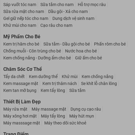
Sáp vuốt tóc nam
Sữa tắm cho nam
Hỗ trợ mọc râu
Sữa rửa mặt cho nam
Dầu gội - Xả cho nam
Gel giữ nếp tóc cho nam
Dung dịch vệ sinh nam
Khử mùi cho nam
Cạo râu cho nam
Mỹ Phẩm Cho Bé
Kem trị hăm cho bé
Sữa tắm - Dầu gội cho bé
Phấn rôm cho bé
Chống muỗi - Côn trùng cho bé
Nước hoa cho bé
Kem chống nắng - Dưỡng ẩm cho bé
Giữ ấm cho bé
Chăm Sóc Cơ Thể
Tẩy da chết
Kem dưỡng thể
Khử mùi
Kem chống nắng
Kem massage mặt
Kem trị thâm nách
Se khít lỗ chân lông
Kem tan mỡ bụng
Kem tẩy lông
Sữa tắm
Thiết Bị Làm Đẹp
Máy rửa mặt
Máy massage mặt
Dụng cụ cạo râu
Máy xông hơi mặt
Máy tẩy lông
Máy hút mụn
Máy masssage mặt
Máy theo dõi sức khoẻ
Trang Điểm