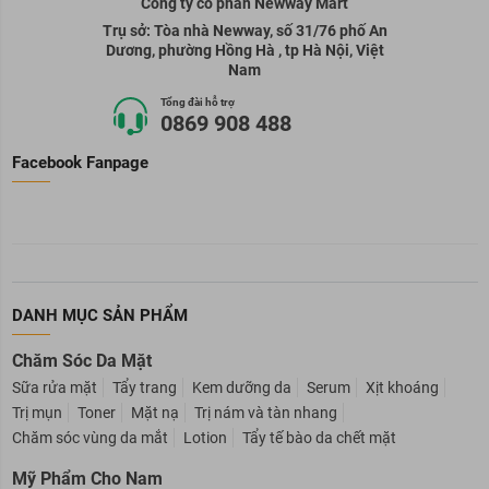
Công ty cổ phần Newway Mart
Trụ sở: Tòa nhà Newway, số 31/76 phố An
Dương, phường Hồng Hà , tp Hà Nội, Việt
Nam
Tổng đài hỗ trợ
0869 908 488
Facebook Fanpage
DANH MỤC SẢN PHẨM
Chăm Sóc Da Mặt
Sữa rửa mặt
Tẩy trang
Kem dưỡng da
Serum
Xịt khoáng
Trị mụn
Toner
Mặt nạ
Trị nám và tàn nhang
Chăm sóc vùng da mắt
Lotion
Tẩy tế bào da chết mặt
Mỹ Phẩm Cho Nam