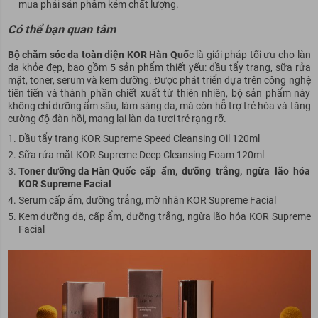
mua phải sản phẩm kém chất lượng.
Có thể bạn quan tâm
Bộ chăm sóc da toàn diện KOR Hàn Quố
c là giải pháp tối ưu cho làn
da khỏe đẹp, bao gồm 5 sản phẩm thiết yếu: dầu tẩy trang, sữa rửa
mặt, toner, serum và kem dưỡng. Được phát triển dựa trên công nghệ
tiên tiến và thành phần chiết xuất từ thiên nhiên, bộ sản phẩm này
không chỉ dưỡng ẩm sâu, làm sáng da, mà còn hỗ trợ trẻ hóa và tăng
cường độ đàn hồi, mang lại làn da tươi trẻ rạng rỡ.
Dầu tẩy trang KOR Supreme Speed Cleansing Oil 120ml
Sữa rửa mặt KOR Supreme Deep Cleansing Foam 120ml
Toner dưỡng da Hàn Quốc
cấp ẩm, dưỡng trắng, ngừa lão hóa
KOR Supreme Facial
Serum cấp ẩm, dưỡng trắng, mờ nhăn KOR Supreme Facial
Kem dưỡng da, cấp ẩm, dưỡng trắng, ngừa lão hóa KOR Supreme
Facial