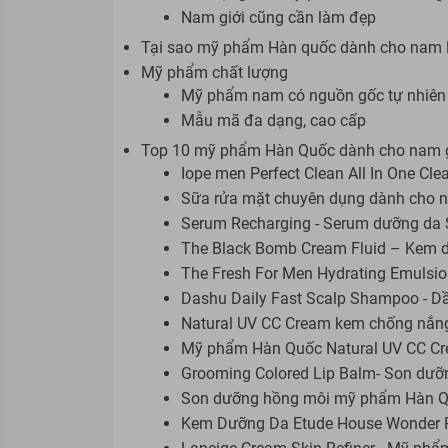
Nam giới cũng cần làm đẹp
Tại sao mỹ phẩm Hàn quốc dành cho nam 
Mỹ phẩm chất lượng
Mỹ phẩm nam có nguồn gốc tự nhiên
Mẫu mã đa dạng, cao cấp
Top 10 mỹ phẩm Hàn Quốc dành cho nam gi
Iope men Perfect Clean All In One Cl
Sữa rửa mặt chuyên dụng dành cho na
Serum Recharging - Serum dưỡng d
The Black Bomb Cream Fluid – Kem 
The Fresh For Men Hydrating Emulsio
Dashu Daily Fast Scalp Shampoo - Dầ
Natural UV CC Cream kem chống nắn
Mỹ phẩm Hàn Quốc Natural UV CC C
Grooming Colored Lip Balm- Son dư
Son dưỡng hồng môi mỹ phẩm Hàn Qu
Kem Dưỡng Da Etude House Wonder 