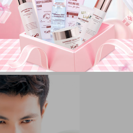
am giới sử dụng mỹ phẩm làm đẹp
hiết?
phải hiểu lý do bản thân nên đầu tư cho những loại
mỹ phẩm Hàn