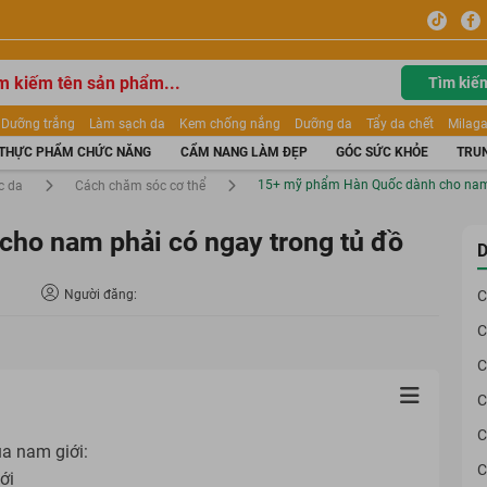
Tìm kiế
Dưỡng trắng
Làm sạch da
Kem chống nắng
Dưỡng da
Tẩy da chết
Milaga
tẩy trang
Kem trang điểm
Dưỡng trắng Dior
Mỹ phẩm
Mặt nạ
Tinh chất
THỰC PHẨM CHỨC NĂNG
CẨM NANG LÀM ĐẸP
GÓC SỨC KHỎE
TRUN
ửa mặt
Kem Mộc Qua
15+ mỹ phẩm Hàn Quốc dành cho nam 
c da
Cách chăm sóc cơ thể
ho nam phải có ngay trong tủ đồ
D
Người đăng:
C
C
C
C
C
ủa nam giới:
C
iới