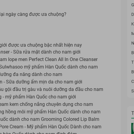
G
lại ngày càng được ưa chuộng?
D
K
M
N
ới được ưa chuộng bậc nhất hiện nay
eanser - Sữa rửa mặt dành cho nam giới
B
m Iope men Perfect Clean All In One Cleanser
T
a Sulwhasoo mỹ phẩm Hàn Quốc dành cho nam
B
dưỡng đa năng dành cho nam
C
n - Sữa dưỡng ẩm mịn da cho nam giới
u gội đầu trị gàu và nuôi dưỡng da đầu cho nam
S
g - mỹ phẩm Hàn Quốc cho nam giới
ream kem chống nắng chuyên dụng cho nam
ỡng hồng môi mỹ phẩm Hàn Quốc dành cho nam
T
ốc dành cho nam Grooming Colored Lip Balm
Pore Cream - Mỹ phẩm Hàn Quốc Dành cho nam