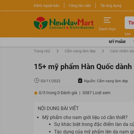
Kênh người bán
Cộng tác viên
Tải ứng dụng
Danh mục
Ichi
Nước 
MỸ PHẨM
Sữa r
Trang chủ
Cẩm nang làm đẹp
Cách chăm só
15+ mỹ phẩm Hàn Quốc dành c
03/11/2022
Nguồn: Cẩm nang làm đẹp
0/5 trong 0 Đánh giá
|
3087 Lượt xem
NỘI DUNG BÀI VIẾT
Mỹ phẩm cho nam giới liệu có cần thiết?
Sự khác biệt trong đặc điểm làn da c
Tác dụng của mỹ phẩm lên da nam g