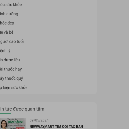
óc sức khỏe
inh dưỡng
hỏe đẹp
ẹ và bé
gười cao tuổi
ệnh lý
in dược liệu
ài thuốc hay
ây thuốc quý
ự kiện sức khỏe
in tức được quan tâm
09/05/2024
NEWWAYMART TÌM ĐỐI TÁC BÁN