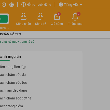
Tiếng Việt
Hỗ trợ người dùng
0
0
m
Đăng nhập
Đăng ký
Giỏ hàng
Thông báo
nics
G TÂM HỖ TRỢ
phải có ngay trong tủ đồ
anh mục tin
ẩm nang làm đẹp
ách chăm sóc da
ách chăm sóc tóc
ách làm đẹp dáng
ách chăm sóc cơ thể
ách trang điểm