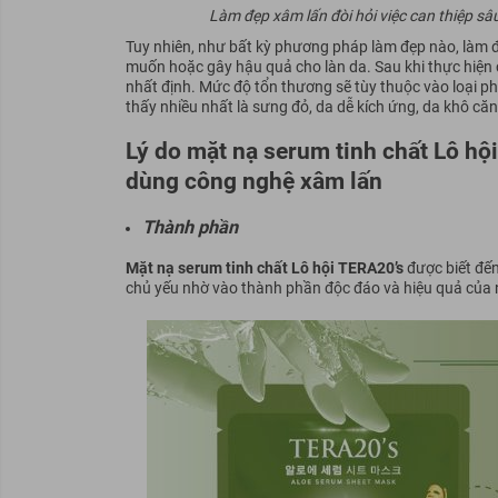
Làm đẹp xâm lấn đòi hỏi việc can thiệp 
Tuy nhiên, như bất kỳ phương pháp làm đẹp nào, làm
muốn hoặc gây hậu quả cho làn da. Sau khi thực hiện
nhất định. Mức độ tổn thương sẽ tùy thuộc vào loại p
thấy nhiều nhất là sưng đỏ, da dễ kích ứng, da khô că
Lý do mặt nạ serum tinh chất Lô hội
dùng công nghệ xâm lấn
Thành phần
Mặt nạ serum tinh chất Lô hội TERA20’s
được biết đến
chủ yếu nhờ vào thành phần độc đáo và hiệu quả của 