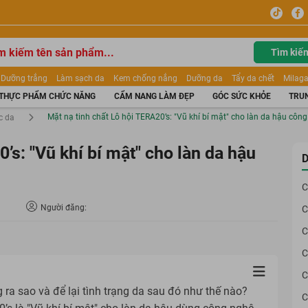
Tìm kiế
Dưỡng trắng
Làm sạch da
Kem chống nắng
Dưỡng da
Tẩy da chết
Milaga
tẩy trang
Kem trang điểm
Dưỡng trắng Dior
Mỹ phẩm
Mặt nạ
Tinh chất
THỰC PHẨM CHỨC NĂNG
CẨM NANG LÀM ĐẸP
GÓC SỨC KHỎE
TRUN
ửa mặt
Kem Mộc Qua
Mặt nạ tinh chất Lô hội TERA20’s: "Vũ khí bí mật" cho làn da hậu côn
c da
’s: "Vũ khí bí mật" cho làn da hậu
D
C
Người đăng:
C
C
C
C
ra sao và để lại tình trạng da sau đó như thế nào?
C