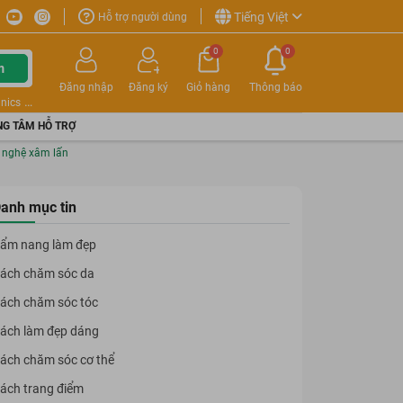
Tiếng Việt
Hỗ trợ người dùng
0
0
m
Đăng nhập
Đăng ký
Giỏ hàng
Thông báo
nics
G TÂM HỖ TRỢ
g nghệ xâm lấn
anh mục tin
ẩm nang làm đẹp
ách chăm sóc da
ách chăm sóc tóc
ách làm đẹp dáng
ách chăm sóc cơ thể
ách trang điểm