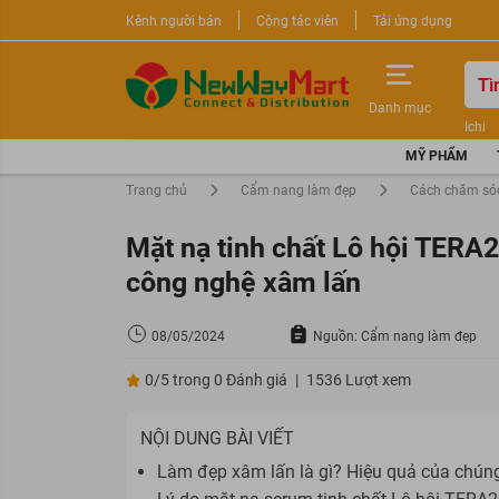
Kênh người bán
Cộng tác viên
Tải ứng dụng
Danh mục
Ichi
Nước 
MỸ PHẨM
Sữa r
Trang chủ
Cẩm nang làm đẹp
Cách chăm só
Mặt nạ tinh chất Lô hội TERA20
công nghệ xâm lấn
08/05/2024
Nguồn: Cẩm nang làm đẹp
0/5 trong 0 Đánh giá
|
1536 Lượt xem
NỘI DUNG BÀI VIẾT
Làm đẹp xâm lấn là gì? Hiệu quả của chúng 