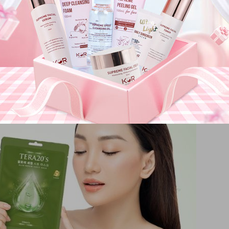
a, ngăn ngừa mất nước và giúp da luôn ẩm mượt. Đồng thời, lô
ẩn đỏ và ngứa ngáy.