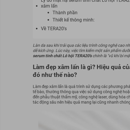
Lý do mặt nạ serum tinh chất Lô hội TERA20
xâm lấn
Thành phần
Thiết kế thông minh:
Về TERA20's
Làn da sau khi trải qua các liệu trình công nghệ cao n
dễ kích ứng. Lúc này, việc tìm kiếm một sản phẩm dưỡn
serum tinh chất Lô hội TERA20’s
chính là "vũ khí bí mậ
Làm đẹp xâm lấn là gì? Hiệu quả của
đó như thế nào?
Làm đẹp xâm lấn là quá trình sử dụng các phương pháp
tế bào, thường thông qua việc sử dụng công nghệ hoặc
đến phẫu thuật thẩm mỹ, công nghệ laser, dùng hóa chấ
tác động sâu nên hiệu quả mang lại cũng nhanh chóng