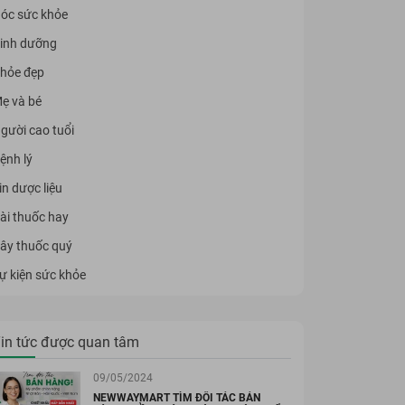
óc sức khỏe
inh dưỡng
hỏe đẹp
ẹ và bé
gười cao tuổi
ệnh lý
in dược liệu
ài thuốc hay
ây thuốc quý
ự kiện sức khỏe
in tức được quan tâm
09/05/2024
NEWWAYMART TÌM ĐỐI TÁC BÁN