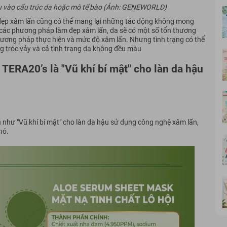
sâu vào cấu trúc da hoặc mô tế bào (Ảnh: GENEWORLD)
 đẹp xâm lấn cũng có thể mang lại những tác động không mong
 các phương pháp làm đẹp xâm lấn, da sẽ có một số tổn thương
hương pháp thực hiện và mức độ xâm lấn. Nhưng tình trạng có thể
ng tróc vảy và cả tình trạng da không đều màu
 TERA20’s là "Vũ khí bí mật" cho làn da hậu
 như "Vũ khí bí mật" cho làn da hậu sử dụng công nghệ xâm lấn,
nó.