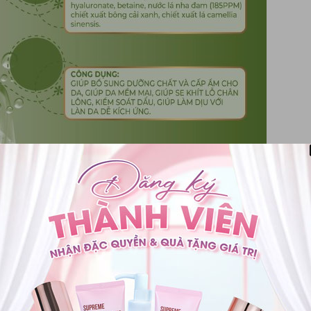
ô hội TERA20’s chính là chiết xuất lô hội (Ảnh: TERA20’s)
ô hội, chứa các polysaccharide và các chất làm ẩm tự nhiên,
m đẹp hoặc công nghệ xâm lấn như laser, peeling hoặc xăm, da
ôn đủ nước và duy trì sự mềm mại và mịn màng.