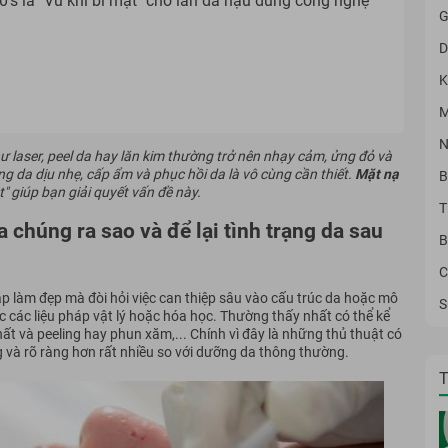
’s là "Vũ khí bí mật" cho làn da hậu dùng công nghệ
G
D
K
M
N
hư laser, peel da hay lăn kim thường trở nên nhạy cảm, ửng đỏ và
g da dịu nhẹ, cấp ẩm và phục hồi da là vô cùng cần thiết.
Mặt nạ
B
t" giúp bạn giải quyết vấn đề này.
T
 chúng ra sao và để lại tình trạng da sau
B
C
 làm đẹp mà đòi hỏi việc can thiệp sâu vào cấu trúc da hoặc mô
S
 các liệu pháp vật lý hoặc hóa học. Thường thấy nhất có thể kể
t và peeling hay phun xăm,... Chính vì đây là những thủ thuật có
 và rõ ràng hơn rất nhiều so với dưỡng da thông thường.
T