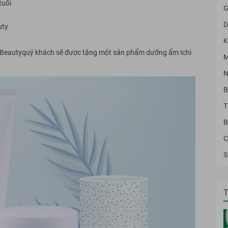
tuổi
G
D
uty
K
 Beauty
quý khách sẽ được tặng một sản phẩm dưỡng ẩm Ichi
M
N
B
T
B
C
S
T