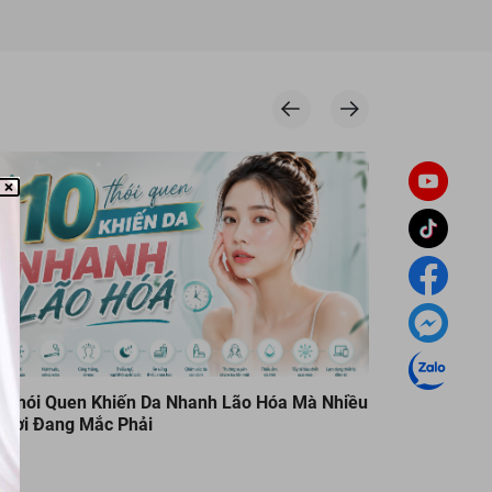
 Thói Quen Khiến Da Nhanh Lão Hóa Mà Nhiều
So Sánh K
ười Đang Mắc Phải
Sữa Chi Tiế