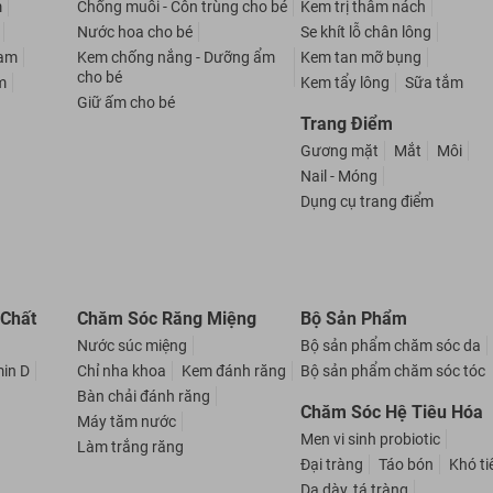
m
Chống muỗi - Côn trùng cho bé
Kem trị thâm nách
Nước hoa cho bé
Se khít lỗ chân lông
nam
Kem chống nắng - Dưỡng ẩm
Kem tan mỡ bụng
cho bé
m
Kem tẩy lông
Sữa tắm
Giữ ấm cho bé
Trang Điểm
Gương mặt
Mắt
Môi
Nail - Móng
Dụng cụ trang điểm
 Chất
Chăm Sóc Răng Miệng
Bộ Sản Phẩm
Nước súc miệng
Bộ sản phẩm chăm sóc da
min D
Chỉ nha khoa
Kem đánh răng
Bộ sản phẩm chăm sóc tóc
Bàn chải đánh răng
Chăm Sóc Hệ Tiêu Hóa
Máy tăm nước
Men vi sinh probiotic
Làm trắng răng
Đại tràng
Táo bón
Khó ti
Dạ dày, tá tràng