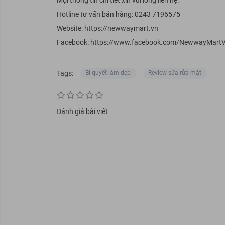
Mọi thông tin chi tiết xin vui lòng liên hệ:
Hotline tư vấn bán hàng: 0243 7196575
Website:
https://newwaymart.vn
Facebook: https://www.facebook.com/NewwayMart
Tags:
Bí quyết làm đẹp
Review sữa rửa mặt
Đánh giá bài viết