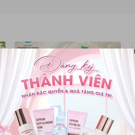
Review Kem Dưỡng Trẻ Hóa Căng Bóng Da
10
Embryolisse Filaderme
Ng