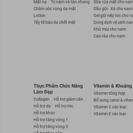
Mặt nạ
Trị nám và tàn nhang
Sữa rửa mặt cho na
Chăm sóc vùng da mắt
Dầu gội - Xả cho nam
Lotion
Gel giữ nếp tóc cho 
Tẩy tế bào da chết mặt
Dung dịch vệ sinh na
Khử mùi cho nam
Cạo râu cho nam
Thực Phẩm Chức Năng
Vitamin & Khoáng
Làm Đẹp
Vitamin tổng hợp
Collagen
Hỗ trợ giảm cân
Bổ sung canxi & vita
Hỗ trợ da
Hỗ trợ tóc
Vitamin C các loại
Hỗ trợ khác
Vitamin E các loại
Hỗ trợ tăng vòng 1
Hỗ trợ tăng vòng 3