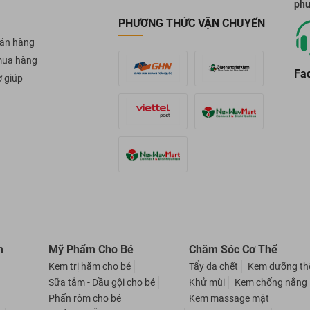
phư
PHƯƠNG THỨC VẬN CHUYỂN
án hàng
mua hàng
Fa
ợ giúp
m
Mỹ Phẩm Cho Bé
Chăm Sóc Cơ Thể
Kem trị hăm cho bé
Tẩy da chết
Kem dưỡng th
Sữa tắm - Dầu gội cho bé
Khử mùi
Kem chống nắng
Phấn rôm cho bé
Kem massage mặt