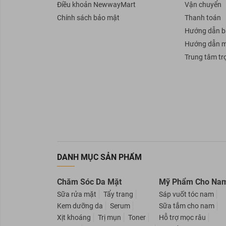
Điều khoản NewwayMart
Vận chuyển
Chính sách bảo mật
Thanh toán
Hướng dẫn b
Hướng dẫn 
Trung tâm tr
DANH MỤC SẢN PHẨM
Chăm Sóc Da Mặt
Mỹ Phẩm Cho Na
Sữa rửa mặt
Tẩy trang
Sáp vuốt tóc nam
Kem dưỡng da
Serum
Sữa tắm cho nam
Xịt khoáng
Trị mụn
Toner
Hỗ trợ mọc râu