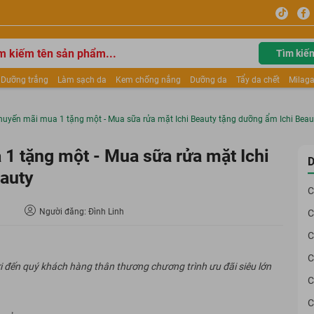
Tìm kiế
Dưỡng trắng
Làm sạch da
Kem chống nắng
Dưỡng da
Tẩy da chết
Milaga
tẩy trang
Kem trang điểm
Dưỡng trắng Dior
Mỹ phẩm
Mặt nạ
Tinh chất
ửa mặt
Kem Mộc Qua
huyến mãi mua 1 tặng một - Mua sữa rửa mặt Ichi Beauty tặng dưỡng ẩm Ichi Beau
1 tặng một - Mua sữa rửa mặt Ichi
D
auty
C
Người đăng: Đình Linh
C
C
C
 đến quý khách hàng thân thương chương trình ưu đãi siêu lớn
C
C