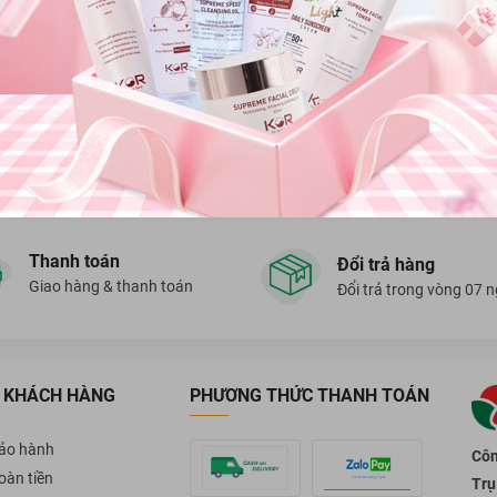
Kết nối với chúng tôi
ận ưu đãi sớm nhất
Thanh toán
Đổi trả hàng
Giao hàng & thanh toán
Đổi trả trong vòng 07 
 KHÁCH HÀNG
PHƯƠNG THỨC THANH TOÁN
bảo hành
Côn
oàn tiền
Trụ