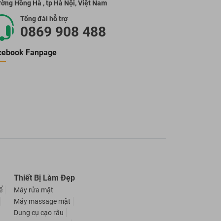
ờng Hồng Hà , tp Hà Nội, Việt Nam
Tổng đài hỗ trợ
0869 908 488
cebook Fanpage
Thiết Bị Làm Đẹp
ể
Máy rửa mặt
Máy massage mặt
Dụng cụ cạo râu