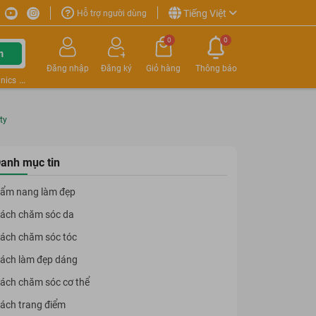
Tiếng Việt
Hỗ trợ người dùng
0
0
m
Đăng nhập
Đăng ký
Giỏ hàng
Thông báo
nics
ty
anh mục tin
ẩm nang làm đẹp
ách chăm sóc da
ách chăm sóc tóc
ách làm đẹp dáng
ách chăm sóc cơ thể
ách trang điểm