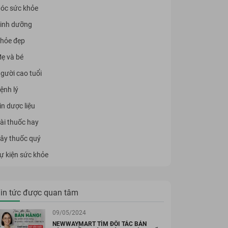
óc sức khỏe
inh dưỡng
hỏe đẹp
ẹ và bé
gười cao tuổi
ệnh lý
in dược liệu
ài thuốc hay
ây thuốc quý
ự kiện sức khỏe
in tức được quan tâm
09/05/2024
NEWWAYMART TÌM ĐỐI TÁC BÁN