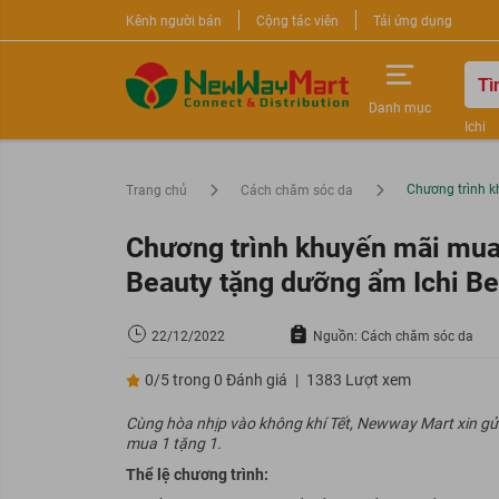
Kênh người bán
Cộng tác viên
Tải ứng dụng
Danh mục
Ichi
Nước 
Sữa r
Chương trình k
Trang chủ
Cách chăm sóc da
Chương trình khuyến mãi mua 
Beauty tặng dưỡng ẩm Ichi Be
22/12/2022
Nguồn: Cách chăm sóc da
0/5 trong 0 Đánh giá
|
1383 Lượt xem
Cùng hòa nhịp vào không khí Tết, Newway Mart xin gửi
mua 1 tặng 1.
Thể lệ chương trình: