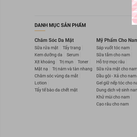
DANH MỤC SẢN PHẨM
Chăm Sóc Da Mặt
Mỹ Phẩm Cho Na
Sữa rửa mặt
Tẩy trang
Sáp vuốt tóc nam
Kem dưỡng da
Serum
Sữa tắm cho nam
Xịt khoáng
Trị mụn
Toner
Hỗ trợ mọc râu
Mặt nạ
Trị nám và tàn nhang
Sữa rửa mặt cho na
Chăm sóc vùng da mắt
Dầu gội - Xả cho nam
Lotion
Gel giữ nếp tóc cho 
Tẩy tế bào da chết mặt
Dung dịch vệ sinh na
Khử mùi cho nam
Cạo râu cho nam