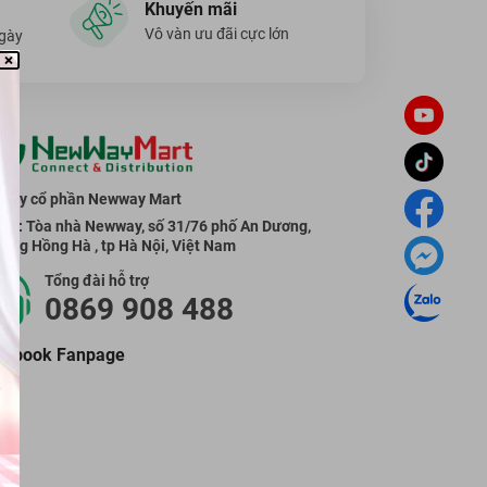
Khuyến mãi
Vô vàn ưu đãi cực lớn
ngày
g ty cổ phần Newway Mart
 sở: Tòa nhà Newway, số 31/76 phố An Dương,
ờng Hồng Hà , tp Hà Nội, Việt Nam
Tổng đài hỗ trợ
0869 908 488
cebook Fanpage