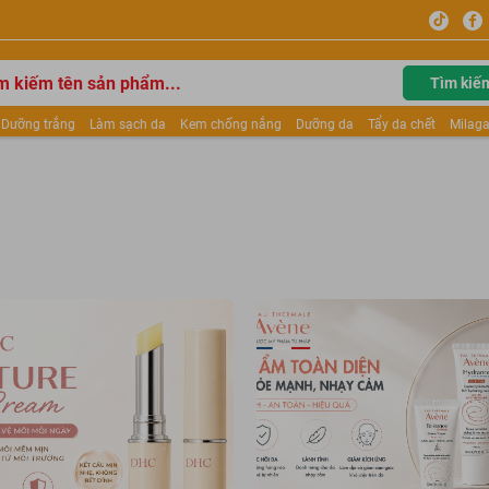
Tìm kiế
Dưỡng trắng
Làm sạch da
Kem chống nắng
Dưỡng da
Tẩy da chết
Milaga
tẩy trang
Kem trang điểm
Dưỡng trắng Dior
Mỹ phẩm
Mặt nạ
Tinh chất
ửa mặt
Kem Mộc Qua