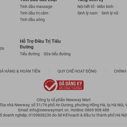
Tinh dầu massage
Nội tiết tố - Mãn kinh
Tinh dầu trị cảm
Sinh lý nam
Sinh lý nữ
Tinh dầu xông
Hỗ Trợ Điều Trị Tiểu
Đường
ượu
Tiểu đường
Sữa tiểu đường
RẢ HÀNG & HOÀN TIỀN
QUY CHẾ HOẠT ĐỘNG
CHÍNH
Công ty cổ phần Newway Mart
: Tòa nhà Newway, số 31/76 phố An Dương, phường Hồng Hà, tp Hà Nội, 
Email: info@newwaymart.vn. Hotline: 0869 908 488
ố doanh nghiệp: 0109808236 do Sở Kế hoạch & Đầu tư thành phố Hà Nội