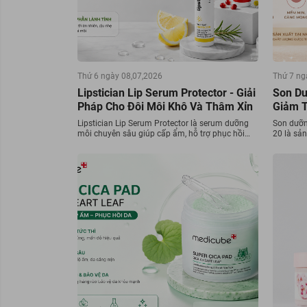
Thứ 6 ngày 08,07,2026
Thứ 7 ng
Lipstician Lip Serum Protector - Giải
Son Dư
Pháp Cho Đôi Môi Khô Và Thâm Xỉn
Giảm 
Lipstician Lip Serum Protector là serum dưỡng
Son dưỡn
môi chuyên sâu giúp cấp ẩm, hỗ trợ phục hồi
20 là sả
môi khô bong tróc và mang lại đôi môi căng
được nhi
bóng tự nhiên. Cùng tìm hiểu chi tiết về
ẩm và bả
Lipstician Lip Serum Protector và những công
dụng nổi bật của sản phẩm trong bài viết dưới
đây nhé !