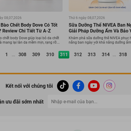
ày 08,07,2026
Thứ 6 ngày 08,07,2026
 Bào Chết Body Dove Có Tốt
Sữa Dưỡng Thể NIVEA Ban N
 Review Chi Tiết Từ A-Z
Giải Pháp Dưỡng Ẩm Và Bảo 
o chết body Dove giúp loại bỏ da chết
Khám phá sữa dưỡng thể NIVEA phục 
à mang lại làn da mềm mịn, rạng rỡ.
nắng ban ngày với khả năng dưỡng ẩm
 công dụng, cách dùng và các phiên
hồi da khô và hỗ trợ bảo vệ da trước tia
ật nhé.
1
308
309
310
311
312
313
314
318
...
...
Kết nối với chúng tôi
ận ưu đãi sớm nhất