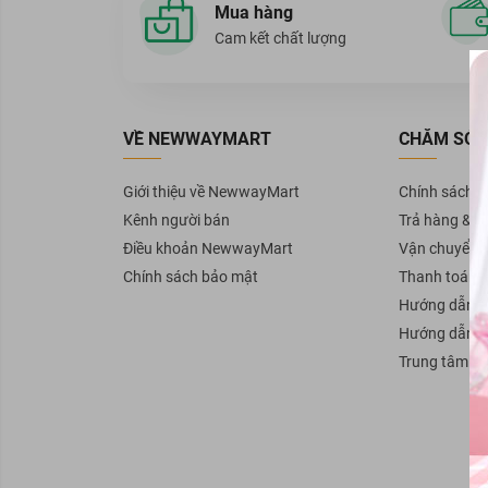
Mua hàng
Cam kết chất lượng
VỀ NEWWAYMART
CHĂM SÓC
Giới thiệu về NewwayMart
Chính sách 
Kênh người bán
Trả hàng & H
Điều khoản NewwayMart
Vận chuyển
Chính sách bảo mật
Thanh toán
Hướng dẫn b
Hướng dẫn 
Trung tâm tr