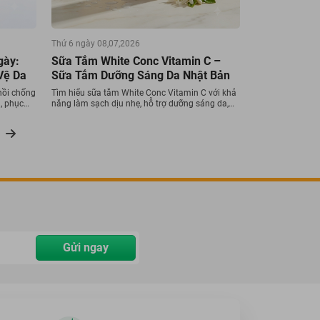
Thứ 6 ngày 08,07,2026
gày:
Sữa Tắm White Conc Vitamin C –
Vệ Da
Sữa Tắm Dưỡng Sáng Da Nhật Bản
hồi chống
Tìm hiểu sữa tắm White Conc Vitamin C với khả
, phục
năng làm sạch dịu nhẹ, hỗ trợ dưỡng sáng da,
 UV.
cải thiện da body xỉn màu và chăm sóc da toàn
thân hiệu quả.
Gửi ngay