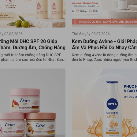
ày 08,08,2026
Thứ 6 ngày 08,07,2026
ỡng Môi DHC SPF 20 Giúp
Kem Dưỡng Avène - Giải Phá
Thâm, Dưỡng Ẩm, Chống Nắng
Ẩm Và Phục Hồi Da Nhạy Cả
g môi trị thâm chống nắng DHC SPF
Kem dưỡng Avène là dòng dưỡng ẩm nổ
n phẩm chăm sóc môi đến từ Nhật Bản
đến từ Pháp, được nhiều người yêu thíc
ều người yêu thích nhờ khả năng dưỡng
năng cấp ẩm, làm dịu và hỗ trợ phục hồ
o vệ môi toàn diện.
quả. Nếu bạn đang tìm kiếm một loại 
dưỡng giúp củng cố hàng rào bảo vệ d
khô căng và duy trì làn da mềm mịn k
Avène là lựa chọn đáng để trải nghiệm.