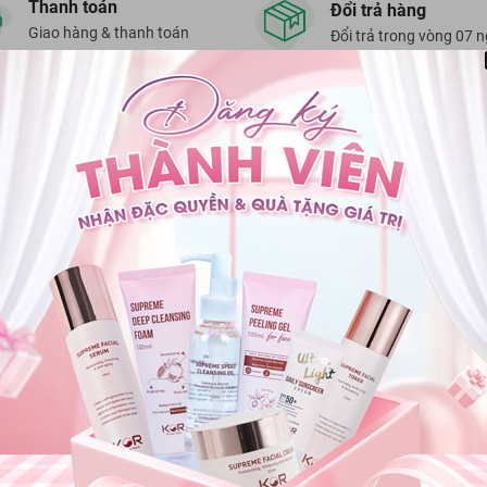
Thanh toán
Đổi trả hàng
Giao hàng & thanh toán
Đổi trả trong vòng 07 
 KHÁCH HÀNG
PHƯƠNG THỨC THANH TOÁN
bảo hành
Côn
oàn tiền
Trụ
phư
PHƯƠNG THỨC VẬN CHUYỂN
án hàng
mua hàng
Fa
ợ giúp