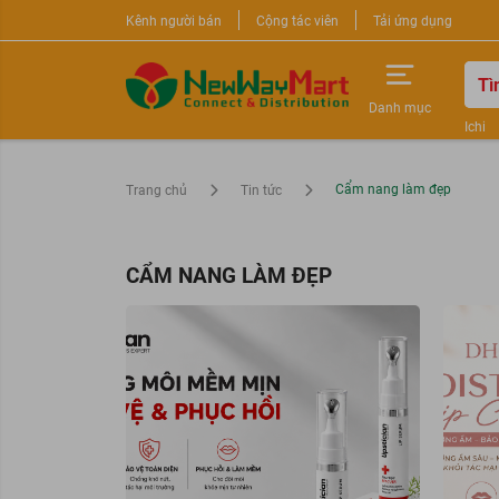
Kênh người bán
Cộng tác viên
Tải ứng dụng
Danh mục
Ichi
Nước 
Sữa r
Cẩm nang làm đẹp
Trang chủ
Tin tức
CẨM NANG LÀM ĐẸP