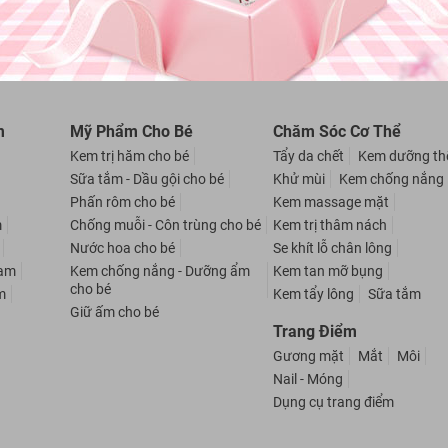
m
Mỹ Phẩm Cho Bé
Chăm Sóc Cơ Thể
Kem trị hăm cho bé
Tẩy da chết
Kem dưỡng th
Sữa tắm - Dầu gội cho bé
Khử mùi
Kem chống nắng
Phấn rôm cho bé
Kem massage mặt
m
Chống muỗi - Côn trùng cho bé
Kem trị thâm nách
Nước hoa cho bé
Se khít lỗ chân lông
nam
Kem chống nắng - Dưỡng ẩm
Kem tan mỡ bụng
cho bé
m
Kem tẩy lông
Sữa tắm
Giữ ấm cho bé
Trang Điểm
Gương mặt
Mắt
Môi
Nail - Móng
Dụng cụ trang điểm