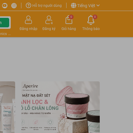
Tiếng Việt
Hỗ trợ người dùng
0
0
m
Đăng nhập
Đăng ký
Giỏ hàng
Thông báo
nics