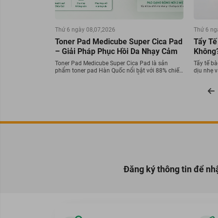
Thứ 6 ngày 08,07,2026
Thứ 6 ng
Toner Pad Medicube Super Cica Pad
Tẩy Tế
– Giải Pháp Phục Hồi Da Nhạy Cảm
Không?
Toner Pad Medicube Super Cica Pad là sản
Tẩy tế bà
phẩm toner pad Hàn Quốc nổi bật với 88% chiết
dịu nhẹ v
xuất rau má, giúp làm dịu da, hỗ trợ giảm đỏ và
Khám phá
phục hồi làn da nhạy cảm. Với thiết kế bông pad
bản nổi b
tiện lợi cùng công thức cấp ẩm chuyên sâu, sản
phẩm là lựa chọn lý tưởng cho da mụn, da kích
ứng và da đang treatment.
Đăng ký thông tin để nh