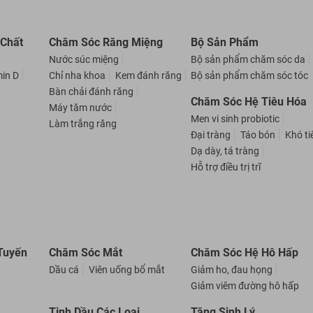
 Chất
Chăm Sóc Răng Miệng
Bộ Sản Phẩm
Nước súc miệng
Bộ sản phẩm chăm sóc da
min D
Chỉ nha khoa
Kem đánh răng
Bộ sản phẩm chăm sóc tóc
Bàn chải đánh răng
Chăm Sóc Hệ Tiêu Hóa
Máy tăm nước
Men vi sinh probiotic
Làm trắng răng
Đại tràng
Táo bón
Khó ti
Dạ dày, tá tràng
Hỗ trợ điều trị trĩ
Tuyến
Chăm Sóc Mắt
Chăm Sóc Hệ Hô Hấp
Dầu cá
Viên uống bổ mắt
Giảm ho, đau họng
Giảm viêm đường hô hấp
Tinh Dầu Các Loại
Tăng Sinh Lý