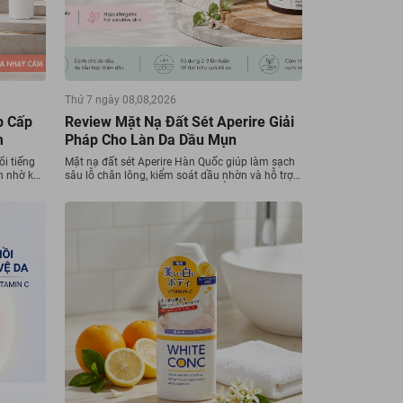
Thứ 7 ngày 08,08,2026
p Cấp
Review Mặt Nạ Đất Sét Aperire Giải
m
Pháp Cho Làn Da Dầu Mụn
i tiếng
Mặt nạ đất sét Aperire Hàn Quốc giúp làm sạch
h nhờ khả
sâu lỗ chân lông, kiểm soát dầu nhờn và hỗ trợ
i da hiệu
giảm mụn đầu đen. Cùng tìm hiểu công dụng và
kem
cách sử dụng
a, giảm
hỏe mạnh,