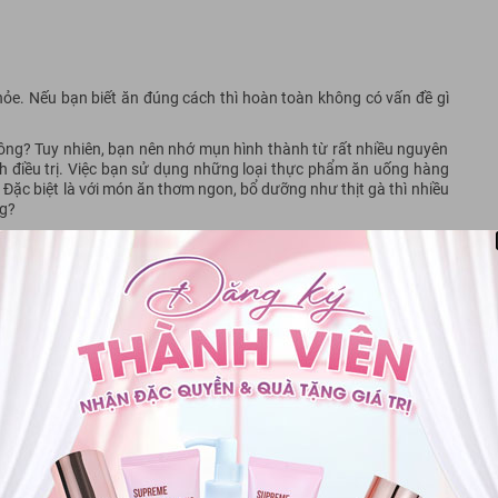
khỏe. Nếu bạn biết ăn đúng cách thì hoàn toàn không có vấn đề gì
hông? Tuy nhiên, bạn nên nhớ mụn hình thành từ rất nhiều nguyên
ình điều trị. Việc bạn sử dụng những loại thực phẩm ăn uống hàng
Đặc biệt là với món ăn thơm ngon, bổ dưỡng như thịt gà thì nhiều
ng?
ều cũng khiến cơ thể bị nóng và xuất hiện mụn. Vì vậy để đảm bảo,