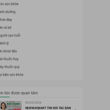
óc sức khỏe
inh dưỡng
hỏe đẹp
ẹ và bé
gười cao tuổi
ệnh lý
in dược liệu
ài thuốc hay
ây thuốc quý
ự kiện sức khỏe
in tức được quan tâm
09/05/2024
NEWWAYMART TÌM ĐỐI TÁC BÁN