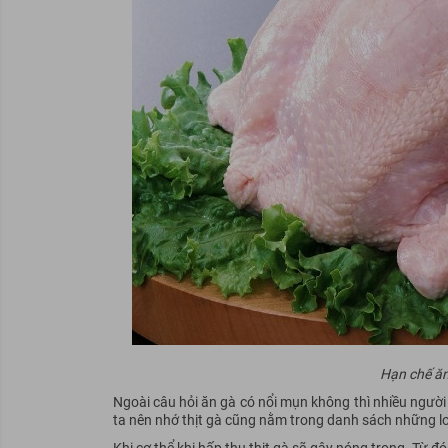
Hạn chế ăn 
Ngoài câu hỏi ăn gà có nổi mụn không thì nhiều người
ta nên nhớ thịt gà cũng nằm trong danh sách những l
Khi cơ thể khi hấp thụ thịt gà sẽ gây nóng trong. Từ đ