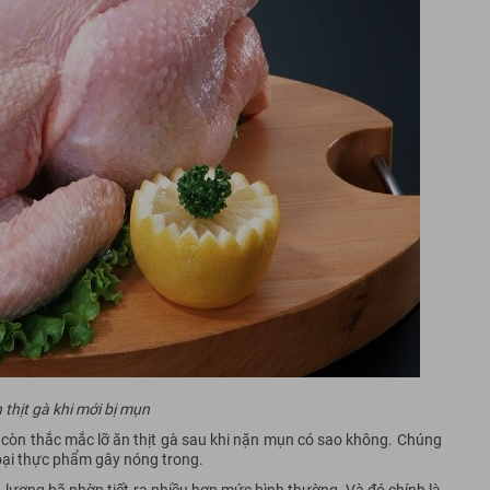
thịt gà khi mới bị mụn
 còn thắc mắc lỡ ăn thịt gà sau khi nặn mụn có sao không. Chúng
oại thực phẩm gây nóng trong.
ó, lượng bã nhờn tiết ra nhiều hơn mức bình thường. Và đó chính là