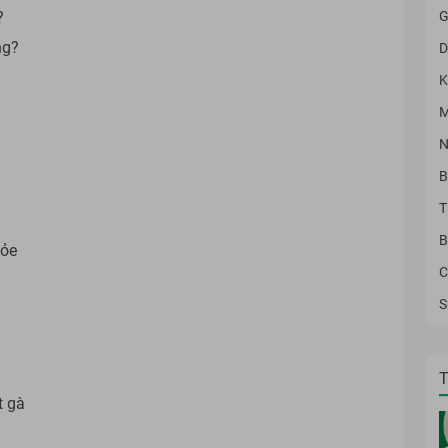
G
?
ng?
D
K
M
N
B
T
B
hỏe
C
S
T
t gà