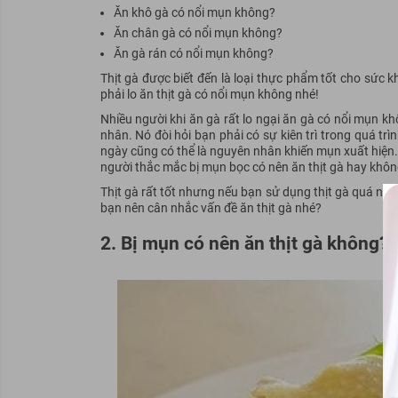
Ăn khô gà có nổi mụn không?
Ăn chân gà có nổi mụn không?
Ăn gà rán có nổi mụn không?
Thịt gà được biết đến là loại thực phẩm tốt cho sức 
phải lo ăn thịt gà có nổi mụn không nhé!
Nhiều người khi ăn gà rất lo ngại ăn gà có nổi mụn k
nhân. Nó đòi hỏi bạn phải có sự kiên trì trong quá tr
ngày cũng có thể là nguyên nhân khiến mụn xuất hiện. 
người thắc mắc bị mụn bọc có nên ăn thịt gà hay khô
Thịt gà rất tốt nhưng nếu bạn sử dụng thịt gà quá nhi
bạn nên cân nhắc vấn đề ăn thịt gà nhé?
2. Bị mụn có nên ăn thịt gà không?