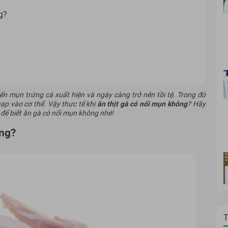
g?
ến mụn trứng cá xuất hiện và ngày càng trở nên tồi tệ. Trong đó
p vào cơ thể. Vậy thực tế khi
ăn thịt gà có nổi mụn không
? Hãy
để biết ăn gà có nổi mụn không nhé!
ông?
T