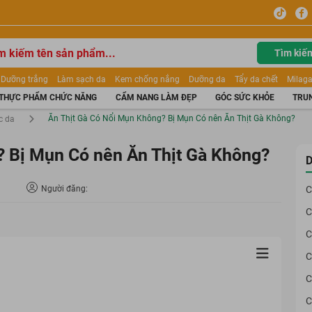
Tìm kiế
Dưỡng trắng
Làm sạch da
Kem chống nắng
Dưỡng da
Tẩy da chết
Milaga
tẩy trang
Kem trang điểm
Dưỡng trắng Dior
Mỹ phẩm
Mặt nạ
Tinh chất
THỰC PHẨM CHỨC NĂNG
CẨM NANG LÀM ĐẸP
GÓC SỨC KHỎE
TRUN
ửa mặt
Kem Mộc Qua
Ăn Thịt Gà Có Nổi Mụn Không? Bị Mụn Có nên Ăn Thịt Gà Không?
c da
? Bị Mụn Có nên Ăn Thịt Gà Không?
D
Người đăng:
C
C
C
C
C
C