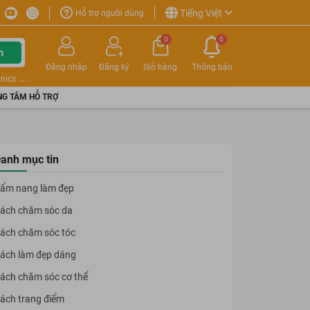
Tiếng Việt
Hỗ trợ người dùng
0
0
m
Đăng nhập
Đăng ký
Giỏ hàng
Thông báo
nics
G TÂM HỖ TRỢ
anh mục tin
ẩm nang làm đẹp
ách chăm sóc da
ách chăm sóc tóc
ách làm đẹp dáng
ách chăm sóc cơ thể
ách trang điểm