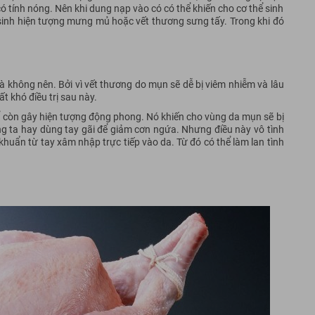
 có tính nóng. Nên khi dung nạp vào có có thể khiến cho cơ thể sinh
 sinh hiện tượng mưng mủ hoặc vết thương sưng tấy. Trong khi đó
 là không nên. Bởi vì vết thương do mụn sẽ dễ bị viêm nhiễm và lâu
t khó điều trị sau này.
thể còn gây hiện tượng động phong. Nó khiến cho vùng da mụn sẽ bị
ng ta hay dùng tay gãi để giảm cơn ngứa. Nhưng điều này vô tình
khuẩn từ tay xâm nhập trực tiếp vào da. Từ đó có thể làm lan tình