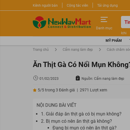
Kênh người bán
Cộng tác viên
Tải ứng dụng
Danh mục
Ichi
Nước 
MỸ PHẨM
Sữa r
Trang chủ
Cẩm nang làm đẹp
Cách chăm só
Ăn Thịt Gà Có Nổi Mụn Không
01/02/2023
Nguồn: Cẩm nang làm đẹp
5/5 trong 3 Đánh giá
|
2971 Lượt xem
NỘI DUNG BÀI VIẾT
1. Giải đáp ăn thịt gà có bị mụn không?
2. Bị mụn có nên ăn thịt gà không?
Đang bị mụn có nên ăn thịt gà?